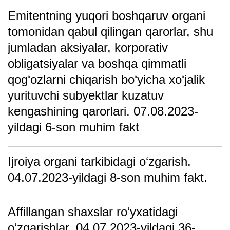
Emitentning yuqori boshqaruv organi
tomonidan qabul qilingan qarorlar, shu
jumladan aksiyalar, korporativ
obligatsiyalar va boshqa qimmatli
qog‘ozlarni chiqarish bo‘yicha xo‘jalik
yurituvchi subyektlar kuzatuv
kengashining qarorlari. 07.08.2023-
yildagi 6-son muhim fakt
Ijroiya organi tarkibidagi o‘zgarish.
04.07.2023-yildagi 8-son muhim fakt.
Affillangan shaxslar ro‘yxatidagi
o‘zgarishlar. 04.07.2023-yildagi 36-