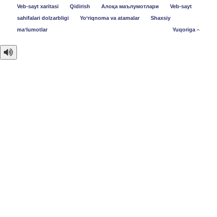
Veb-sayt xaritasi
Qidirish
Алоқа маълумотлари
Veb-sayt
sahifalari dolzarbligi
Yo‘riqnoma va atamalar
Shaxsiy
maʼlumotlar
Yuqoriga