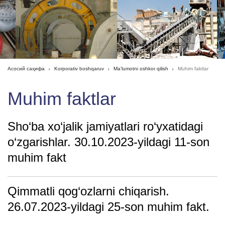
Асосий саҳифа
Korporativ boshqaruv
Ma'lumotni oshkor qilish
Muhim faktlar
Muhim faktlar
Sho‘ba xo‘jalik jamiyatlari ro‘yxatidagi
o‘zgarishlar. 30.10.2023-yildagi 11-son
muhim fakt
Qimmatli qog‘ozlarni chiqarish.
26.07.2023-yildagi 25-son muhim fakt.