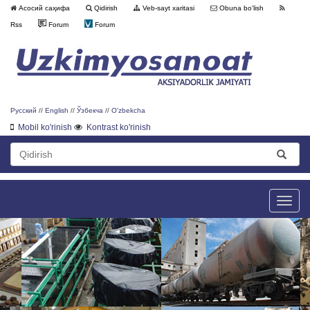
Асосий саҳифа
Qidirish
Veb-sayt xaritasi
Obuna bo'lish
Rss
Forum
Forum
Русский
//
English
//
Ўзбекча
//
O'zbekcha
Mobil ko'rinish
Kontrast ko'rinish
Toggle
naviga