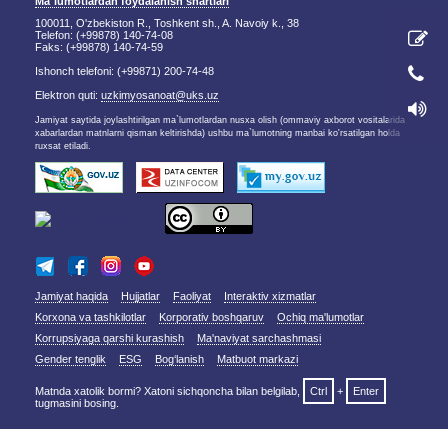
Ma`lumotlardan foydalanish shartlari
100011, O'zbekiston R., Toshkent sh., A. Navoiy k., 38
Telefon: (+99878) 140-74-08
Faks: (+99878) 140-74-59
Ishonch telefoni: (+99871) 200-74-48
Elektron quti:
uzkimyosanoat@uks.uz
Jamiyat saytida joylashtirilgan ma`lumotlardan nusxa olish (ommaviy axborot vositalarida
xabarlardan matnlarni qisman keltirishda) ushbu ma`lumotning manbai ko'rsatilgan holda
ruxsat etiladi.
Jamiyat haqida
Hujjatlar
Faoliyat
Interaktiv xizmatlar
Korxona va tashkilotlar
Korporativ boshqaruv
Ochiq ma'lumotlar
Korrupsiyaga qarshi kurashish
Ma'naviyat sarchashmasi
Gender tenglik
ESG
Bog‘lanish
Matbuot markazi
Matnda xatolik bormi? Xatoni sichqoncha bilan belgilab,
Ctrl
+
Enter
tugmasini bosing.