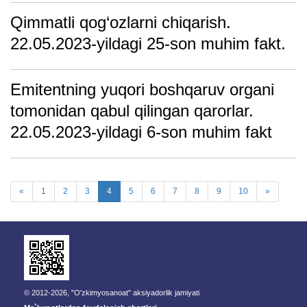
Qimmatli qog‘ozlarni chiqarish.
22.05.2023-yildagi 25-son muhim fakt.
Emitentning yuqori boshqаruv orgаni
tomonidаn qаbul qilingаn qаrorlаr.
22.05.2023-yildagi 6-son muhim fakt
«
1
2
3
4
5
6
7
8
9
10
»
© 2012-2026, "O'zkimyosanoat" aksiyadorlik jamiyati