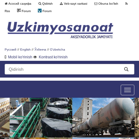
Асосий саҳифа
Qidirish
Veb-sayt xaritasi
Obuna bo'lish
Rss
Forum
Forum
Русский
//
English
//
Ўзбекча
//
O'zbekcha
Mobil ko'rinish
Kontrast ko'rinish
Toggle
naviga