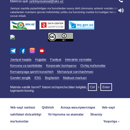
Elektron quti:
uzkimyosanoat@uks.uz
Jamiyat saytida joylashtirilgan ma`lumotlardan nusxa olish (ommaviy axborot vositalarida
xabarlardan matnlarni qisman keltirishda) ushbu ma`lumotning manbai ko'rsatilgan holda
ruxsat etiladi.
Jamiyat haqida
Hujjatlar
Faoliyat
Interaktiv xizmatlar
Korxona va tashkilotlar
Korporativ boshqaruv
Ochiq ma'lumotlar
Korrupsiyaga qarshi kurashish
Ma'naviyat sarchashmasi
Gender tenglik
ESG
Bog‘lanish
Matbuot markazi
Matnda xatolik bormi? Xatoni sichqoncha bilan belgilab,
Ctrl
+
Enter
tugmasini bosing.
Veb-sayt xaritasi
Qidirish
Алоқа маълумотлари
Veb-sayt
sahifalari dolzarbligi
Yo‘riqnoma va atamalar
Shaxsiy
maʼlumotlar
Yuqoriga