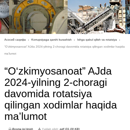
Асосий саҳифа
Korrupsiyaga qarshi kurashish
Ishga qabul qilish va rotatsiya
“O‘zkimyosanoat” AJda 2024-yilning 2-choragi davomida rotatsiya qilingan xodimlar haqida
ma’lumot
“O‘zkimyosanoat” AJda
2024-yilning 2-choragi
davomida rotatsiya
qilingan xodimlar haqida
ma’lumot
Bosma ko'rinish
Yuklab olish:
pdf (31.09 KB)