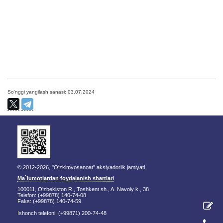
So'nggi yangilash sanasi: 03.07.2024
© 2012-2026, "O'zkimyosanoat" aksiyadorlik jamiyati
Ma`lumotlardan foydalanish shartlari
100011, O'zbekiston R., Toshkent sh., A. Navoiy k., 38
Telefon: (+99878) 140-74-08
Faks: (+99878) 140-74-59
Ishonch telefoni: (+99871) 200-74-48