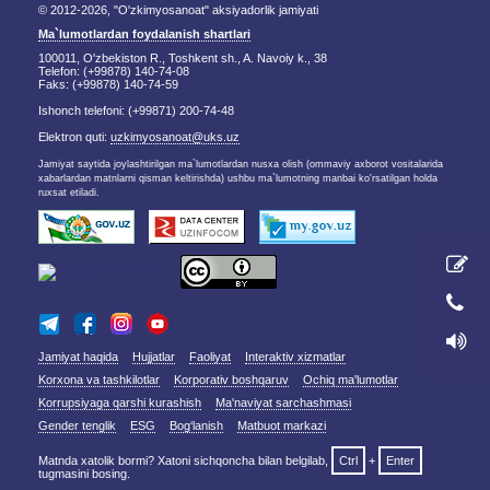
© 2012-2026, "O'zkimyosanoat" aksiyadorlik jamiyati
Ma`lumotlardan foydalanish shartlari
100011, O'zbekiston R., Toshkent sh., A. Navoiy k., 38
Telefon: (+99878) 140-74-08
Faks: (+99878) 140-74-59
Ishonch telefoni: (+99871) 200-74-48
Elektron quti:
uzkimyosanoat@uks.uz
Jamiyat saytida joylashtirilgan ma`lumotlardan nusxa olish (ommaviy axborot vositalarida
xabarlardan matnlarni qisman keltirishda) ushbu ma`lumotning manbai ko'rsatilgan holda
ruxsat etiladi.
Jamiyat haqida
Hujjatlar
Faoliyat
Interaktiv xizmatlar
Korxona va tashkilotlar
Korporativ boshqaruv
Ochiq ma'lumotlar
Korrupsiyaga qarshi kurashish
Ma'naviyat sarchashmasi
Gender tenglik
ESG
Bog‘lanish
Matbuot markazi
Matnda xatolik bormi? Xatoni sichqoncha bilan belgilab,
Ctrl
+
Enter
tugmasini bosing.