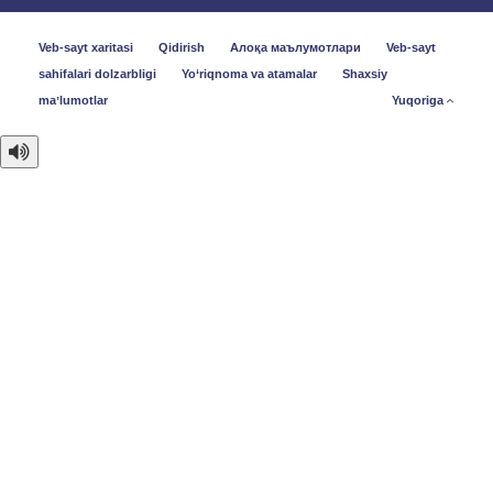
Veb-sayt xaritasi
Qidirish
Алоқа маълумотлари
Veb-sayt
sahifalari dolzarbligi
Yo‘riqnoma va atamalar
Shaxsiy
maʼlumotlar
Yuqoriga