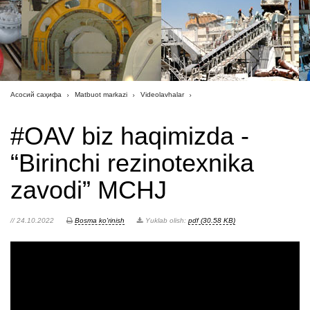
Асосий саҳифа
Matbuot markazi
Videolavhalar
#OAV biz haqimizda -
“Birinchi rezinotexnika
zavodi” MCHJ
// 24.10.2022
Bosma ko'rinish
Yuklab olish:
pdf (30.58 KB)