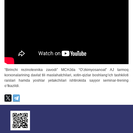
“Birinchi rezinotexnika zavodi” MCHJda “Oʻzkimyosanoat” AJ tarmoq
korxonalarining davlat tili maslahatchilari, xotin-qizlar boshlangʻich tashkiloti
raislari hamda yoshlar yetakchilari ishtirokida sayyor seminar-trening
oʻtkazildi.