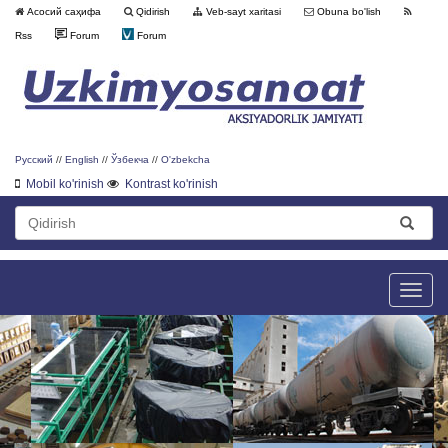
Асосий саҳифа
Qidirish
Veb-sayt xaritasi
Obuna bo'lish
Rss
Forum
Forum
Русский
//
English
//
Ўзбекча
//
O'zbekcha
Mobil ko'rinish
Kontrast ko'rinish
Toggle
naviga