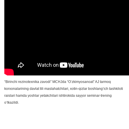
“Birinchi rezinotexnika zavodi” MCHJda “Oʻzkimyosanoat” AJ tarmoq
korxonalarining davlat tili maslahatchilari, xotin-qizlar boshlangʻich tashkiloti
raislari hamda yoshlar yetakchilari ishtirokida sayyor seminar-trening
oʻtkazildi.