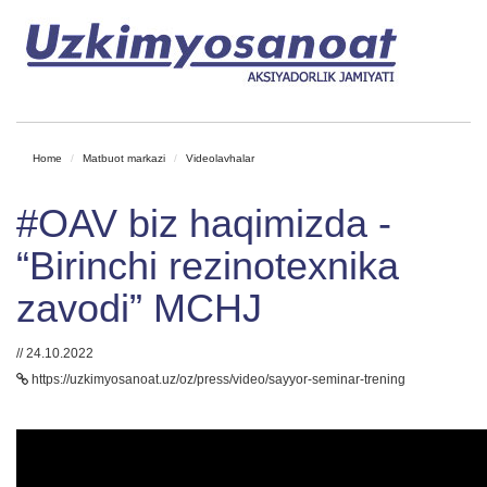
Home
Matbuot markazi
Videolavhalar
#OAV biz haqimizda -
“Birinchi rezinotexnika
zavodi” MCHJ
// 24.10.2022
https://uzkimyosanoat.uz/oz/press/video/sayyor-seminar-trening