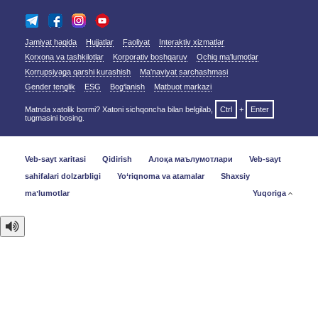
Jamiyat haqida
Hujjatlar
Faoliyat
Interaktiv xizmatlar
Korxona va tashkilotlar
Korporativ boshqaruv
Ochiq ma'lumotlar
Korrupsiyaga qarshi kurashish
Ma'naviyat sarchashmasi
Gender tenglik
ESG
Bog‘lanish
Matbuot markazi
Matnda xatolik bormi? Xatoni sichqoncha bilan belgilab,
Ctrl
+
Enter
tugmasini bosing.
Veb-sayt xaritasi
Qidirish
Алоқа маълумотлари
Veb-sayt
sahifalari dolzarbligi
Yo‘riqnoma va atamalar
Shaxsiy
maʼlumotlar
Yuqoriga