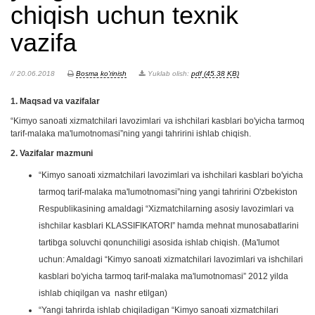
chiqish uchun texnik
vazifa
// 20.06.2018
Bosma ko'rinish
Yuklab olish:
pdf (45.38 KB)
1. Maqsad va vazifalar
“Kimyo sanoati xizmatchilari lavozimlari va ishchilari kasblari bo'yicha tarmoq
tarif-malaka ma'lumotnomasi”ning yangi tahririni ishlab chiqish.
2.
Vazifalar mazmuni
“Kimyo sanoati xizmatchilari lavozimlari va ishchilari kasblari bo'yicha
tarmoq tarif-malaka ma'lumotnomasi”ning yangi tahririni O'zbekiston
Respublikasining amaldagi “Xizmatchilarning asosiy lavozimlari va
ishchilar kasblari KLASSIFIKATORI” hamda mehnat munosabatlarini
tartibga soluvchi qonunchiligi asosida ishlab chiqish. (Ma'lumot
uchun: Amaldagi “Kimyo sanoati xizmatchilari lavozimlari va ishchilari
kasblari bo'yicha tarmoq tarif-malaka ma'lumotnomasi” 2012 yilda
ishlab chiqilgan va nashr etilgan)
“Yangi tahrirda ishlab chiqiladigan “Kimyo sanoati xizmatchilari