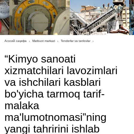
Асосий саҳифа
Matbuot markazi
Tenderlar va tanlovlar
“Kimyo sanoati
xizmatchilari lavozimlari
va ishchilari kasblari
bo'yicha tarmoq tarif-
malaka
ma'lumotnomasi”ning
yangi tahririni ishlab