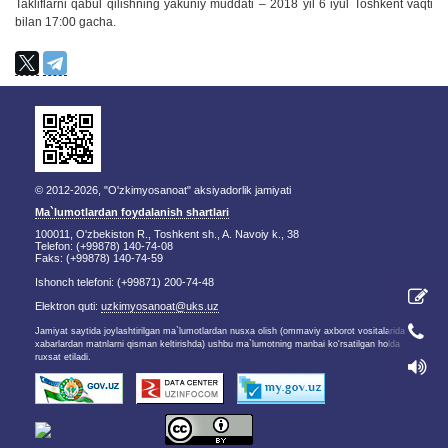
Takliflarni qabul qilishning yakuniy muddati – 2018 yil 6 iyul Toshkent vaqti
bilan 17:00 gacha.
© 2012-2026, "O'zkimyosanoat" aksiyadorlik jamiyati
Ma`lumotlardan foydalanish shartlari
100011, O'zbekiston R., Toshkent sh., A. Navoiy k., 38
Telefon: (+99878) 140-74-08
Faks: (+99878) 140-74-59
Ishonch telefoni: (+99871) 200-74-48
Elektron quti:
uzkimyosanoat@uks.uz
Jamiyat saytida joylashtirilgan ma`lumotlardan nusxa olish (ommaviy axborot vositalarida
xabarlardan matnlarni qisman keltirishda) ushbu ma`lumotning manbai ko'rsatilgan holda
ruxsat etiladi.