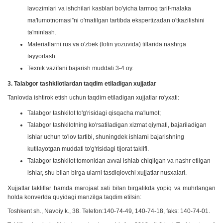
lavozimlari va ishchilari kasblari bo'yicha tarmoq tarif-malaka
ma'lumotnomasi”ni o'rnatilgan tartibda ekspertizadan o'tkazilishini
ta'minlash.
Materiallarni rus va o'zbek (lotin yozuvida) tillarida nashrga
tayyorlash.
Texnik vazifani bajarish muddati 3-4 oy.
3.
Talabgor tashkilotlardan taqdim etiladigan xujjatlar
Tanlovda ishtirok etish uchun taqdim etiladigan xujjatlar ro'yxati:
Talabgor tashkilot to'g'risidagi qisqacha ma'lumot;
Talabgor tashkilotning ko'rsatiladigan xizmat qiymati, bajariladigan
ishlar uchun to'lov tartibi, shuningdek ishlarni bajarishning
kutilayotgan muddati to'g'risidagi tijorat taklifi.
Talabgor tashkilot tomonidan avval ishlab chiqilgan va nashr etilgan
ishlar, shu bilan birga ularni tasdiqlovchi xujjatlar nusxalari.
Xujjatlar takliflar hamda marojaat xati bilan birgalikda yopiq va muhrlangan
holda konvertda quyidagi manzilga taqdim etilsin:
Toshkent sh., Navoiy k., 38. Telefon:140-74-49, 140-74-18, faks: 140-74-01.