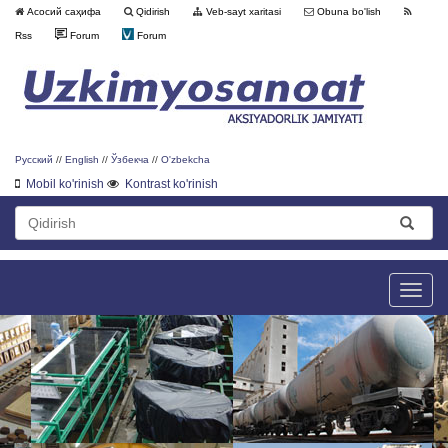
Асосий саҳифа
Qidirish
Veb-sayt xaritasi
Obuna bo'lish
Rss
Forum
Forum
Русский
//
English
//
Ўзбекча
//
O'zbekcha
Mobil ko'rinish
Kontrast ko'rinish
Toggle
naviga