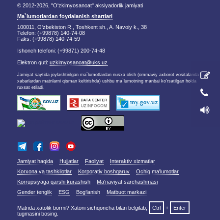
© 2012-2026, "O'zkimyosanoat" aksiyadorlik jamiyati
Ma`lumotlardan foydalanish shartlari
100011, O'zbekiston R., Toshkent sh., A. Navoiy k., 38
Telefon: (+99878) 140-74-08
Faks: (+99878) 140-74-59
Ishonch telefoni: (+99871) 200-74-48
Elektron quti:
uzkimyosanoat@uks.uz
Jamiyat saytida joylashtirilgan ma`lumotlardan nusxa olish (ommaviy axborot vositalarida
xabarlardan matnlarni qisman keltirishda) ushbu ma`lumotning manbai ko'rsatilgan holda
ruxsat etiladi.
Jamiyat haqida
Hujjatlar
Faoliyat
Interaktiv xizmatlar
Korxona va tashkilotlar
Korporativ boshqaruv
Ochiq ma'lumotlar
Korrupsiyaga qarshi kurashish
Ma'naviyat sarchashmasi
Gender tenglik
ESG
Bog‘lanish
Matbuot markazi
Matnda xatolik bormi? Xatoni sichqoncha bilan belgilab,
Ctrl
+
Enter
tugmasini bosing.