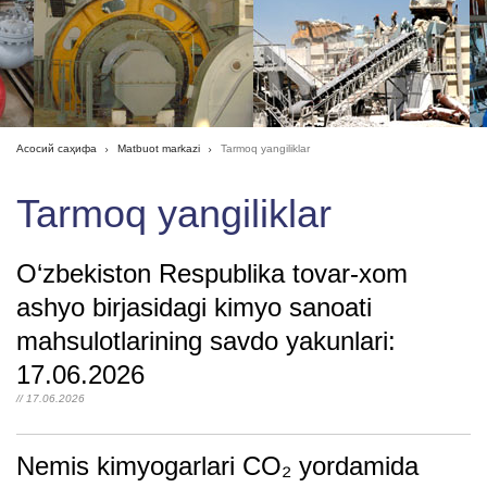
Асосий саҳифа
Matbuot markazi
Tarmoq yangiliklar
Tarmoq yangiliklar
O‘zbekiston Respublika tovar-xom
ashyo birjasidagi kimyo sanoati
mahsulotlarining savdo yakunlari:
17.06.2026
// 17.06.2026
Nemis kimyogarlari CO₂ yordamida