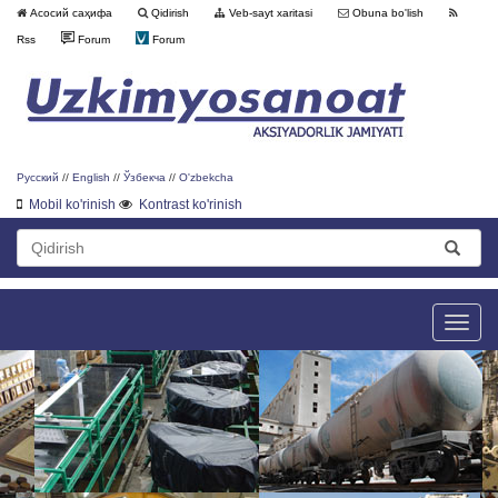
Асосий саҳифа
Qidirish
Veb-sayt xaritasi
Obuna bo'lish
Rss
Forum
Forum
Русский
//
English
//
Ўзбекча
//
O'zbekcha
Mobil ko'rinish
Kontrast ko'rinish
Toggle
naviga