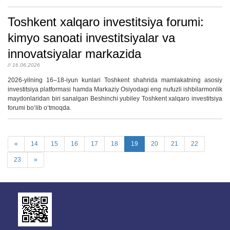
Toshkent xalqaro investitsiya forumi:
kimyo sanoati investitsiyalar va
innovatsiyalar markazida
// 16.06.2026
2026-yilning 16–18-iyun kunlari Toshkent shahrida mamlakatning asosiy
investitsiya platformasi hamda Markaziy Osiyodagi eng nufuzli ishbilarmonlik
maydonlaridan biri sanalgan Beshinchi yubiley Toshkent xalqaro investitsiya
forumi boʻlib oʻtmoqda.
«
14
15
16
17
18
19
20
21
22
23
»