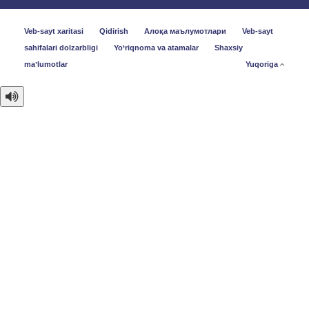
Veb-sayt xaritasi
Qidirish
Алоқа маълумотлари
Veb-sayt
sahifalari dolzarbligi
Yo‘riqnoma va atamalar
Shaxsiy
maʼlumotlar
Yuqoriga