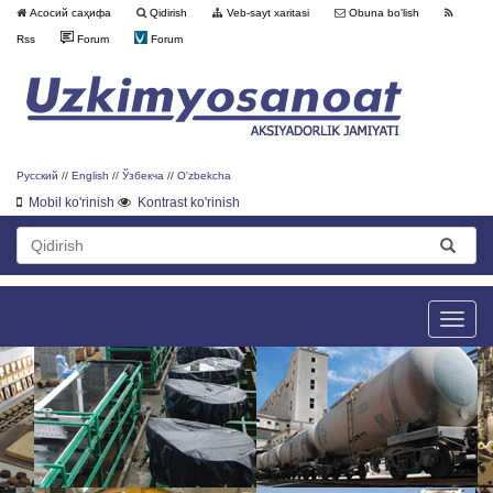
Асосий саҳифа
Qidirish
Veb-sayt xaritasi
Obuna bo'lish
Rss
Forum
Forum
Русский
//
English
//
Ўзбекча
//
O'zbekcha
Mobil ko'rinish
Kontrast ko'rinish
Toggle
naviga