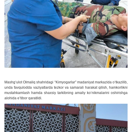
Mashg‘ulot Olmaliq shahridagi “Kimyogarlar” madaniyat markazida o‘tkazilib,
unda favqulodda vaziyatlarda tezkor va samarali harakat qilish, hamkorlikni
mustahkamlash hamda shaxsiy tarkibning amaliy ko‘nikmalarini oshirishga
alohida e’tibor qaratildi.