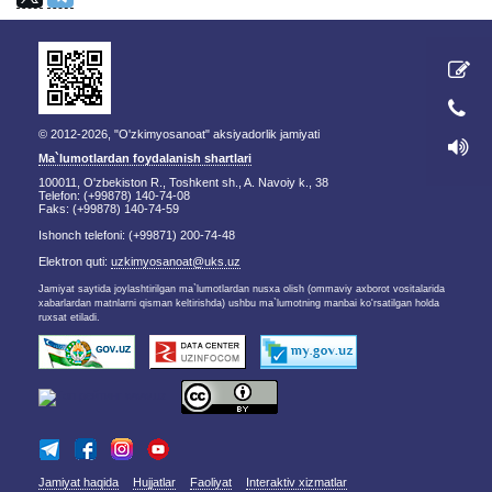
© 2012-2026, "O'zkimyosanoat" aksiyadorlik jamiyati
Ma`lumotlardan foydalanish shartlari
100011, O'zbekiston R., Toshkent sh., A. Navoiy k., 38
Telefon: (+99878) 140-74-08
Faks: (+99878) 140-74-59
Ishonch telefoni: (+99871) 200-74-48
Elektron quti:
uzkimyosanoat@uks.uz
Jamiyat saytida joylashtirilgan ma`lumotlardan nusxa olish (ommaviy axborot vositalarida
xabarlardan matnlarni qisman keltirishda) ushbu ma`lumotning manbai ko'rsatilgan holda
ruxsat etiladi.
Jamiyat haqida
Hujjatlar
Faoliyat
Interaktiv xizmatlar