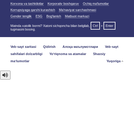
Korxona va tashkilotlar
Korporativ boshqaruv
Ochiq ma'lumotlar
Korrupsiyaga qarshi kurashish
Ma'naviyat sarchashmasi
Gender tenglik
ESG
Bog‘lanish
Matbuot markazi
Matnda xatolik bormi? Xatoni sichqoncha bilan belgilab,
Ctrl
+
Enter
tugmasini bosing.
Veb-sayt xaritasi
Qidirish
Алоқа маълумотлари
Veb-sayt
sahifalari dolzarbligi
Yo‘riqnoma va atamalar
Shaxsiy
maʼlumotlar
Yuqoriga