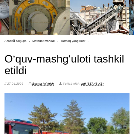
Асосий саҳифа
Matbuot markazi
Tarmoq yangiliklar
O‘quv-mashg‘uloti tashkil
etildi
// 27.04.2026
Bosma ko'rinish
Yuklab olish:
pdf (837.48 KB)