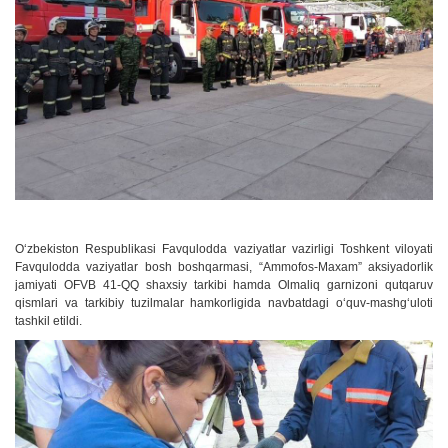
O‘zbekiston Respublikasi Favqulodda vaziyatlar vazirligi Toshkent viloyati
Favqulodda vaziyatlar bosh boshqarmasi, “Ammofos-Maxam” aksiyadorlik
jamiyati OFVB 41-QQ shaxsiy tarkibi hamda Olmaliq garnizoni qutqaruv
qismlari va tarkibiy tuzilmalar hamkorligida navbatdagi o‘quv-mashg‘uloti
tashkil etildi.