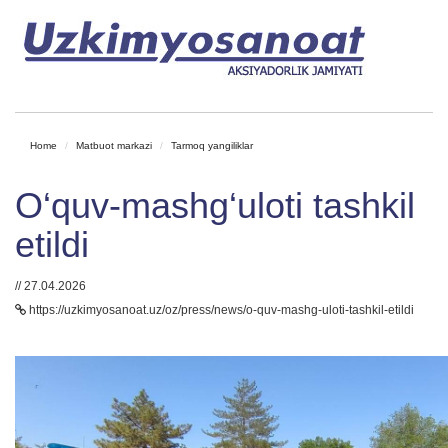
Home
Matbuot markazi
Tarmoq yangiliklar
O‘quv-mashg‘uloti tashkil
etildi
// 27.04.2026
https://uzkimyosanoat.uz/oz/press/news/o-quv-mashg-uloti-tashkil-etildi