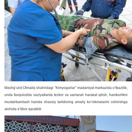
Mashg‘ulot Olmaliq shahridagi “Kimyogarlar” madaniyat markazida o‘tkazilib,
unda favqulodda vaziyatlarda tezkor va samarali harakat qilish, hamkorlikni
mustahkamlash hamda shaxsiy tarkibning amaliy ko‘nikmalarini oshirishga
alohida e’tibor qaratildi.