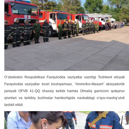
O‘zbekiston Respublikasi Favqulodda vaziyatlar vazirligi Toshkent viloyati
Favqulodda vaziyatlar bosh boshqarmasi, “Ammofos-Maxam” aksiyadorlik
jamiyati OFVB 41-QQ shaxsiy tarkibi hamda Olmaliq garnizoni qutqaruv
qismlari va tarkibiy tuzilmalar hamkorligida navbatdagi o‘quv-mashg‘uloti
tashkil etildi.