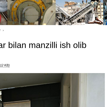
r
 bilan manzilli ish olib
.12 KB)