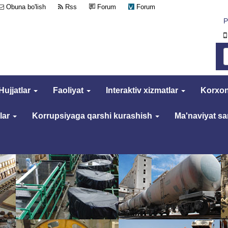
Obuna bo'lish
Rss
Forum
Forum
Р
Hujjatlar
Faoliyat
Interaktiv xizmatlar
Korxon
lar
Korrupsiyaga qarshi kurashish
Ma'naviyat s