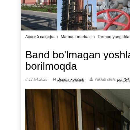
Асосий саҳифа
Matbuot markazi
Tarmoq yangilikla
Band bo'lmagan yoshlar
borilmoqda
// 17.04.2025
Bosma ko'rinish
Yuklab olish:
pdf (54