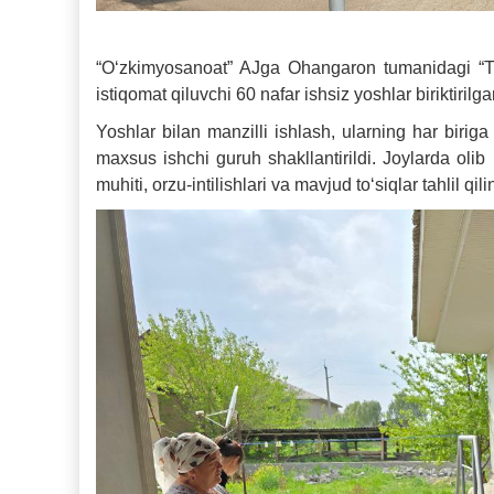
“O‘zkimyosanoat” AJga Ohangaron tumanidagi “Tut
istiqomat qiluvchi 60 nafar ishsiz yoshlar biriktirilga
Yoshlar bilan manzilli ishlash, ularning har biri
maxsus ishchi guruh shakllantirildi. Joylarda olib
muhiti, orzu-intilishlari va mavjud to‘siqlar tahlil qi