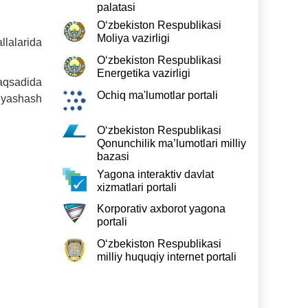
palatasi
O‘zbekiston Respublikasi
Moliya vazirligi
lalarida
O‘zbekiston Respublikasi
Energetika vazirligi
maqsadida
Ochiq ma'lumotlar portali
, yashash
O‘zbekiston Respublikasi
Qonunchilik ma’lumotlari milliy
bazasi
Yagona interaktiv davlat
xizmatlari portali
Korporativ axborot yagona
portali
O‘zbekiston Respublikasi
milliy huquqiy internet portali