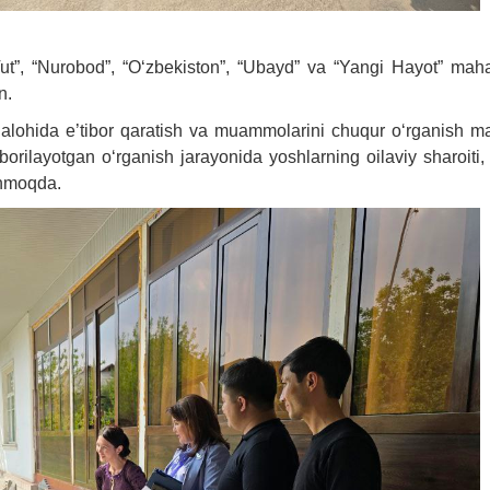
”, “Nurobod”, “O‘zbekiston”, “Ubayd” va “Yangi Hayot” mahal
n.
ga alohida e’tibor qaratish va muammolarini chuqur o‘rganish 
 borilayotgan o‘rganish jarayonida yoshlarning oilaviy sharoiti
linmoqda.