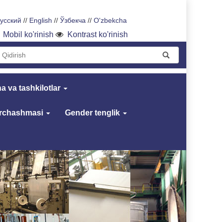
усский
//
English
//
Ўзбекча
//
O'zbekcha
Mobil ko'rinish
Kontrast ko'rinish
a va tashkilotlar
archashmasi
Gender tenglik