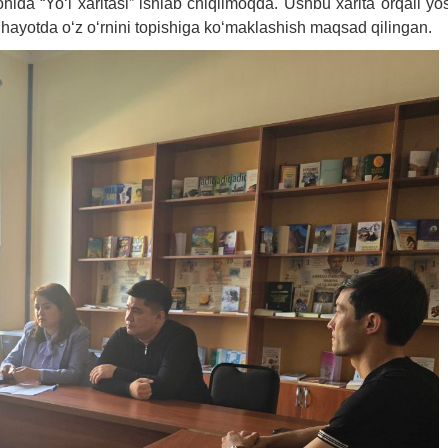
hida “Yo‘l xaritasi” ishlab chiqilmoqda. Ushbu xarita orqali yo
va hayotda o‘z o‘rnini topishiga ko‘maklashish maqsad qilingan.