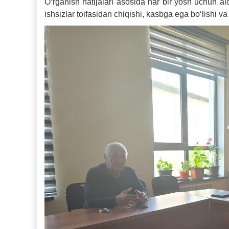
O‘rganish natijalari asosida har bir yosh uchun alo
ishsizlar toifasidan chiqishi, kasbga ega bo‘lishi 