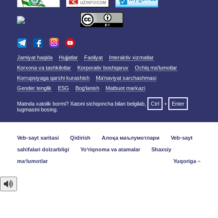
Jamiyat haqida
Hujjatlar
Faoliyat
Interaktiv xizmatlar
Korxona va tashkilotlar
Korporativ boshqaruv
Ochiq ma'lumotlar
Korrupsiyaga qarshi kurashish
Ma'naviyat sarchashmasi
Gender tenglik
ESG
Bog‘lanish
Matbuot markazi
Matnda xatolik bormi? Xatoni sichqoncha bilan belgilab,
Ctrl
+
Enter
tugmasini bosing.
Veb-sayt xaritasi
Qidirish
Алоқа маълумотлари
Veb-sayt
sahifalari dolzarbligi
Yo‘riqnoma va atamalar
Shaxsiy
maʼlumotlar
Yuqoriga