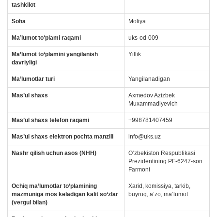
tashkilot
Soha
Moliya
Ma’lumot to‘plami raqami
uks-od-009
Ma’lumot to‘plamini yangilanish
Yillik
davriyligi
Ma’lumotlar turi
Yangilanadigan
Mas’ul
shaxs
Axmedov Azizbek
Muxammadiyevich
Mas’ul shaxs telefon raqami
+998781407459
Mas’ul shaxs elektron pochta manzili
info@uks.uz
Nashr qilish uchun asos (NHH)
Oʻzbekiston Respublikasi
Prezidentining PF-6247-son
Farmoni
Ochiq ma’lumotlar to‘plamining
Xarid, komissiya, tarkib,
mazmuniga mos keladigan kalit so‘zlar
buyruq, a’zo, ma’lumot
(vergul bilan)