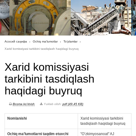
Асосий саҳифа
Ochiq ma'lumotlar
To‘plamlar
Xarid komissiyasi tarkibini tasdiqlash haqidagi buyruq
Xarid komissiyasi
tarkibini tasdiqlash
haqidagi buyruq
Bosma ko'rinish
Yuklab olish:
pdf (49.45 KB)
Nomlanishi
Xarid komissiyasi tarkibini
tasdiqlash haqidagi buyruq
Ochiq ma’lumotlarni taqdim etuvchi
"O’zkimyosanoat" AJ