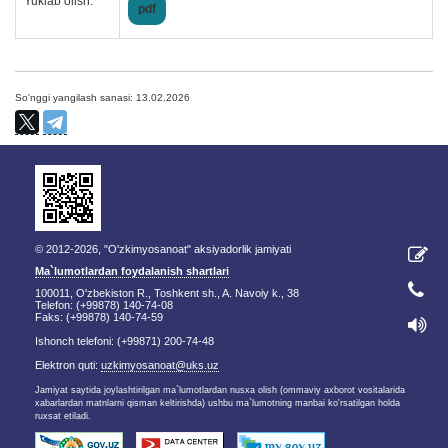
Yuklab olish:
pdf
So'nggi yangilash sanasi: 13.02.2026
© 2012-2026, "O'zkimyosanoat" aksiyadorlik jamiyati
Ma`lumotlardan foydalanish shartlari
100011, O'zbekiston R., Toshkent sh., A. Navoiy k., 38
Telefon: (+99878) 140-74-08
Faks: (+99878) 140-74-59
Ishonch telefoni: (+99871) 200-74-48
Elektron quti:
uzkimyosanoat@uks.uz
Jamiyat saytida joylashtirilgan ma`lumotlardan nusxa olish (ommaviy axborot vositalarida
xabarlardan matnlarni qisman keltirishda) ushbu ma`lumotning manbai ko'rsatilgan holda
ruxsat etiladi.