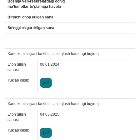
Boshqa veb-resurslardagi ochiq
ma’lumotlar to‘plamiga havola
Birinchi chop etilgan sana
So‘nggi o‘zgartirilgan sana
Xarid komissiyasi tarkibini tasdiqlash haqidagi buyruq
E'lon qilish
08.01.2024
sanasi:
Yuklab olish:
pdf
Xarid komissiyasi tarkibini tasdiqlash haqidagi buyruq
E'lon qilish
04.03.2025
sanasi:
Yuklab olish:
pdf