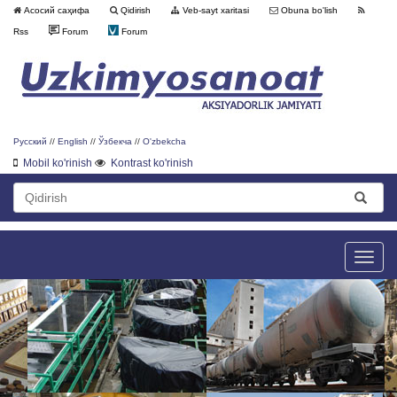
Асосий саҳифа
Qidirish
Veb-sayt xaritasi
Obuna bo'lish
Rss
Forum
Forum
Русский
//
English
//
Ўзбекча
//
O'zbekcha
Mobil ko'rinish
Kontrast ko'rinish
Toggle
naviga