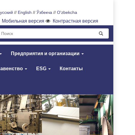
усский
//
English
//
Ўзбекча
//
O'zbekcha
Мобильная версия
Контрастная версия
Предприятия и организации
равенство
ESG
Контакты