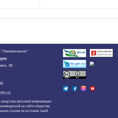
 "Узкимёсаноат"
ации
авои, 38
48
uks.uz
 средствах массовой информации
 размещенной на сайте общества
зания ссылки на источник такой