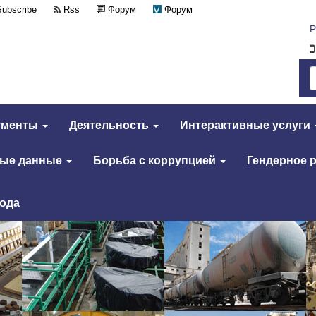
Subscribe
Rss
Форум
Форум
Р
ументы
Деятельность
Интерактивные услуги
тые данные
Борьба с коррупцией
Гендерное 
года