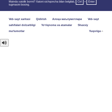
Matnda xatolik bormi? Xatoni sichqoncha bilan belgilab,
Ctrl
+
Enter
tugmasini bosing.
Veb-sayt xaritasi
Qidirish
Алоқа маълумотлари
Veb-sayt
sahifalari dolzarbligi
Yo‘riqnoma va atamalar
Shaxsiy
maʼlumotlar
Yuqoriga