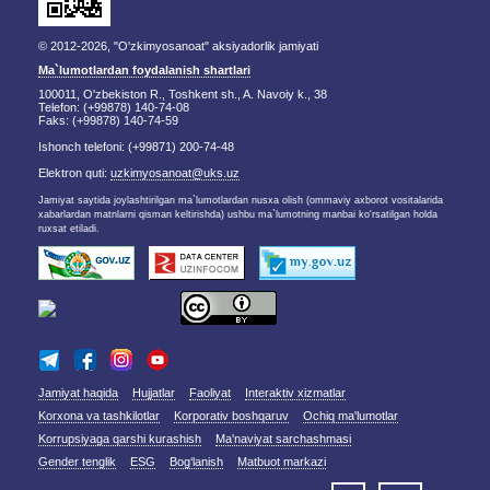
© 2012-2026, "O'zkimyosanoat" aksiyadorlik jamiyati
Ma`lumotlardan foydalanish shartlari
100011, O'zbekiston R., Toshkent sh., A. Navoiy k., 38
Telefon: (+99878) 140-74-08
Faks: (+99878) 140-74-59
Ishonch telefoni: (+99871) 200-74-48
Elektron quti:
uzkimyosanoat@uks.uz
Jamiyat saytida joylashtirilgan ma`lumotlardan nusxa olish (ommaviy axborot vositalarida
xabarlardan matnlarni qisman keltirishda) ushbu ma`lumotning manbai ko'rsatilgan holda
ruxsat etiladi.
Jamiyat haqida
Hujjatlar
Faoliyat
Interaktiv xizmatlar
Korxona va tashkilotlar
Korporativ boshqaruv
Ochiq ma'lumotlar
Korrupsiyaga qarshi kurashish
Ma'naviyat sarchashmasi
Gender tenglik
ESG
Bog‘lanish
Matbuot markazi