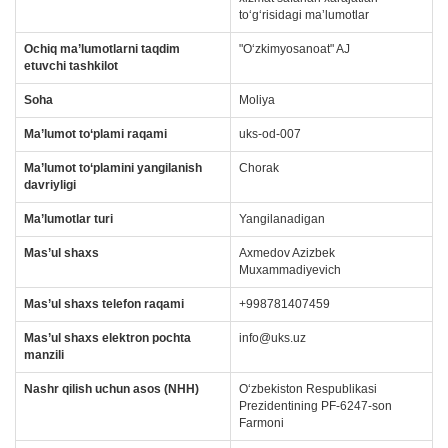
toʻgʻrisidagi maʼlumotlar
Ochiq ma’lumotlarni taqdim
"O‘zkimyosanoat" AJ
etuvchi tashkilot
Soha
Moliya
Ma’lumot to‘plami raqami
uks-od-007
Ma’lumot to‘plamini yangilanish
Сhorak
davriyligi
Ma’lumotlar turi
Yangilanadigan
Mas’ul
shaxs
Axmedov Azizbek
Muxammadiyevich
Mas’ul shaxs telefon raqami
+998781407459
Mas’ul shaxs elektron pochta
info@uks.uz
manzili
Nashr qilish uchun asos (NHH)
Oʻzbekiston Respublikasi
Prezidentining PF-6247-son
Farmoni