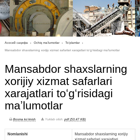
Асосий саҳифа
Ochiq ma'lumotlar
To‘plamlar
Mansabdor shaxslarning xorijiy xizmat safarlari xarajatlari toʻgʻrisidagi maʼlumotlar
Mansabdor shaxslarning
xorijiy xizmat safarlari
xarajatlari toʻgʻrisidagi
maʼlumotlar
Bosma ko'rinish
Yuklab olish:
pdf (53.47 KB)
Nomlanishi
Mansabdor shaxslarning xorijiy
xizmat safarlari xarajatlari