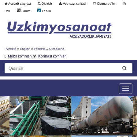
Асосий саҳифа
Qidirish
Veb-sayt xaritasi
Obuna bo'lish
Rss
Forum
Forum
Русский
//
English
//
Ўзбекча
//
O'zbekcha
Mobil ko'rinish
Kontrast ko'rinish
Toggle
naviga