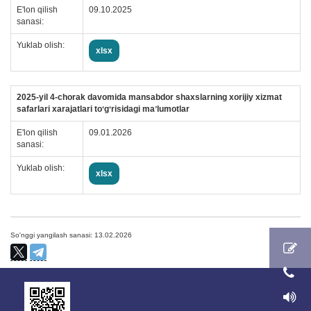
E'lon qilish
09.10.2025
sanasi:
Yuklab olish:
xlsx
2025-yil 4-chorak davomida mansabdor shaxslarning xorijiy xizmat
safarlari xarajatlari toʻgʻrisidagi maʼlumotlar
E'lon qilish
09.01.2026
sanasi:
Yuklab olish:
xlsx
So'nggi yangilash sanasi: 13.02.2026