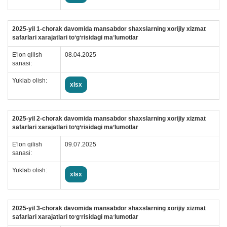
2025-yil 1-chorak davomida mansabdor shaxslarning xorijiy xizmat
safarlari xarajatlari toʻgʻrisidagi maʼlumotlar
E'lon qilish
08.04.2025
sanasi:
Yuklab olish:
xlsx
2025-yil 2-chorak davomida mansabdor shaxslarning xorijiy xizmat
safarlari xarajatlari toʻgʻrisidagi maʼlumotlar
E'lon qilish
09.07.2025
sanasi:
Yuklab olish:
xlsx
2025-yil 3-chorak davomida mansabdor shaxslarning xorijiy xizmat
safarlari xarajatlari toʻgʻrisidagi maʼlumotlar