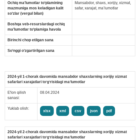
Ochiq ma’lumotlar to‘plamining
Mansabdor, shaxs, xorijiy, xizmat,
mazmuniga mos keladigan kalit
safar, xarajat, maʼlumotlar
so‘zlar (vergul bilan)
Boshqa veb-resurslardagi ochiq
ma’lumotlar to‘plamiga havola
Birinchi chop etilgan sana
So‘nggi o‘zgartirilgan sana
2024-yil 1-chorak davomida mansabdor shaxslarning xorijiy xizmat
safarlari xarajatlari toʻgʻrisidagi maʼlumotlar
E'lon qilish
08.04.2024
sanasi:
Yuklab olish:
xlsx
xml
csv
json
pdf
2024-yil 2-chorak davomida mansabdor shaxslarning xorijiy xizmat
safarlari xarajatlari toʻgʻrisidagi maʼlumotlar