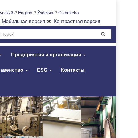
усский
//
English
//
Ўзбекча
//
O'zbekcha
Мобильная версия
Контрастная версия
Предприятия и организации
равенство
ESG
Контакты