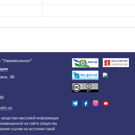
 "Узкимёсаноат"
ации
авои, 38
48
uks.uz
 средствах массовой информации
 размещенной на сайте общества
зания ссылки на источник такой