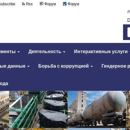
Subscribe
Rss
Форум
Форум
Р
ументы
Деятельность
Интерактивные услуги
тые данные
Борьба с коррупцией
Гендерное 
года