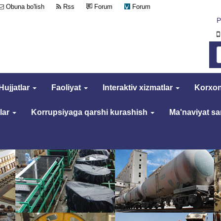
Obuna bo'lish
Rss
Forum
Forum
Р
Hujjatlar
Faoliyat
Interaktiv xizmatlar
Korxon
lar
Korrupsiyaga qarshi kurashish
Ma'naviyat s