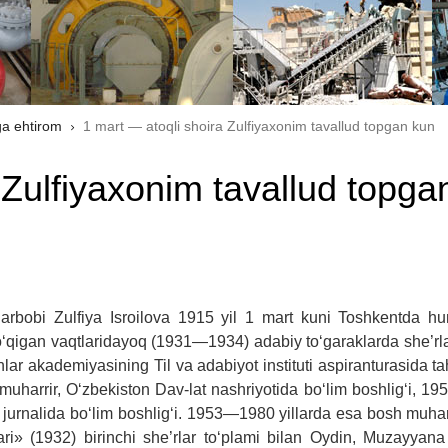
ga ehtirom
1 mart — atoqli shoira Zulfiyaxonim tavallud topgan kun
 Zulfiyaxonim tavallud topga
t arbobi Zulfiya Isroilova 1915 yil 1 mart kuni Toshkentda 
da o‘qigan vaqtlaridayoq (1931—1934) adabiy to‘garaklarda she’r
r akademiyasining Til va adabiyot instituti aspiranturasida tah
muharrir, O‘zbekiston Dav-lat nashriyotida bo‘lim boshlig‘i, 
 jurnalida bo‘lim boshlig‘i. 1953—1980 yillarda esa bosh muharr
ri» (1932) birinchi she’rlar to‘plami bilan Oydin, Muzayyana