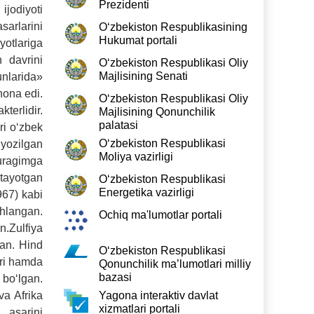
Prezidenti
ijodiyoti
sarlarini
O‘zbekiston Respublikasining
Hukumat portali
yotlariga
n davrini
O‘zbekiston Respublikasi Oliy
Majlisining Senati
unlarida»
hona edi.
O‘zbekiston Respublikasi Oliy
terlidir.
Majlisining Qonunchilik
palatasi
ri o‘zbek
O‘zbekiston Respublikasi
 yozilgan
Moliya vazirligi
Yuragimga
atayotgan
O‘zbekiston Respublikasi
Energetika vazirligi
967) kabi
shlangan.
Ochiq ma'lumotlar portali
n.Zulfiya
gan. Hind
O‘zbekiston Respublikasi
ari hamda
Qonunchilik ma’lumotlari milliy
bazasi
 bo‘lgan.
va Afrika
Yagona interaktiv davlat
xizmatlari portali
 asarini