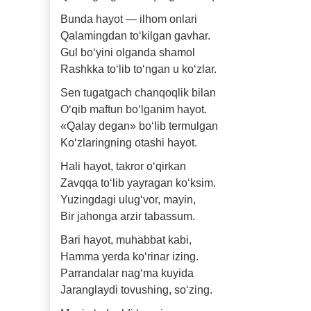
Bunda hayot — ilhom onlari
Qalamingdan to‘kilgan gavhar.
Gul bo‘yini olganda shamol
Rashkka to‘lib to‘ngan u ko‘zlar.
Sen tugatgach chanqoqlik bilan
O‘qib maftun bo‘lganim hayot.
«Qalay degan» bo‘lib termulgan
Ko‘zlaringning otashi hayot.
Hali hayot, takror o‘qirkan
Zavqqa to‘lib yayragan ko‘ksim.
Yuzingdagi ulug‘vor, mayin,
Bir jahonga arzir tabassum.
Bari hayot, muhabbat kabi,
Hamma yerda ko‘rinar izing.
Parrandalar nag‘ma kuyida
Jaranglaydi tovushing, so‘zing.