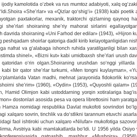
g ijodiy kamolotida o‘zbek va rus mumtoz adabiyoti, xalq og‘zaki 
ldi.Shoira «She’rlar» va «Qizlar qo‘shig‘i» (1938) kabi poetik a
yotgan paxtakorlar, mexanik, traktorchi qizlarning qaynoq ha
 she’rlari shoiraning she’riy mahorat sirlarini egallayotga
h davrida shoiraning «Uni Farhod der edilar» (1943), «Hijron k
ing peshqadam shoirlar qatoriga dadil kirib kelayotganligidan nis
nafrat va g‘alabaga ishonch ruhida yaratilganligi bilan xarak
timda shinel», «Bizni kut» kabi umidbaxsh she’rlari urush dav
ar qatoridan o‘rin olgan.Shoiraning urushdan so‘nggi yillarda
 kabi bir qator she’rlar turkumi, «Men tongni kuylayman», «
to‘plamlarida Vatan madhi, mehnat jarayonida fidokorlik ko‘rs
i shoirni she’rim» (1960), «Oydin» (1953), «Quyoshli qalam» (1
, Hamid Olimjon kabi ustoddarning yorqin xotiralariga bag‘i
on» dostonlari asosida pesa va opera librettosini ham yaratga
n Hamza nomidagi respublika Davlat mukofoti sovrindori bo‘l
i xalqaro sovrin, tinchlik va do‘stlikni tarannum etuvchi asarl
idagi faol ishtiroki uchun xalqaro «Nilufar» mukofotiga sazovor
Birma, Avstriya kabi mamlakatlarda bo‘ldi. U 1956 yilda Osiyo 
i konferensiyasida qatnashib, mashhur «Mushoira» (1958)