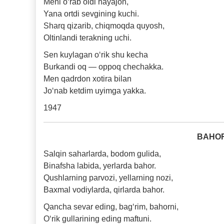
Meni o‘rab oldi hayajon,
Yana ortdi sevgining kuchi.
Sharq qizarib, chiqmoqda quyosh,
Oltinlandi terakning uchi.
Sen kuylagan o‘rik shu kecha
Burkandi oq — oppoq chechakka.
Men qadrdon xotira bilan
Jo‘nab ketdim uyimga yakka.
1947
BAHOR
Salqin saharlarda, bodom gulida,
Binafsha labida, yerlarda bahor.
Qushlarning parvozi, yellarning nozi,
Baxmal vodiylarda, qirlarda bahor.
Qancha sevar eding, bag‘rim, bahorni,
O‘rik gullarining eding maftuni.