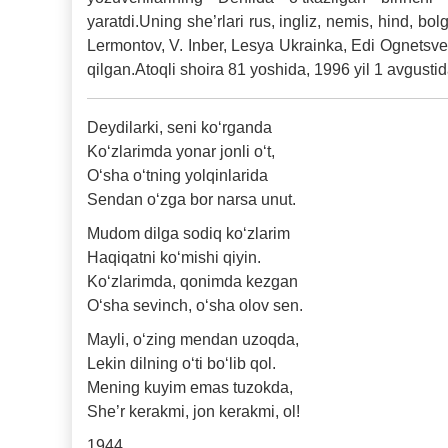
yaratdi.Uning she’rlari rus, ingliz, nemis, hind, bol
Lermontov, V. Inber, Lesya Ukrainka, Edi Ognetsvet,
qilgan.Atoqli shoira 81 yoshida, 1996 yil 1 avgustid
Deydilarki, seni ko‘rganda
Ko‘zlarimda yonar jonli o‘t,
O‘sha o‘tning yolqinlarida
Sendan o‘zga bor narsa unut.
Mudom dilga sodiq ko‘zlarim
Haqiqatni ko‘mishi qiyin.
Ko‘zlarimda, qonimda kezgan
O‘sha sevinch, o‘sha olov sen.
Mayli, o‘zing mendan uzoqda,
Lekin dilning o‘ti bo‘lib qol.
Mening kuyim emas tuzokda,
She’r kerakmi, jon kerakmi, ol!
1944