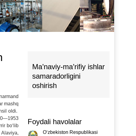
n
Ma’naviy-ma’rifiy ishlar
samaradorligini
oshirish
hunarmand
lar mashq
sil oldi.
1950—1953
Foydali havolalar
ir bo‘lib
O‘zbekiston Respublikasi
 Alaviya,