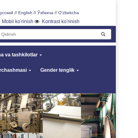
усский
//
English
//
Ўзбекча
//
O'zbekcha
Mobil ko'rinish
Kontrast ko'rinish
a va tashkilotlar
archashmasi
Gender tenglik