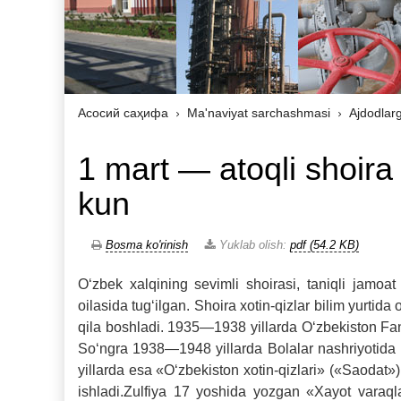
Асосий саҳифа
Ma'naviyat sarchashmasi
Ajdodlar
1 mart — atoqli shoira
kun
Bosma ko'rinish
Yuklab olish:
pdf (54.2 KB)
O‘zbek xalqining sevimli shoirasi, taniqli jamoa
oilasida tug‘ilgan. Shoira xotin-qizlar bilim yurti
qila boshladi. 1935—1938 yillarda O‘zbekiston Fanla
So‘ngra 1938—1948 yillarda Bolalar nashriyotida 
yillarda esa «O‘zbekiston xotin-qizlari» («Saodat»)
ishladi.Zulfiya 17 yoshida yozgan «Xayot varaqla