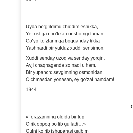
Uyda bo‘g‘ildimu chiqdim eshikka,
Yer ustiga cho‘kkan oqshomgi tuman,
Go‘yo ko‘zlarimga boqqanday tikka
Yashnardi bir yulduz xuddi sensimon.
Xuddi senday uzoq va senday yorqin,
Avji chaqnaganda so‘nadi u ham,
Bir yupanch: sevgimning osmonidan
O‘chmasdan yonasan, ey go‘zal hamdam!
1944
«Terazamning oldida bir tup
O‘rik oppoq bo‘lib gulladi…»
Gulni ko‘rib ishqparast qalbim,