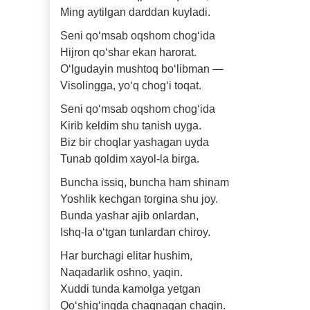
Ming aytilgan darddan kuyladi.
Seni qo‘msab oqshom chog‘ida
Hijron qo‘shar ekan harorat.
O‘lgudayin mushtoq bo‘libman —
Visolingga, yo‘q chog‘i toqat.
Seni qo‘msab oqshom chog‘ida
Kirib keldim shu tanish uyga.
Biz bir choqlar yashagan uyda
Tunab qoldim xayol-la birga.
Buncha issiq, buncha ham shinam
Yoshlik kechgan torgina shu joy.
Bunda yashar ajib onlardan,
Ishq-la o‘tgan tunlardan chiroy.
Har burchagi elitar hushim,
Naqadarlik oshno, yaqin.
Xuddi tunda kamolga yetgan
Qo‘shig‘ingda chaqnagan chaqin.