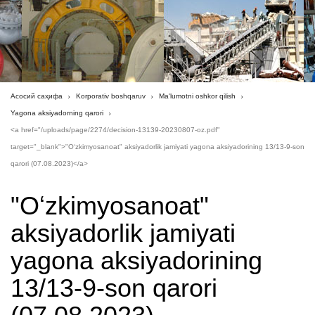
Асосий саҳифа
Korporativ boshqaruv
Ma'lumotni oshkor qilish
Yagona aksiyadorning qarori
<a href="/uploads/page/2274/decision-13139-20230807-oz.pdf"
target="_blank">"Oʻzkimyosanoat" aksiyadorlik jamiyati yagona aksiyadorining 13/13-9-son
qarori (07.08.2023)</a>
"Oʻzkimyosanoat"
aksiyadorlik jamiyati
yagona aksiyadorining
13/13-9-son qarori