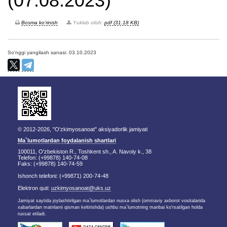
(07.08.2023)
Bosma ko'rinish
Yuklab olish:
pdf (31.18 KB)
So'nggi yangilash sanasi: 03.10.2023
© 2012-2026, "O'zkimyosanoat" aksiyadorlik jamiyati
Ma`lumotlardan foydalanish shartlari
100011, O'zbekiston R., Toshkent sh., A. Navoiy k., 38
Telefon: (+99878) 140-74-08
Faks: (+99878) 140-74-59
Ishonch telefoni: (+99871) 200-74-48
Elektron quti:
uzkimyosanoat@uks.uz
Jamiyat saytida joylashtirilgan ma`lumotlardan nusxa olish (ommaviy axborot vositalarida
xabarlardan matnlarni qisman keltirishda) ushbu ma`lumotning manbai ko'rsatilgan holda
ruxsat etiladi.