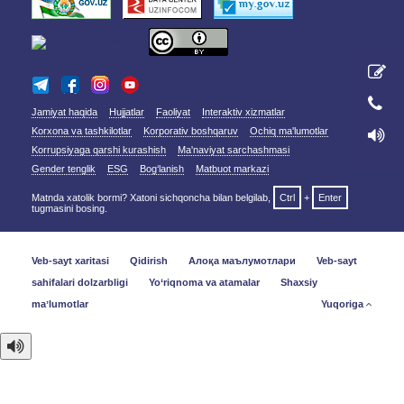
Jamiyat haqida
Hujjatlar
Faoliyat
Interaktiv xizmatlar
Korxona va tashkilotlar
Korporativ boshqaruv
Ochiq ma'lumotlar
Korrupsiyaga qarshi kurashish
Ma'naviyat sarchashmasi
Gender tenglik
ESG
Bog‘lanish
Matbuot markazi
Matnda xatolik bormi? Xatoni sichqoncha bilan belgilab,
Ctrl
+
Enter
tugmasini bosing.
Veb-sayt xaritasi
Qidirish
Алоқа маълумотлари
Veb-sayt
sahifalari dolzarbligi
Yo‘riqnoma va atamalar
Shaxsiy
maʼlumotlar
Yuqoriga