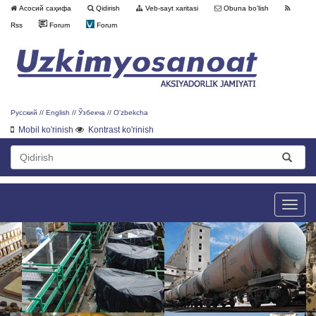
Асосий саҳифа
Qidirish
Veb-sayt xaritasi
Obuna bo'lish
Rss
Forum
Forum
Русский
//
English
//
Ўзбекча
//
O'zbekcha
Mobil ko'rinish
Kontrast ko'rinish
Toggle
naviga