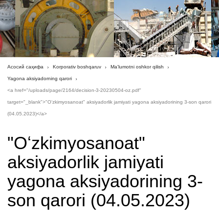
Асосий саҳифа
Korporativ boshqaruv
Ma'lumotni oshkor qilish
Yagona aksiyadorning qarori
<a href="/uploads/page/2164/decision-3-20230504-oz.pdf"
target="_blank">"Oʻzkimyosanoat" aksiyadorlik jamiyati yagona aksiyadorining 3-son qarori
(04.05.2023)</a>
"Oʻzkimyosanoat"
aksiyadorlik jamiyati
yagona aksiyadorining 3-
son qarori (04.05.2023)