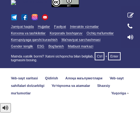
Jamiyat haqida
Hujjatlar
Faoliyat
Interaktiv xizmatlar
Korxona va tashkilotlar
Korporativ boshqaruv
Ochiq ma'lumotlar
Korrupsiyaga qarshi kurashish
Ma'naviyat sarchashmasi
Gender tenglik
ESG
Bog‘lanish
Matbuot markazi
Matnda xatolik bormi? Xatoni sichqoncha bilan belgilab,
Ctrl
+
Enter
tugmasini bosing.
Veb-sayt xaritasi
Qidirish
Алоқа маълумотлари
Veb-sayt
sahifalari dolzarbligi
Yo‘riqnoma va atamalar
Shaxsiy
maʼlumotlar
Yuqoriga