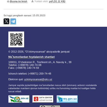
Bosma ko'rinish
Yuklab olish:
pdf (31.11 KB)
So'nggi yangilash sanasi: 15.05.2023
© 2012-2026, "O'zkimyosanoat" aksiyadorlik jamiyati
Ma`lumotlardan foydalanish shartlari
100011, O'zbekiston R., Toshkent sh., A. Navoiy k., 38
Telefon: (+99878) 140-74-08
Faks: (+99878) 140-74-59
Ishonch telefoni: (+99871) 200-74-48
Elektron quti:
uzkimyosanoat@uks.uz
Jamiyat saytida joylashtirilgan ma`lumotlardan nusxa olish (ommaviy axborot vositalarida
xabarlardan matnlarni qisman keltirishda) ushbu ma`lumotning manbai ko'rsatilgan holda
ruxsat etiladi.