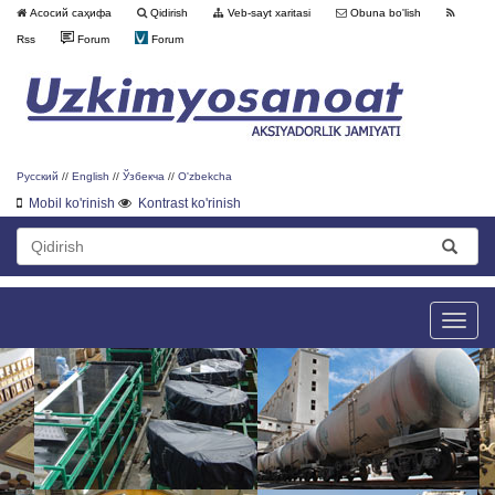
Асосий саҳифа
Qidirish
Veb-sayt xaritasi
Obuna bo'lish
Rss
Forum
Forum
Русский
//
English
//
Ўзбекча
//
O'zbekcha
Mobil ko'rinish
Kontrast ko'rinish
Toggle
naviga