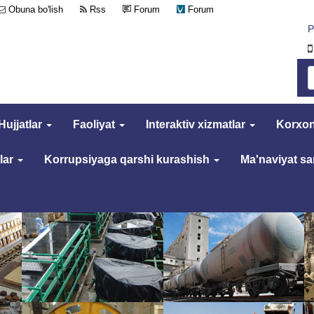
Obuna bo'lish
Rss
Forum
Forum
Р
Hujjatlar
Faoliyat
Interaktiv xizmatlar
Korxon
lar
Korrupsiyaga qarshi kurashish
Ma'naviyat s