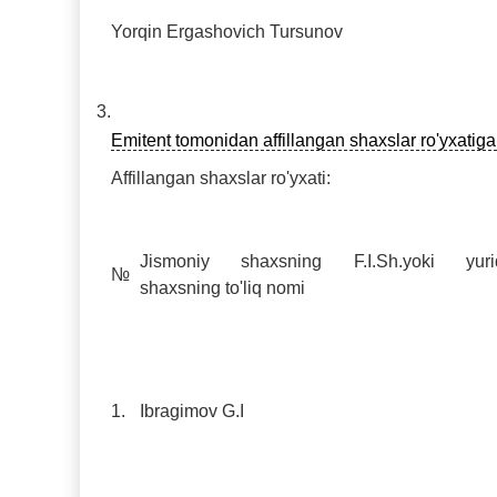
Yorqin Ergashovich Tursunov
3.
Emitent tomonidan affillangan shaxslar ro'yxatiga t
Affillangan shaxslar ro'yxati:
Jismoniy shaxsning F.I.Sh.yoki yuri
№
shaxsning to'liq nomi
1.
Ibragimov G.I