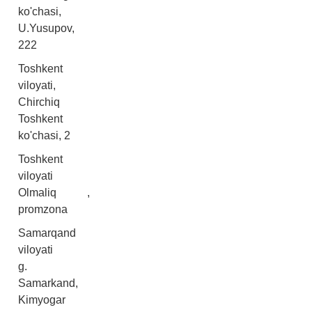
ko'chasi,
U.Yusupov,
222
Toshkent
viloyati,
Chirchiq
Toshkent
ko'chasi, 2
Toshkent
viloyati
Olmaliq ,
promzona
Samarqand
viloyati
g.
Samarkand,
Kimyogar