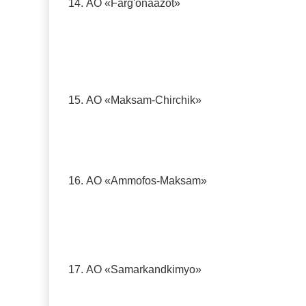
14.
AO «Farg'onaazot»
15.
AO «Maksam-Chirchik»
16.
AO «Ammofos-Maksam»
17.
AO «Samarkandkimyo»