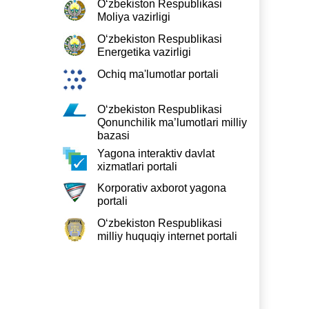
O‘zbekiston Respublikasi
Moliya vazirligi
10.07
O‘zbekiston Respublikasi
Energetika vazirligi
Ochiq ma'lumotlar portali
31.08
O‘zbekiston Respublikasi
Qonunchilik ma’lumotlari milliy
bazasi
Yagona interaktiv davlat
31.08
xizmatlari portali
Korporativ axborot yagona
portali
O‘zbekiston Respublikasi
milliy huquqiy internet portali
10.07