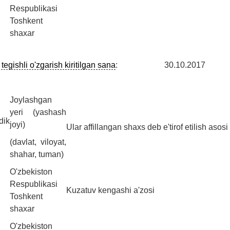
Respublikasi
Toshkent
shaxar
egishli o'zgarish kiritilgan sana
:
30.10.2017
Joylashgan
yeri (yashash
dik
joyi)
Ular affillangan shaxs deb e'tirof etilish asosi
(davlat, viloyat,
shahar, tuman)
O'zbekiston
Respublikasi
Kuzatuv kengashi a'zosi
Toshkent
shaxar
O'zbekiston