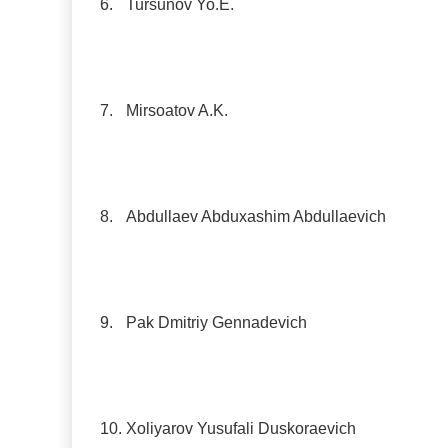
6.
Tursunov Yo.E.
7.
Mirsoatov A.K.
8.
Abdullaev Abduxashim Abdullaevich
9.
Pak Dmitriy Gennadevich
10.
Xoliyarov Yusufali Duskoraevich