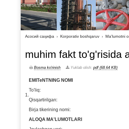
Асосий саҳифа
Korporativ boshqaruv
Ma'lumotni o
muhim fakt to'g'risida
Bosma ko'rinish
Yuklab olish:
pdf (68.64 KB)
EMITeNTNING NOMI
To'liq:
1.
Qisqartirilgan:
Birja tikerining nomi:
ALOQA MA'LUMOTLARI