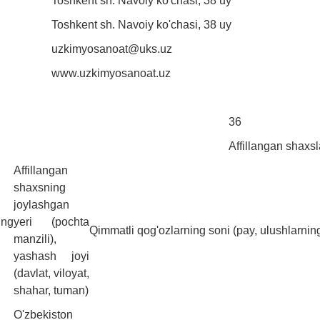
Toshkent sh. Navoiy ko'chasi, 38 uy
Toshkent sh. Navoiy ko'chasi, 38 uy
uzkimyosanoat@uks.uz
www.uzkimyosanoat.uz
36
Affillangan shaxsl
Affillangan
shaxsning
joylashgan
ing
yeri (pochta
Qimmatli qog'ozlarning soni (pay, ulushlarnin
manzili),
yashash joyi
(davlat, viloyat,
shahar, tuman)
O'zbekiston