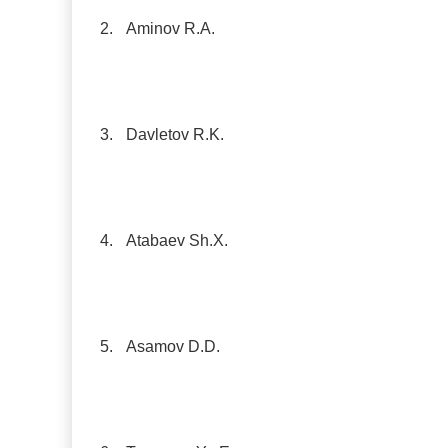
2.
Aminov R.A.
3.
Davletov R.K.
4.
Atabaev Sh.X.
5.
Asamov D.D.