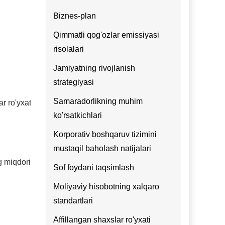
Biznes-plan
Qimmatli qog'ozlar emissiyasi
risolalari
Jamiyatning rivojlanish
strategiyasi
Samaradorlikning muhim
ar ro'yxatidagi o'zgarishlar
ko'rsatkichlari
Korporativ boshqaruv tizimini
mustaqil baholash natijalari
g miqdori)
Qimmatli qog'ozlarning turi
Ho
Sof foydani taqsimlash
Moliyaviy hisobotning xalqaro
standartlari
Affillangan shaxslar ro'yxati