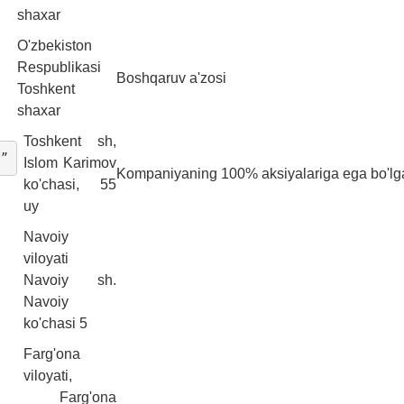
shaxar
O'zbekiston
Respublikasi
Boshqaruv a'zosi
Toshkent
shaxar
Toshkent sh,
i”
Islom Karimov
Kompaniyaning 100% aksiyalariga ega bo'lga
ko'chasi, 55
uy
Navoiy
viloyati
Navoiy sh.
Navoiy
ko'chasi 5
Farg'ona
viloyati,
Farg'ona