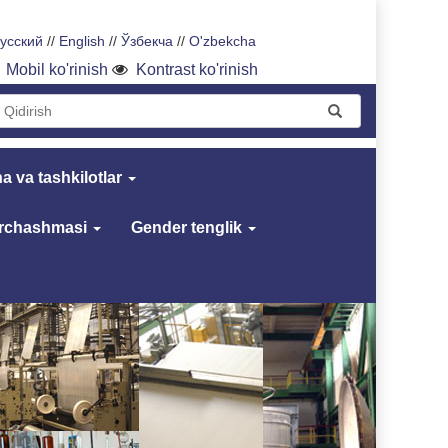
усский
//
English
//
Ўзбекча
//
O'zbekcha
Mobil ko'rinish
Kontrast ko'rinish
a va tashkilotlar
archashmasi
Gender tenglik