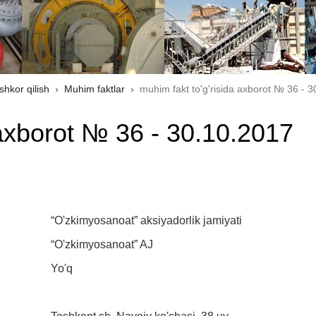
shkor qilish
Muhim faktlar
muhim fakt to'g'risida axborot № 36 - 
 axborot № 36 - 30.10.2017
“O'zkimyosanoat” aksiyadorlik jamiyati
“O'zkimyosanoat” AJ
Yo'q