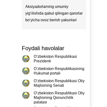
Aksiyadorlarning umumiy
d
yig‘ilishida qabul qilingan qarorlar
bo‘yicha ovoz berish yakunlari
Foydali havolalar
Asos(l
O‘zbekiston Respublikasi
sodir 
Prezidenti
sana
O‘zbekiston Respublikasining
Hukumat portali
O‘zbekiston Respublikasi Oliy
Majlisining Senati
10.07
O‘zbekiston Respublikasi Oliy
Majlisining Qonunchilik
palatasi