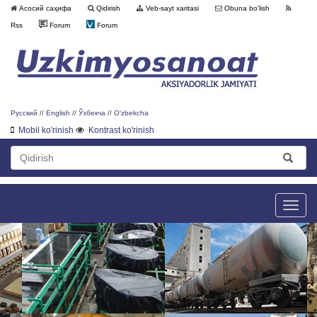
Асосий саҳифа
Qidirish
Veb-sayt xaritasi
Obuna bo'lish
Rss
Forum
Forum
Русский
//
English
//
Ўзбекча
//
O'zbekcha
Mobil ko'rinish
Kontrast ko'rinish
Toggle
naviga