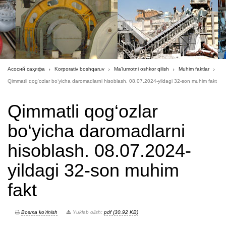
Асосий саҳифа
Korporativ boshqaruv
Ma'lumotni oshkor qilish
Muhim faktlar
Qimmatli qog‘ozlar bo‘yicha daromadlarni hisoblash. 08.07.2024-yildagi 32-son muhim fakt
Qimmatli qog‘ozlar
bo‘yicha daromadlarni
hisoblash. 08.07.2024-
yildagi 32-son muhim
fakt
Bosma ko'rinish
Yuklab olish:
pdf (30.92 KB)