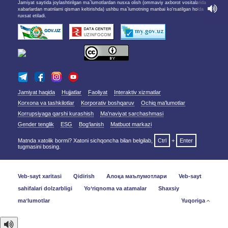
Jamiyat saytida joylashtirilgan ma`lumotlardan nusxa olish (ommaviy axborot vositalarida
xabarlardan matnlarni qisman keltirishda) ushbu ma`lumotning manbai ko'rsatilgan holda
ruxsat etiladi.
Jamiyat haqida
Hujjatlar
Faoliyat
Interaktiv xizmatlar
Korxona va tashkilotlar
Korporativ boshqaruv
Ochiq ma'lumotlar
Korrupsiyaga qarshi kurashish
Ma'naviyat sarchashmasi
Gender tenglik
ESG
Bog‘lanish
Matbuot markazi
Matnda xatolik bormi? Xatoni sichqoncha bilan belgilab,
Ctrl
+
Enter
tugmasini bosing.
Veb-sayt xaritasi
Qidirish
Алоқа маълумотлари
Veb-sayt
sahifalari dolzarbligi
Yo‘riqnoma va atamalar
Shaxsiy
maʼlumotlar
Yuqoriga