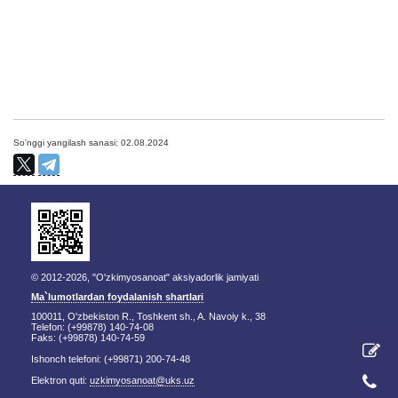
So'nggi yangilash sanasi: 02.08.2024
© 2012-2026, "O'zkimyosanoat" aksiyadorlik jamiyati
Ma`lumotlardan foydalanish shartlari
100011, O'zbekiston R., Toshkent sh., A. Navoiy k., 38
Telefon: (+99878) 140-74-08
Faks: (+99878) 140-74-59
Ishonch telefoni: (+99871) 200-74-48
Elektron quti:
uzkimyosanoat@uks.uz