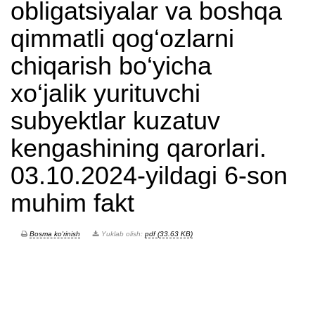
obligatsiyalar va boshqa
qimmatli qog‘ozlarni
chiqarish bo‘yicha
xo‘jalik yurituvchi
subyektlar kuzatuv
kengashining qarorlari.
03.10.2024-yildagi 6-son
muhim fakt
Bosma ko'rinish
Yuklab olish:
pdf (33.63 KB)