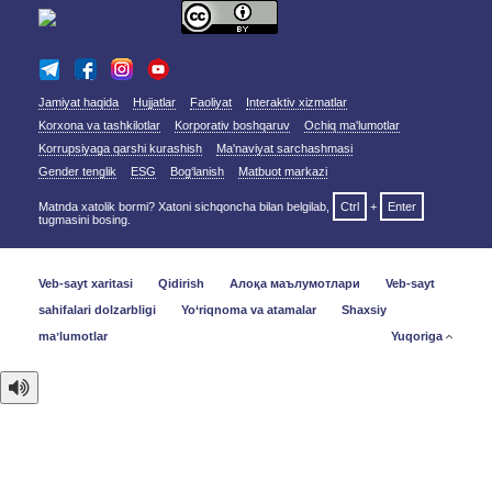
Jamiyat haqida
Hujjatlar
Faoliyat
Interaktiv xizmatlar
Korxona va tashkilotlar
Korporativ boshqaruv
Ochiq ma'lumotlar
Korrupsiyaga qarshi kurashish
Ma'naviyat sarchashmasi
Gender tenglik
ESG
Bog‘lanish
Matbuot markazi
Matnda xatolik bormi? Xatoni sichqoncha bilan belgilab,
Ctrl
+
Enter
tugmasini bosing.
Veb-sayt xaritasi
Qidirish
Алоқа маълумотлари
Veb-sayt
sahifalari dolzarbligi
Yo‘riqnoma va atamalar
Shaxsiy
maʼlumotlar
Yuqoriga