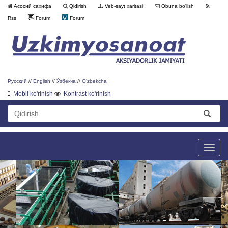
Асосий саҳифа
Qidirish
Veb-sayt xaritasi
Obuna bo'lish
Rss
Forum
Forum
Русский
//
English
//
Ўзбекча
//
O'zbekcha
Mobil ko'rinish
Kontrast ko'rinish
Toggle
naviga