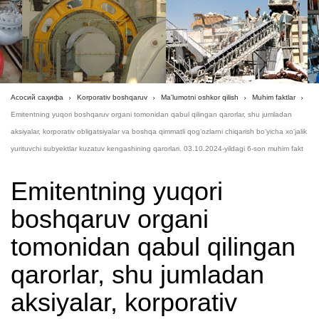
Асосий саҳифа
Korporativ boshqaruv
Ma'lumotni oshkor qilish
Muhim faktlar
Emitentning yuqori boshqaruv organi tomonidan qabul qilingan qarorlar, shu jumladan
aksiyalar, korporativ obligatsiyalar va boshqa qimmatli qog‘ozlarni chiqarish bo‘yicha xo‘jalik
yurituvchi subyektlar kuzatuv kengashining qarorlari. 03.10.2024-yildagi 6-son muhim fakt
Emitentning yuqori
boshqaruv organi
tomonidan qabul qilingan
qarorlar, shu jumladan
aksiyalar, korporativ