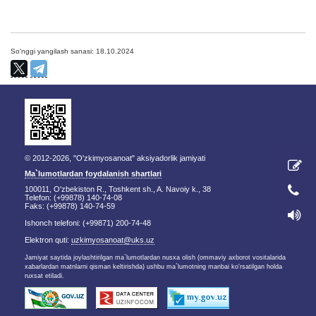
So'nggi yangilash sanasi: 18.10.2024
© 2012-2026, "O'zkimyosanoat" aksiyadorlik jamiyati
Ma`lumotlardan foydalanish shartlari
100011, O'zbekiston R., Toshkent sh., A. Navoiy k., 38
Telefon: (+99878) 140-74-08
Faks: (+99878) 140-74-59
Ishonch telefoni: (+99871) 200-74-48
Elektron quti:
uzkimyosanoat@uks.uz
Jamiyat saytida joylashtirilgan ma`lumotlardan nusxa olish (ommaviy axborot vositalarida
xabarlardan matnlarni qisman keltirishda) ushbu ma`lumotning manbai ko'rsatilgan holda
ruxsat etiladi.