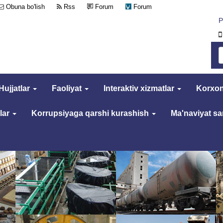
Obuna bo'lish
Rss
Forum
Forum
Р
Hujjatlar
Faoliyat
Interaktiv xizmatlar
Korxon
lar
Korrupsiyaga qarshi kurashish
Ma'naviyat s