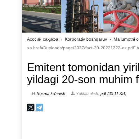
Асосий саҳифа
Korporativ boshqaruv
Ma'lumotni o
<a href="/uploads/page/2027/fact-20-20221222-oz.pdf" tar
Emitent tomonidan yirik
yildagi 20-son muhim f
Bosma ko'rinish
Yuklab olish:
pdf (30.11 KB)