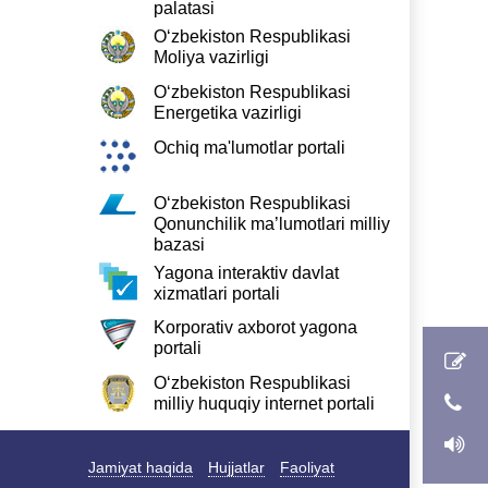
palatasi
O‘zbekiston Respublikasi
Moliya vazirligi
O‘zbekiston Respublikasi
Energetika vazirligi
Ochiq ma'lumotlar portali
O‘zbekiston Respublikasi
Qonunchilik ma’lumotlari milliy
bazasi
Yagona interaktiv davlat
xizmatlari portali
Korporativ axborot yagona
portali
O‘zbekiston Respublikasi
milliy huquqiy internet portali
Jamiyat haqida
Hujjatlar
Faoliyat