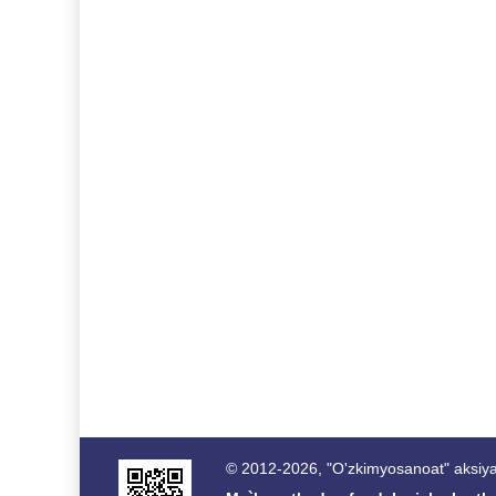
© 2012-2026, "O'zkimyosanoat" aksiyad