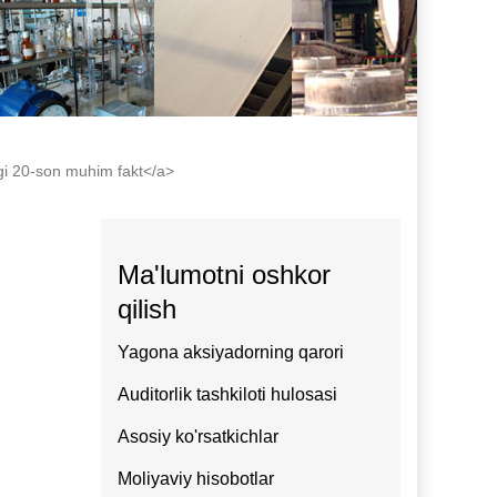
agi 20-son muhim fakt</a>
Ma'lumotni oshkor
qilish
Yagona aksiyadorning qarori
Auditorlik tashkiloti hulosasi
Asosiy ko'rsatkichlar
Moliyaviy hisobotlar