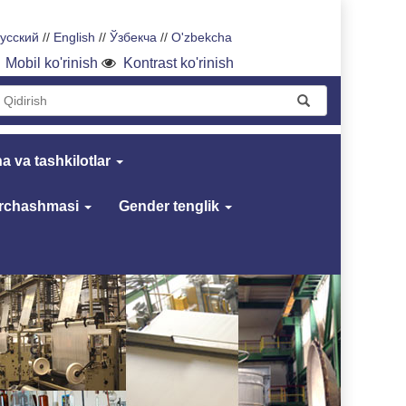
усский
//
English
//
Ўзбекча
//
O'zbekcha
Mobil ko'rinish
Kontrast ko'rinish
a va tashkilotlar
archashmasi
Gender tenglik