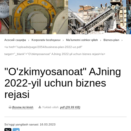
Асосий саҳифа
Korporativ boshqaruv
Ma'lumotni oshkor qilish
Biznes-plan
<a href="/uploads/page/2054/business-plan-2022-uz.pdf"
target="_blank">"O'zkimyosanoat" AJning 2022-yil uchun biznes rejasi</a>
"O'zkimyosanoat" AJning
2022-yil uchun biznes
rejasi
Bosma ko'rinish
Yuklab olish:
pdf (29.99 KB)
So'nggi yangilash sanasi: 16.03.2023