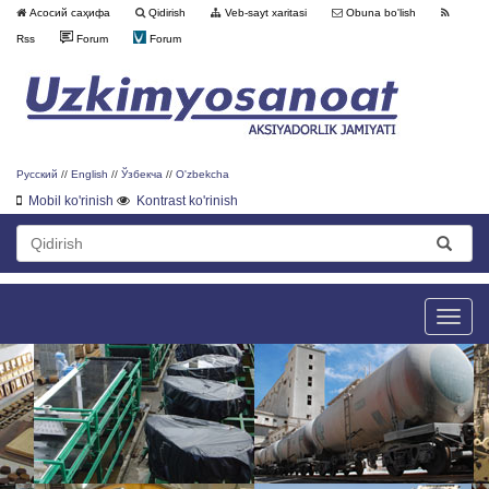
Асосий саҳифа
Qidirish
Veb-sayt xaritasi
Obuna bo'lish
Rss
Forum
Forum
Русский
//
English
//
Ўзбекча
//
O'zbekcha
Mobil ko'rinish
Kontrast ko'rinish
Toggle
naviga