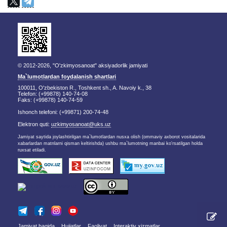
© 2012-2026, "O'zkimyosanoat" aksiyadorlik jamiyati
Ma`lumotlardan foydalanish shartlari
100011, O'zbekiston R., Toshkent sh., A. Navoiy k., 38
Telefon: (+99878) 140-74-08
Faks: (+99878) 140-74-59
Ishonch telefoni: (+99871) 200-74-48
Elektron quti:
uzkimyosanoat@uks.uz
Jamiyat saytida joylashtirilgan ma`lumotlardan nusxa olish (ommaviy axborot vositalarida
xabarlardan matnlarni qisman keltirishda) ushbu ma`lumotning manbai ko'rsatilgan holda
ruxsat etiladi.
Jamiyat haqida
Hujjatlar
Faoliyat
Interaktiv xizmatlar