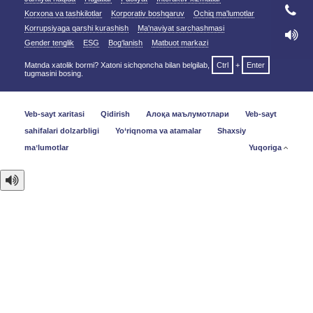
Korxona va tashkilotlar
Korporativ boshqaruv
Ochiq ma'lumotlar
Korrupsiyaga qarshi kurashish
Ma'naviyat sarchashmasi
Gender tenglik
ESG
Bog‘lanish
Matbuot markazi
Matnda xatolik bormi? Xatoni sichqoncha bilan belgilab,
Ctrl
+
Enter
tugmasini bosing.
Veb-sayt xaritasi
Qidirish
Алоқа маълумотлари
Veb-sayt
sahifalari dolzarbligi
Yo‘riqnoma va atamalar
Shaxsiy
maʼlumotlar
Yuqoriga