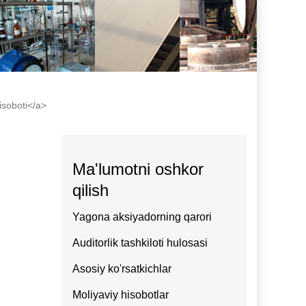
isoboti</a>
Ma'lumotni oshkor
qilish
Yagona aksiyadorning qarori
Auditorlik tashkiloti hulosasi
Asosiy ko'rsatkichlar
Moliyaviy hisobotlar