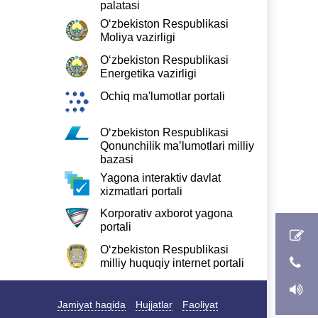
palatasi
O‘zbekiston Respublikasi
Moliya vazirligi
O‘zbekiston Respublikasi
Energetika vazirligi
Ochiq ma'lumotlar portali
O‘zbekiston Respublikasi
Qonunchilik ma’lumotlari milliy
bazasi
Yagona interaktiv davlat
xizmatlari portali
Korporativ axborot yagona
portali
O‘zbekiston Respublikasi
milliy huquqiy internet portali
Jamiyat haqida
Hujjatlar
Faoliyat