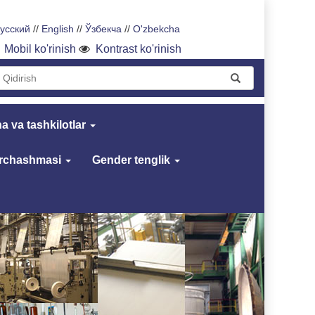
усский
//
English
//
Ўзбекча
//
O'zbekcha
Mobil ko'rinish
Kontrast ko'rinish
a va tashkilotlar
archashmasi
Gender tenglik