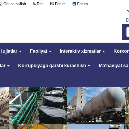
Obuna bo'lish
Rss
Forum
Forum
Р
Hujjatlar
Faoliyat
Interaktiv xizmatlar
Korxon
lar
Korrupsiyaga qarshi kurashish
Ma'naviyat s