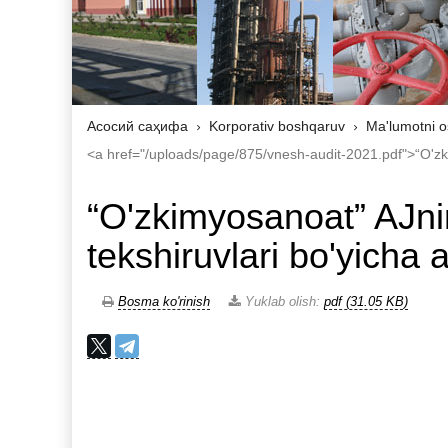
Асосий саҳифа
Korporativ boshqaruv
Ma'lumotni o
<a href="/uploads/page/875/vnesh-audit-2021.pdf">“O'zkimy
“O'zkimyosanoat” AJnin
tekshiruvlari bo'yicha a
Bosma ko'rinish
Yuklab olish:
pdf (31.05 KB)