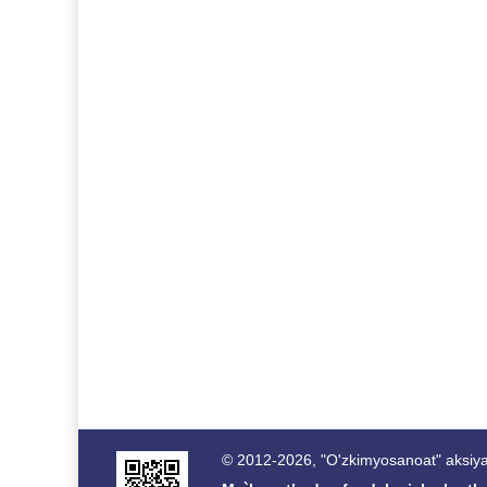
© 2012-2026, "O'zkimyosanoat" aksiyad