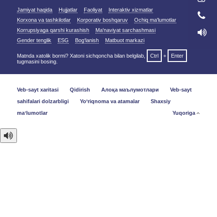
Jamiyat haqida
Hujjatlar
Faoliyat
Interaktiv xizmatlar
Korxona va tashkilotlar
Korporativ boshqaruv
Ochiq ma'lumotlar
Korrupsiyaga qarshi kurashish
Ma'naviyat sarchashmasi
Gender tenglik
ESG
Bog‘lanish
Matbuot markazi
Matnda xatolik bormi? Xatoni sichqoncha bilan belgilab,
Ctrl
+
Enter
tugmasini bosing.
Veb-sayt xaritasi
Qidirish
Алоқа маълумотлари
Veb-sayt
sahifalari dolzarbligi
Yo‘riqnoma va atamalar
Shaxsiy
maʼlumotlar
Yuqoriga