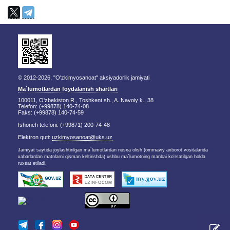
© 2012-2026, "O'zkimyosanoat" aksiyadorlik jamiyati
Ma`lumotlardan foydalanish shartlari
100011, O'zbekiston R., Toshkent sh., A. Navoiy k., 38
Telefon: (+99878) 140-74-08
Faks: (+99878) 140-74-59
Ishonch telefoni: (+99871) 200-74-48
Elektron quti:
uzkimyosanoat@uks.uz
Jamiyat saytida joylashtirilgan ma`lumotlardan nusxa olish (ommaviy axborot vositalarida
xabarlardan matnlarni qisman keltirishda) ushbu ma`lumotning manbai ko'rsatilgan holda
ruxsat etiladi.