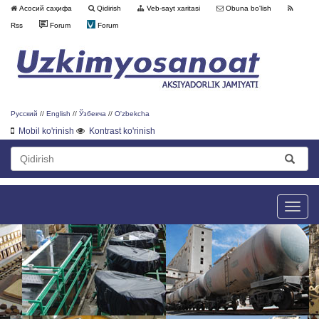
Асосий саҳифа
Qidirish
Veb-sayt xaritasi
Obuna bo'lish
Rss
Forum
Forum
Русский
//
English
//
Ўзбекча
//
O'zbekcha
Mobil ko'rinish
Kontrast ko'rinish
Toggle
naviga