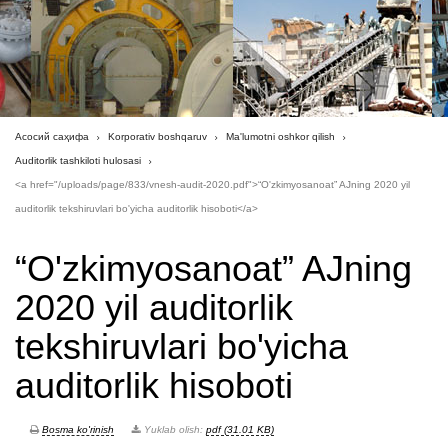
Асосий саҳифа
Korporativ boshqaruv
Ma'lumotni oshkor qilish
Auditorlik tashkiloti hulosasi
<a href="/uploads/page/833/vnesh-audit-2020.pdf">“O'zkimyosanoat” AJning 2020 yil
auditorlik tekshiruvlari bo'yicha auditorlik hisoboti</a>
“O'zkimyosanoat” AJning
2020 yil auditorlik
tekshiruvlari bo'yicha
auditorlik hisoboti
Bosma ko'rinish
Yuklab olish:
pdf (31.01 KB)