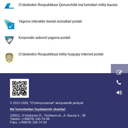
O‘zbekiston Respublikasi Qonunchilik ma’lumotlari milliy bazasi
Yagona interaktiv davlat xizmatlari portali
Korporativ axborot yagona portali
O‘zbekiston Respublikasi milliy huquqiy internet portali
© 2012-2026, "O'zkimyosanoat" aksiyadorlik jamiyati
Ma`lumotlardan foydalanish shartlari
100011, O'zbekiston R., Toshkent sh., A. Navoiy k., 38
Telefon: (+99878) 140-74-08
Faks: (+99878) 140-74-59