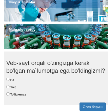
Ilmiy izlanishlar
Mahsulot sotuvi
Veb-sayt orqali o'zingizga kerak
bo'lgan ma`lumotga ega bo'ldingizmi?
Ha
Yo'q
To'liq emas
Овоз бериш