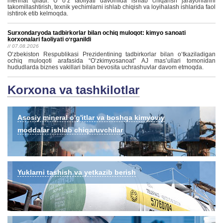
mehnat qiladi. U o‘z faoliyati davomida ishlab chiqarish jarayonlarini
takomillashtirish, texnik yechimlarni ishlab chiqish va loyihalash ishlarida faol
ishtirok etib kelmoqda.
Surxondaryoda tadbirkorlar bilan ochiq muloqot: kimyo sanoati
korxonalari faoliyati oʻrganildi
// 07.08.2026
Oʻzbekiston Respublikasi Prezidentining tadbirkorlar bilan oʻtkaziladigan
ochiq muloqoti arafasida “Oʻzkimyosanoat” AJ masʼullari tomonidan
hududlarda biznes vakillari bilan bevosita uchrashuvlar davom etmoqda.
Korxona va tashkilotlar
Asosiy mineral o'g'itlar va boshqa kimyoviy
moddalar ishlab chiqaruvchilar
Yuklarni tashish va yetkazib berish