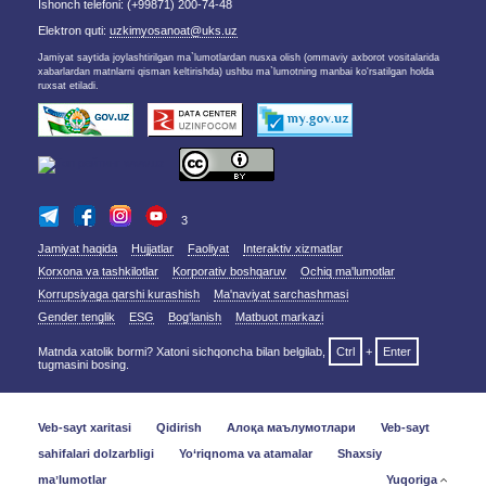
Ishonch telefoni: (+99871) 200-74-48
Elektron quti:
uzkimyosanoat@uks.uz
Jamiyat saytida joylashtirilgan ma`lumotlardan nusxa olish (ommaviy axborot vositalarida
xabarlardan matnlarni qisman keltirishda) ushbu ma`lumotning manbai ko'rsatilgan holda
ruxsat etiladi.
3
Jamiyat haqida
Hujjatlar
Faoliyat
Interaktiv xizmatlar
Korxona va tashkilotlar
Korporativ boshqaruv
Ochiq ma'lumotlar
Korrupsiyaga qarshi kurashish
Ma'naviyat sarchashmasi
Gender tenglik
ESG
Bog‘lanish
Matbuot markazi
Matnda xatolik bormi? Xatoni sichqoncha bilan belgilab,
Ctrl
+
Enter
tugmasini bosing.
Veb-sayt xaritasi
Qidirish
Алоқа маълумотлари
Veb-sayt
sahifalari dolzarbligi
Yo‘riqnoma va atamalar
Shaxsiy
maʼlumotlar
Yuqoriga