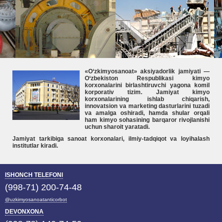
«O‘zkimyosanoat» aksiyadorlik jamiyati —
O‘zbekiston Respublikasi kimyo
korxonalarini birlashtiruvchi yagona komil
korporativ tizim. Jamiyat kimyo
korxonalarining ishlab chiqarish,
innovatsion va marketing dasturlarini tuzadi
va amalga oshiradi, hamda shular orqali
ham kimyo sohasining barqaror rivojlanishi
uchun sharoit yaratadi.
Jamiyat tarkibiga sanoat korxonalari, ilmiy-tadqiqot va loyihalash
institutlar kiradi.
ISHONCH TELEFONI
(998-71) 200-74-48
@uzkimyosanoatanticorbot
DEVONXONA