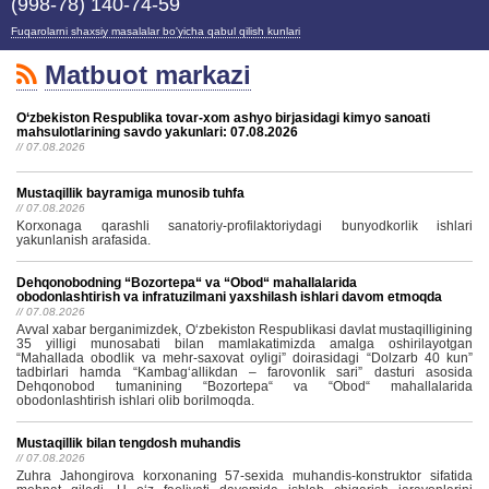
(998-78) 140-74-59
Fuqarolarni shaxsiy masalalar bo'yicha qabul qilish kunlari
Matbuot markazi
O‘zbekiston Respublika tovar-xom ashyo birjasidagi kimyo sanoati
mahsulotlarining savdo yakunlari: 07.08.2026
// 07.08.2026
Mustaqillik bayramiga munosib tuhfa
// 07.08.2026
Korxonaga qarashli sanatoriy-profilaktoriydagi bunyodkorlik ishlari
yakunlanish arafasida.
Dehqonobodning “Bozortepa“ va “Obod“ mahallalarida
obodonlashtirish va infratuzilmani yaxshilash ishlari davom etmoqda
// 07.08.2026
Avval xabar berganimizdek, Oʻzbekiston Respublikasi davlat mustaqilligining
35 yilligi munosabati bilan mamlakatimizda amalga oshirilayotgan
“Mahallada obodlik va mehr-saxovat oyligi” doirasidagi “Dolzarb 40 kun”
tadbirlari hamda “Kambagʻallikdan – farovonlik sari” dasturi asosida
Dehqonobod tumanining “Bozortepa“ va “Obod“ mahallalarida
obodonlashtirish ishlari olib borilmoqda.
Mustaqillik bilan tengdosh muhandis
// 07.08.2026
Zuhra Jahongirova korxonaning 57-sexida muhandis-konstruktor sifatida