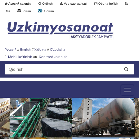
Асосий саҳифа
Qidirish
Veb-sayt xaritasi
Obuna bo'lish
Rss
Forum
UForum
Русский
//
English
//
Ўзбекча
//
O'zbekcha
Mobil ko'rinish
Kontrast ko'rinish
Toggle
naviga