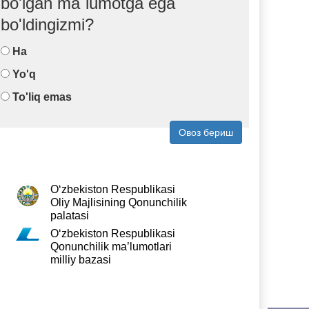
bo'lgan ma`lumotga ega
bo'ldingizmi?
Ha
Yo'q
To'liq emas
Овоз бериш
O‘zbekiston Respublikasi
Oliy Majlisining Qonunchilik
palatasi
O‘zbekiston Respublikasi
Qonunchilik ma’lumotlari
milliy bazasi