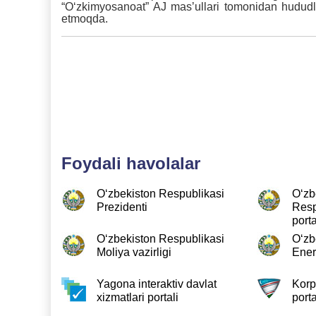
“Oʻzkimyosanoat” AJ masʼullari tomonidan hududl
etmoqda.
Foydali havolalar
O‘zbekiston Respublikasi
O‘zb
Prezidenti
Resp
porta
O‘zbekiston Respublikasi
O‘zb
Moliya vazirligi
Ener
Yagona interaktiv davlat
Korp
xizmatlari portali
porta