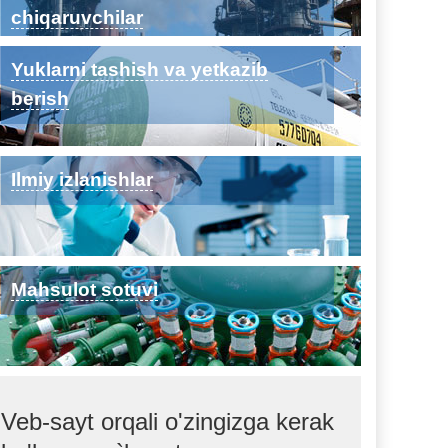
chiqaruvchilar
Yuklarni tashish va yetkazib
berish
Ilmiy izlanishlar
Mahsulot sotuvi
Veb-sayt orqali o'zingizga kerak