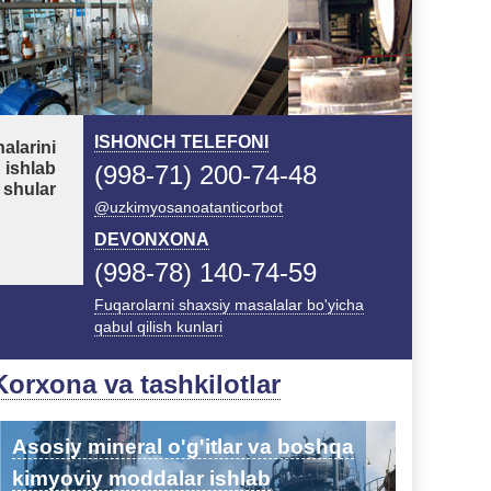
ISHONCH TELEFONI
alarini
 ishlab
(998-71) 200-74-48
 shular
@uzkimyosanoatanticorbot
DEVONXONA
(998-78) 140-74-59
Fuqarolarni shaxsiy masalalar bo'yicha
qabul qilish kunlari
Korxona va tashkilotlar
Asosiy mineral o'g'itlar va boshqa
kimyoviy moddalar ishlab