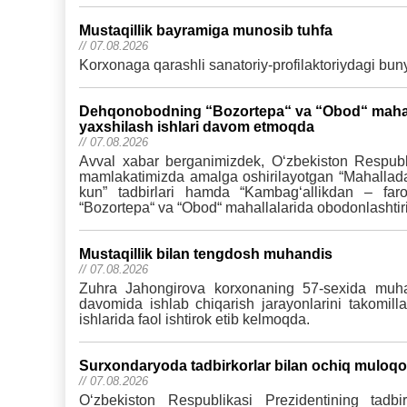
Mustaqillik bayramiga munosib tuhfa
// 07.08.2026
Korxonaga qarashli sanatoriy-profilaktoriydagi buny
Dehqonobodning “Bozortepa“ va “Obod“ mahalla
yaxshilash ishlari davom etmoqda
// 07.08.2026
Avval xabar berganimizdek, Oʻzbekiston Respublik
mamlakatimizda amalga oshirilayotgan “Mahallada 
kun” tadbirlari hamda “Kambagʻallikdan – far
“Bozortepa“ va “Obod“ mahallalarida obodonlashtiris
Mustaqillik bilan tengdosh muhandis
// 07.08.2026
Zuhra Jahongirova korxonaning 57-sexida muhand
davomida ishlab chiqarish jarayonlarini takomilla
ishlarida faol ishtirok etib kelmoqda.
Surxondaryoda tadbirkorlar bilan ochiq muloqot:
// 07.08.2026
Oʻzbekiston Respublikasi Prezidentining tadbi