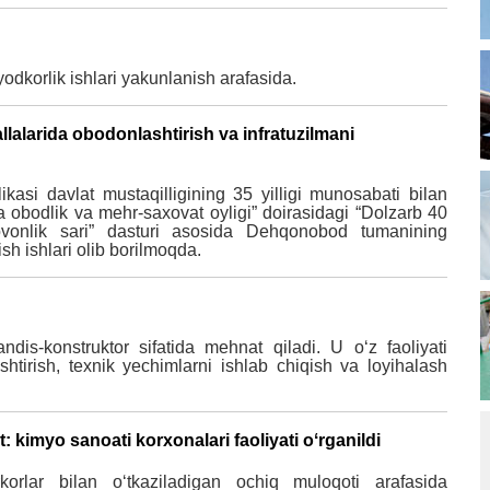
odkorlik ishlari yakunlanish arafasida.
larida obodonlashtirish va infratuzilmani
asi davlat mustaqilligining 35 yilligi munosabati bilan
obodlik va mehr-saxovat oyligi” doirasidagi “Dolzarb 40
ovonlik sari” dasturi asosida Dehqonobod tumanining
h ishlari olib borilmoqda.
is-konstruktor sifatida mehnat qiladi. U o‘z faoliyati
shtirish, texnik yechimlarni ishlab chiqish va loyihalash
 kimyo sanoati korxonalari faoliyati oʻrganildi
rkorlar bilan oʻtkaziladigan ochiq muloqoti arafasida