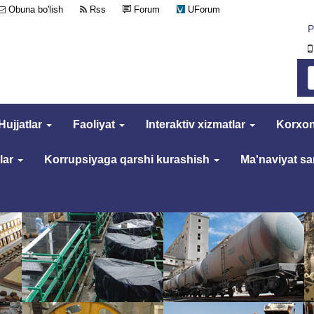
Obuna bo'lish
Rss
Forum
UForum
Р
Hujjatlar
Faoliyat
Interaktiv xizmatlar
Korxon
lar
Korrupsiyaga qarshi kurashish
Ma'naviyat s