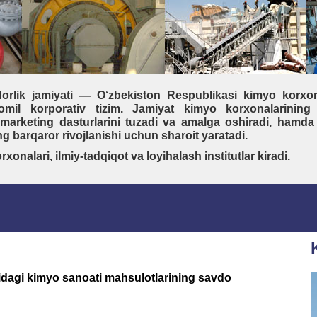
orlik jamiyati — O‘zbekiston Respublikasi kimyo korxon
omil korporativ tizim. Jamiyat kimyo korxonalarining
 marketing dasturlarini tuzadi va amalga oshiradi, hamda
g barqaror rivojlanishi uchun sharoit yaratadi.
xonalari, ilmiy-tadqiqot va loyihalash institutlar kiradi.
idagi kimyo sanoati mahsulotlarining savdo