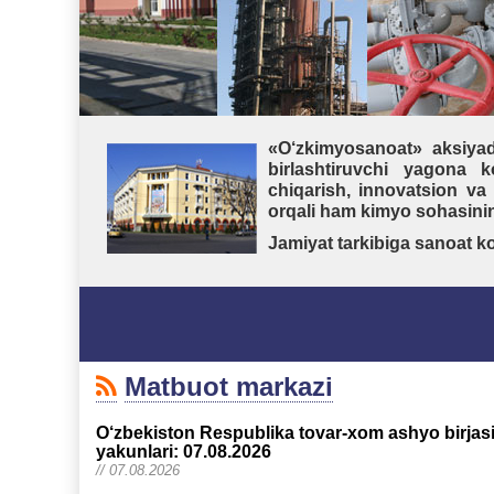
«O‘zkimyosanoat» aksiyad
birlashtiruvchi yagona k
chiqarish, innovatsion va
orqali ham kimyo sohasinin
Jamiyat tarkibiga sanoat kor
Matbuot markazi
O‘zbekiston Respublika tovar-xom ashyo birjas
yakunlari: 07.08.2026
// 07.08.2026