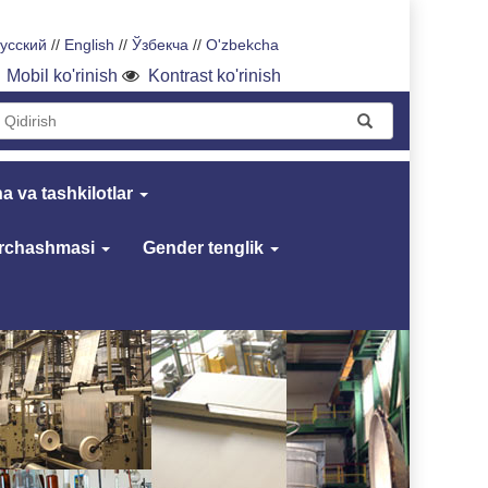
усский
//
English
//
Ўзбекча
//
O'zbekcha
Mobil ko'rinish
Kontrast ko'rinish
a va tashkilotlar
archashmasi
Gender tenglik