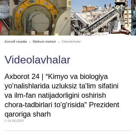
Асосий саҳифа
Matbuot markazi
Videolavhalar
Videolavhalar
Axborot 24 | “Kimyo va biologiya
yo'nalishlarida uzluksiz ta'lim sifatini
va ilm-fan natijadorligini oshirish
chora-tadbirlari to'g'risida” Prezident
qaroriga sharh
// 14.08.2020