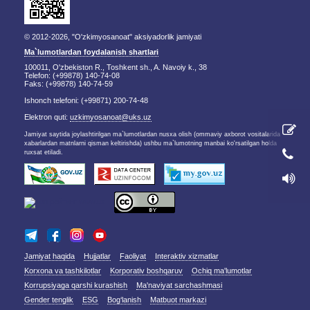
© 2012-2026, "O'zkimyosanoat" aksiyadorlik jamiyati
Ma`lumotlardan foydalanish shartlari
100011, O'zbekiston R., Toshkent sh., A. Navoiy k., 38
Telefon: (+99878) 140-74-08
Faks: (+99878) 140-74-59
Ishonch telefoni: (+99871) 200-74-48
Elektron quti:
uzkimyosanoat@uks.uz
Jamiyat saytida joylashtirilgan ma`lumotlardan nusxa olish (ommaviy axborot vositalarida
xabarlardan matnlarni qisman keltirishda) ushbu ma`lumotning manbai ko'rsatilgan holda
ruxsat etiladi.
Jamiyat haqida
Hujjatlar
Faoliyat
Interaktiv xizmatlar
Korxona va tashkilotlar
Korporativ boshqaruv
Ochiq ma'lumotlar
Korrupsiyaga qarshi kurashish
Ma'naviyat sarchashmasi
Gender tenglik
ESG
Bog‘lanish
Matbuot markazi