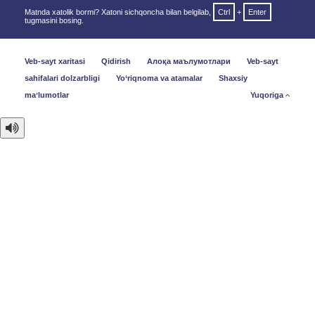
Matnda xatolik bormi? Xatoni sichqoncha bilan belgilab,
Ctrl
+
Enter
tugmasini bosing.
Veb-sayt xaritasi
Qidirish
Алоқа маълумотлари
Veb-sayt
sahifalari dolzarbligi
Yo‘riqnoma va atamalar
Shaxsiy
maʼlumotlar
Yuqoriga