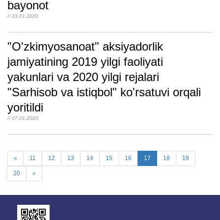
bayonot
// 23.01.2020
"O'zkimyosanoat" aksiyadorlik
jamiyatining 2019 yilgi faoliyati
yakunlari va 2020 yilgi rejalari
"Sarhisob va istiqbol" ko'rsatuvi orqali
yoritildi
// 07.01.2020
«
11
12
13
14
15
16
17
18
19
20
»