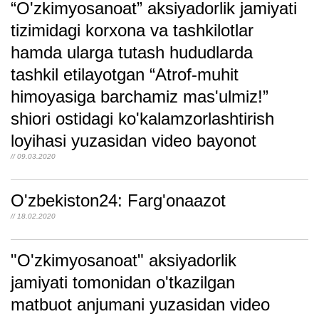
“O'zkimyosanoat” aksiyadorlik jamiyati
tizimidagi korxona va tashkilotlar
hamda ularga tutash hududlarda
tashkil etilayotgan “Atrof-muhit
himoyasiga barchamiz mas'ulmiz!”
shiori ostidagi ko'kalamzorlashtirish
loyihasi yuzasidan video bayonot
// 09.03.2020
O'zbekiston24: Farg'onaazot
// 18.02.2020
"O'zkimyosanoat" aksiyadorlik
jamiyati tomonidan o'tkazilgan
matbuot anjumani yuzasidan video