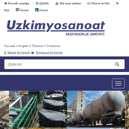
Асосий саҳифа
Qidirish
Veb-sayt xaritasi
Obuna bo'lish
Rss
Forum
Forum
Русский
//
English
//
Ўзбекча
//
O'zbekcha
Mobil ko'rinish
Kontrast ko'rinish
Toggle
naviga