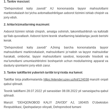
1. Tanlov mavzusi:
“Dehqonobod kaliy zavodi” AJ korxonasida tayyor mahsulotlarni
markirovkalash boʻyicha avtomatlashtirilgan axborot tizimini ishlab chiqish va
joriy etish.
2. Ishlar/xizmatlarning mazmuni:
Axborot tizimini ishlab chiqish, amalga oshirish, takomillashtirish va kafolatli
qoʻllab-quvvatlash. Axborot tizimi texnik shartlarning talablariga javob berishi
kerak.
“Dehqonobod kaliy zavodi” AJning barcha korxonalarida tayyor
mahsulotlarni markirovkalash, mahsulotlarni joʻnatish va tayyor mahsulotlar
harakati, omborlar, tayyor mahsulotlarni savdosi, korporativ hisoboti va
maʻlumotlarni umumlashtirishni boshqarish uchun modullarining apparat va
dasturiy qismlarini joriy etish zarur.
3. Tanlov takliflarini yuborish tartibi toʻgʻrisida maʻlumot:
Takliflar birja platformalarida
https://etender.uzex.uz/lot/124038
manzili orqali
qabul qilinadi.
Texnik takliflarni 28.07.2022 yil sanasidan 08.08.2022 yil sanasigacha qabul
qilinadi.
Manzil: “DEHQONOBOD KALIY ZAVODI” AJ, 180405 Oʻzbekiston
Respublikasi, Qashqadaryo viloyati, Dehqonobod tumani