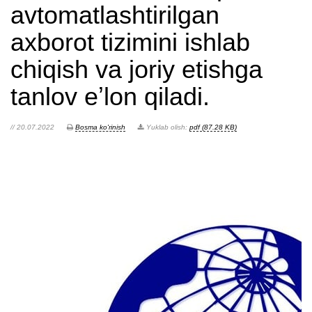
avtomatlashtirilgan
axborot tizimini ishlab
chiqish va joriy etishga
tanlov eʼlon qiladi.
// 20.07.2022
Bosma ko'rinish
Yuklab olish:
pdf (87.28 KB)