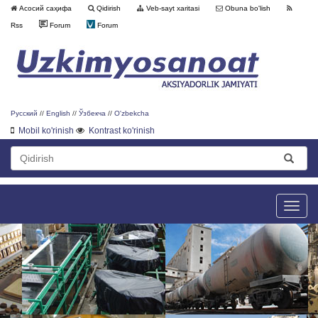
Асосий саҳифа
Qidirish
Veb-sayt xaritasi
Obuna bo'lish
Rss
Forum
Forum
Русский
//
English
//
Ўзбекча
//
O'zbekcha
Mobil ko'rinish
Kontrast ko'rinish
Toggle
naviga