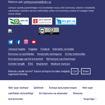
Elektron quti:
uzkimyosanoat@uks.uz
Jamiyat saytida joylashtirilgan ma`lumotlardan nusxa olish (ommaviy axborot vositalarida
xabarlardan matnlarni qisman keltirishda) ushbu ma`lumotning manbai ko'rsatilgan holda
ruxsat etiladi.
Jamiyat haqida
Hujjatlar
Faoliyat
Interaktiv xizmatlar
Korxona va tashkilotlar
Korporativ boshqaruv
Ochiq ma'lumotlar
Korrupsiyaga qarshi kurashish
Ma'naviyat sarchashmasi
Gender tenglik
ESG
Bog‘lanish
Matbuot markazi
Matnda xatolik bormi? Xatoni sichqoncha bilan belgilab,
Ctrl
+
Enter
tugmasini bosing.
Veb-sayt xaritasi
Qidirish
Алоқа маълумотлари
Veb-sayt
sahifalari dolzarbligi
Yo‘riqnoma va atamalar
Shaxsiy
maʼlumotlar
Yuqoriga