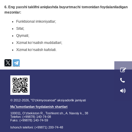
6. Eng yaxshi taklifni aniqlashda buyurtmachi tomonidan foydalaniladigan
mezonlar:
Funktsional imkoniyatlar;
Sifat;
Qiymati;
Xizmat koʻrsatish muddatlari;
Xizmat koʻrsatish kafolati.
© 2012-2026, "O'zkimyosanoat" aksiyadorlik jamiyati
Ma`lumotlardan foydalanish shartlari
100011, O'zbekiston R., Toshkent sh., A. Navoiy k., 38
Telefon: (+99878) 140-74-08
Faks: (+99878) 140-74-59
Ishonch telefoni: (+99871) 200-74-48