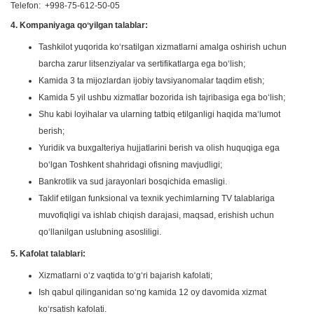
Telefon: +998-75-612-50-05
4. Kompaniyaga qoʻyilgan talablar:
Tashkilot yuqorida koʻrsatilgan xizmatlarni amalga oshirish uchun
barcha zarur litsenziyalar va sertifikatlarga ega boʻlish;
Kamida 3 ta mijozlardan ijobiy tavsiyanomalar taqdim etish;
Kamida 5 yil ushbu xizmatlar bozorida ish tajribasiga ega boʻlish;
Shu kabi loyihalar va ularning tatbiq etilganligi haqida maʻlumot
berish;
Yuridik va buxgalteriya hujjatlarini berish va olish huquqiga ega
boʻlgan Toshkent shahridagi ofisning mavjudligi;
Bankrotlik va sud jarayonlari bosqichida emasligi.
Taklif etilgan funksional va texnik yechimlarning TV talablariga
muvofiqligi va ishlab chiqish darajasi, maqsad, erishish uchun
qoʻllanilgan uslubning asosliligi.
5. Kafolat talablari:
Xizmatlarni oʻz vaqtida toʻgʻri bajarish kafolati;
Ish qabul qilinganidan soʻng kamida 12 oy davomida xizmat
koʻrsatish kafolati.