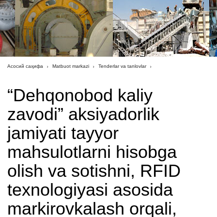
Асосий саҳифа
Matbuot markazi
Tenderlar va tanlovlar
“Dehqonobod kaliy
zavodi” aksiyadorlik
jamiyati tayyor
mahsulotlarni hisobga
olish va sotishni, RFID
texnologiyasi asosida
markirovkalash orqali,