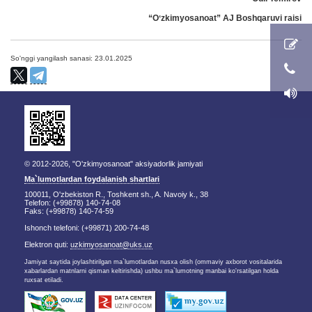
“Oʻzkimyosanoat” AJ Boshqaruvi raisi
So'nggi yangilash sanasi: 23.01.2025
© 2012-2026, "O'zkimyosanoat" aksiyadorlik jamiyati
Ma`lumotlardan foydalanish shartlari
100011, O'zbekiston R., Toshkent sh., A. Navoiy k., 38
Telefon: (+99878) 140-74-08
Faks: (+99878) 140-74-59
Ishonch telefoni: (+99871) 200-74-48
Elektron quti:
uzkimyosanoat@uks.uz
Jamiyat saytida joylashtirilgan ma`lumotlardan nusxa olish (ommaviy axborot vositalarida
xabarlardan matnlarni qisman keltirishda) ushbu ma`lumotning manbai ko'rsatilgan holda
ruxsat etiladi.