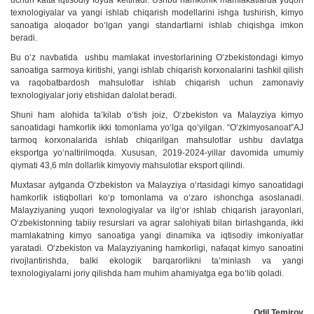
uchun katta iqtisodiy foyda keltiradi. Ushbu hamkorlik mamlakatlarda yuqori
texnologiyalar va yangi ishlab chiqarish modellarini ishga tushirish, kimyo
sanoatiga aloqador boʻlgan yangi standartlarni ishlab chiqishga imkon
beradi.
Bu oʻz navbatida ushbu mamlakat investorlarining Oʻzbekistondagi kimyo
sanoatiga sarmoya kiritishi, yangi ishlab chiqarish korxonalarini tashkil qilish
va raqobatbardosh mahsulotlar ishlab chiqarish uchun zamonaviy
texnologiyalar joriy etishidan dalolat beradi.
Shuni ham alohida taʼkilab oʻtish joiz, Oʻzbekiston va Malayziya kimyo
sanoatidagi hamkorlik ikki tomonlama yoʻlga qoʻyilgan. “Oʻzkimyosanoat”AJ
tarmoq korxonalarida ishlab chiqarilgan mahsulotlar ushbu davlatga
eksportga yoʻnaltirilmoqda. Xususan, 2019-2024-yillar davomida umumiy
qiymati 43,6 mln dollarlik kimyoviy mahsulotlar eksport qilindi.
Muxtasar aytganda Oʻzbekiston va Malayziya oʻrtasidagi kimyo sanoatidagi
hamkorlik istiqbollari koʻp tomonlama va oʻzaro ishonchga asoslanadi.
Malayziyaning yuqori texnologiyalar va ilgʻor ishlab chiqarish jarayonlari,
Oʻzbekistonning tabiiy resurslari va agrar salohiyati bilan birlashganda, ikki
mamlakatning kimyo sanoatiga yangi dinamika va iqtisodiy imkoniyatlar
yaratadi. Oʻzbekiston va Malayziyaning hamkorligi, nafaqat kimyo sanoatini
rivojlantirishda, balki ekologik barqarorlikni taʼminlash va yangi
texnologiyalarni joriy qilishda ham muhim ahamiyatga ega boʻlib qoladi.
Odil Temirov