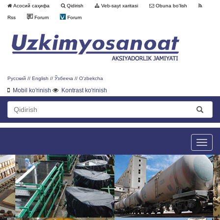
Асосий саҳифа
Qidirish
Veb-sayt xaritasi
Obuna bo'lish
Rss
Forum
Forum
Русский
//
English
//
Ўзбекча
//
O'zbekcha
Mobil ko'rinish
Kontrast ko'rinish
Toggle
naviga