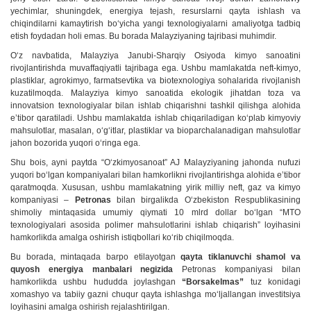
yechimlar, shuningdek, energiya tejash, resurslarni qayta ishlash va
chiqindilarni kamaytirish boʻyicha yangi texnologiyalarni amaliyotga tadbiq
etish foydadan holi emas. Bu borada Malayziyaning tajribasi muhimdir.
Oʻz navbatida, Malayziya Janubi-Sharqiy Osiyoda kimyo sanoatini
rivojlantirishda muvaffaqiyatli tajribaga ega. Ushbu mamlakatda neft-kimyo,
plastiklar, agrokimyo, farmatsevtika va biotexnologiya sohalarida rivojlanish
kuzatilmoqda. Malayziya kimyo sanoatida ekologik jihatdan toza va
innovatsion texnologiyalar bilan ishlab chiqarishni tashkil qilishga alohida
eʼtibor qaratiladi. Ushbu mamlakatda ishlab chiqariladigan koʻplab kimyoviy
mahsulotlar, masalan, oʻgʻitlar, plastiklar va bioparchalanadigan mahsulotlar
jahon bozorida yuqori oʻringa ega.
Shu bois, ayni paytda “Oʻzkimyosanoat” AJ Malayziyaning jahonda nufuzi
yuqori boʻlgan kompaniyalari bilan hamkorlikni rivojlantirishga alohida eʼtibor
qaratmoqda. Xususan, ushbu mamlakatning yirik milliy neft, gaz va kimyo
kompaniyasi –
Petronas
bilan birgalikda Oʻzbekiston Respublikasining
shimoliy mintaqasida umumiy qiymati 10 mlrd dollar boʻlgan “MTO
texnologiyalari asosida polimer mahsulotlarini ishlab chiqarish” loyihasini
hamkorlikda amalga oshirish istiqbollari koʻrib chiqilmoqda.
Bu borada, mintaqada barpo etilayotgan
qayta tiklanuvchi shamol va
quyosh energiya manbalari negizida
Petronas kompaniyasi bilan
hamkorlikda ushbu hududda joylashgan
“Borsakelmas”
tuz konidagi
xomashyo va tabiiy gazni chuqur qayta ishlashga moʻljallangan investitsiya
loyihasini amalga oshirish rejalashtirilgan.