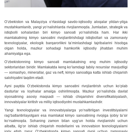
Oʻzbekiston va Malayziya oʻrtasidagi savdo-iqtisodiy aloqalar yildan-yilga
mustahkamlanib, yangi yoʻnalishlarda rivojlanmoqda. Jumladan, strategik va
istiqbolli sohalardan biri kimyo sanoati yoʻnalishida ham. Har ikki
mamlakatning kimyo sanoatini rivojlantirishdagi istiqbollari va zamonaviy
texnologiyalar, ekologik barqarorlikni taʼminlashdagi tajribalarini hisobga
olgan holda, mazkur sohadagi hamkorlik iqtisodiy jihatdan muhim
ahamiyatga ega.
Oʻzbekistonning kimyo sanoati mamlakatning eng muhim iqtisodiy
sektorlaridan biridir. Mamlakatda keng koʻlamdagi tabiiy resurslar mavjudligi
— xomashyo, minerallar, gaz va neft, kimyo sanoatiga katta ishlab chiqarish
salohiyatini taqdim etadi.
Ayni paytda Oʻzbekistonda kimyo sanoatini rivojlantirish uchun koʻplab
dasturlar va loyihalar amalga oshirilmoqda. Mazkur yoʻnalishda davlat
siyosatining asosiy maqsadi — ishlab chiqarishni diversifikatsiyalash,
innovatsiyalar kiritish va milliy iqtisodiyotni mustahkamlashdir.
Yangi texnologiyalar va innovatsiyalarga yoʻnaltirilgan investitsiyalarni
ragʻbatlantirilayotgani esa mamlakat kimyo sanoatining rivojiga ijobiy taʼsir
koʻrsatmoqda. Sohaning zamon bilan uygʻun holda rivojlanishi uchun
albatta, ilgʻor ishlab chiqarish modellarini va innovatsion texnologiyalarni
joriy etish zarur. Oʻzbekistonda kimyo sanoati rivoji uchun zamonaviy