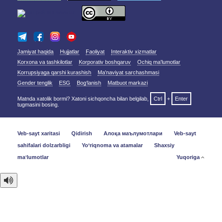
Jamiyat haqida
Hujjatlar
Faoliyat
Interaktiv xizmatlar
Korxona va tashkilotlar
Korporativ boshqaruv
Ochiq ma'lumotlar
Korrupsiyaga qarshi kurashish
Ma'naviyat sarchashmasi
Gender tenglik
ESG
Bog‘lanish
Matbuot markazi
Matnda xatolik bormi? Xatoni sichqoncha bilan belgilab,
Ctrl
+
Enter
tugmasini bosing.
Veb-sayt xaritasi
Qidirish
Алоқа маълумотлари
Veb-sayt
sahifalari dolzarbligi
Yo‘riqnoma va atamalar
Shaxsiy
maʼlumotlar
Yuqoriga