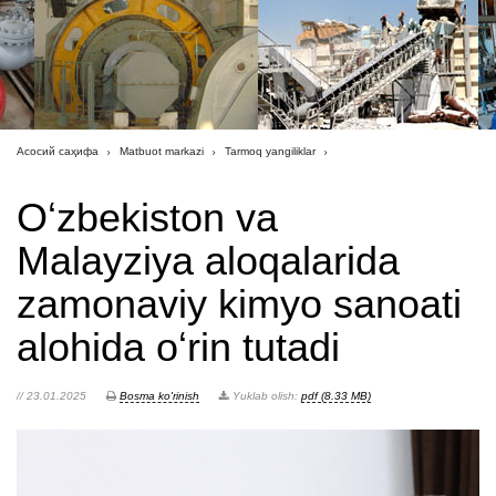
Асосий саҳифа
Matbuot markazi
Tarmoq yangiliklar
Oʻzbekiston va
Malayziya aloqalarida
zamonaviy kimyo sanoati
alohida oʻrin tutadi
// 23.01.2025
Bosma ko'rinish
Yuklab olish:
pdf (8.33 MB)