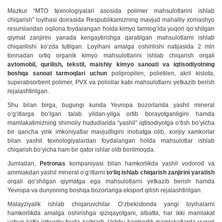
Mazkur “MTO texnologiyalari asosida polimer mahsulotlarini ishlab
chiqarish” loyihasi doirasida Respublikamizning mavjud mahalliy xomashyo
resurslaridan oqilona foydalangan holda kimyo tarmogʻida yuqori qoʻshilgan
qiymat zanjirini yanada kengaytirishga qaratilgan mahsulotlarni ishlab
chiqarilishi koʻzda tutilgan. Loyihani amalga oshirilishi natijasida 2 mln
tonnadan ortiq organik kimyo mahsulotlarini ishlab chiqarish orqali
avtomobil, qurilish, tekstil, maishiy kimyo sanoati va iqtisodiyotning
boshqa sanoat tarmoqlari
uchun
polipropilen, polietilen, akril kislota,
superabsorbent polimer, PVX va poliollar kabi mahsulotlarni yetkazib berish
rejalashtirilgan.
Shu bilan birga, bugungi kunda Yevropa bozorlarida yashil mineral
oʻgʻitlarga boʻlgan talab yildan-yilga ortib borayotganligini hamda
mamlakatimizning shimoliy hududlarida “yashil” iqtisodiyotga oʻtish boʻyicha
bir qancha yirik imkoniyatlar mavjudligini inobatga olib, xorijiy xamkorlar
bilan yashil texnologiyalardan foydalangan holda mahsulotlar ishlab
chiqarish boʻyicha ham bir qator ishlar olib borilmoqda.
Jumladan,
Petronas
kompaniyasi bilan hamkorlikda yashil vodorod va
ammiakdan yashil mineral oʻgʻitlarni
toʻliq ishlab chiqarish zanjirini yaratish
orqali qoʻshilgan qiymatga ega mahsulotlarni yetkazib berish hamda
Yevropa va dunyoning boshqa bozorlariga eksport qilish rejalashtirilgan.
Malayziyalik ishlab chiqaruvchilar Oʻzbekistonda yangi loyihalarni
hamkorlikda amalga oshirishga qiziqayotgani, albatta, har ikki mamlakat