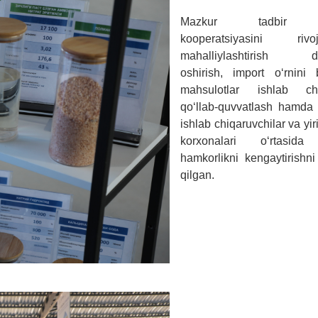
Mazkur tadbir s
kooperatsiyasini rivojla
mahalliylashtirish dar
oshirish, import oʻrnini 
mahsulotlar ishlab chi
qoʻllab-quvvatlash hamda 
ishlab chiqaruvchilar va yir
korxonalari oʻrtasida
hamkorlikni kengaytirishn
qilgan.