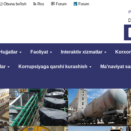
Obuna bo'lish
Rss
Forum
Forum
Р
Hujjatlar
Faoliyat
Interaktiv xizmatlar
Korxon
lar
Korrupsiyaga qarshi kurashish
Ma'naviyat s