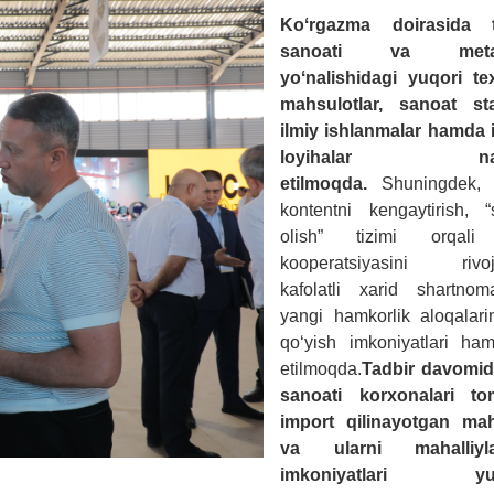
Koʻrgazma doirasida t
sanoati va metall
yoʻnalishidagi yuqori te
mahsulotlar, sanoat star
ilmiy ishlanmalar hamda i
loyihalar nam
etilmoqda.
Shuningdek, 
kontentni kengaytirish, “
olish” tizimi orqali
kooperatsiyasini rivojla
kafolatli xarid shartnom
yangi hamkorlik aloqalari
qoʻyish imkoniyatlari ha
etilmoqda.
Tadbir davomi
sanoati korxonalari to
import qilinayotgan mah
va ularni mahalliylas
imkoniyatlari yuz