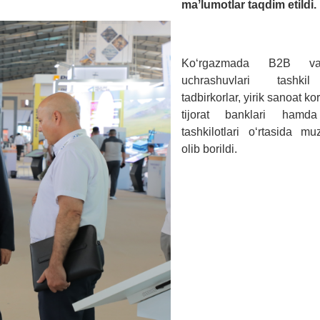
maʼlumotlar taqdim etildi.
Koʻrgazmada B2B 
uchrashuvlari tashkil 
tadbirkorlar, yirik sanoat ko
tijorat banklari hamda
tashkilotlari oʻrtasida mu
olib borildi.