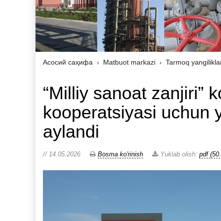
Асосий саҳифа
Matbuot markazi
Tarmoq yangilikla
“Milliy sanoat zanjiri”
kooperatsiyasi uchun 
aylandi
// 14.05.2026
Bosma ko'rinish
Yuklab olish:
pdf (50