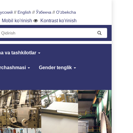
усский
//
English
//
Ўзбекча
//
O'zbekcha
Mobil ko'rinish
Kontrast ko'rinish
a va tashkilotlar
archashmasi
Gender tenglik