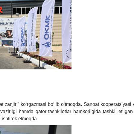
t zanjiri” koʻrgazmasi boʻlib oʻtmoqda. Sanoat kooperatsiyasi 
vazirligi hamda qator tashkilotlar hamkorligida tashkil etilgan
 ishtirok etmoqda.