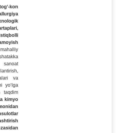
ogʻ-kon
urgiya
xnologik
taplari,
stiqbolli
oyish
mahalliy
shatakka
 sanoat
ntirish,
alari va
ni yoʻlga
m taqdim
da kimyo
monidan
sulotlar
htirish
asidan