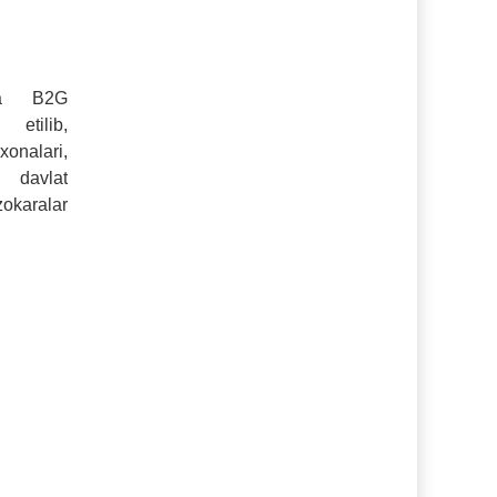
va B2G
etilib,
rxonalari,
 davlat
zokaralar