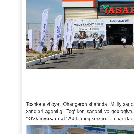
Toshkent viloyati Ohangaron shahrida “Milliy sanoa
xaridlari agentligi, Togʻ-kon sanoati va geologiya 
“Oʻzkimyosanoat” AJ
tarmoq korxonalari ham faol