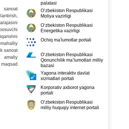
palatasi
anoat
O‘zbekiston Respublikasi
ntirish,
Moliya vazirligi
ajasini
O‘zbekiston Respublikasi
bosuvchi
Energetika vazirligi
qarishni
Ochiq ma'lumotlar portali
mahalliy
ik sanoat
O‘zbekiston Respublikasi
 amaliy
Qonunchilik ma’lumotlari milliy
i maqsad
bazasi
Yagona interaktiv davlat
xizmatlari portali
Korporativ axborot yagona
portali
O‘zbekiston Respublikasi
milliy huquqiy internet portali