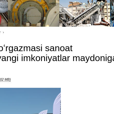
r
 koʻrgazmasi sanoat
yangi imkoniyatlar maydonig
.02 MB)