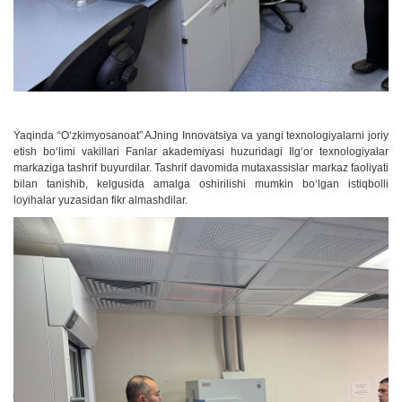
Yaqinda “Oʻzkimyosanoat” AJning Innovatsiya va yangi texnologiyalarni joriy
etish boʻlimi vakillari Fanlar akademiyasi huzuridagi Ilgʻor texnologiyalar
markaziga tashrif buyurdilar. Tashrif davomida mutaxassislar markaz faoliyati
bilan tanishib, kelgusida amalga oshirilishi mumkin boʻlgan istiqbolli
loyihalar yuzasidan fikr almashdilar.