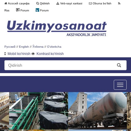
Асосий саҳифа
Qidirish
Veb-sayt xaritasi
Obuna bo'lish
Rss
Forum
Forum
Русский
//
English
//
Ўзбекча
//
O'zbekcha
Mobil ko'rinish
Kontrast ko'rinish
Toggle
naviga