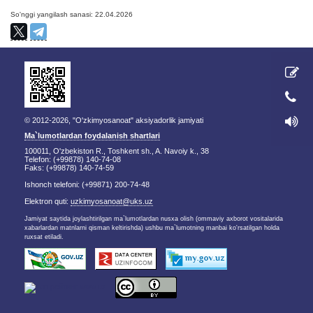
So'nggi yangilash sanasi: 22.04.2026
© 2012-2026, "O'zkimyosanoat" aksiyadorlik jamiyati
Ma`lumotlardan foydalanish shartlari
100011, O'zbekiston R., Toshkent sh., A. Navoiy k., 38
Telefon: (+99878) 140-74-08
Faks: (+99878) 140-74-59
Ishonch telefoni: (+99871) 200-74-48
Elektron quti:
uzkimyosanoat@uks.uz
Jamiyat saytida joylashtirilgan ma`lumotlardan nusxa olish (ommaviy axborot vositalarida
xabarlardan matnlarni qisman keltirishda) ushbu ma`lumotning manbai ko'rsatilgan holda
ruxsat etiladi.