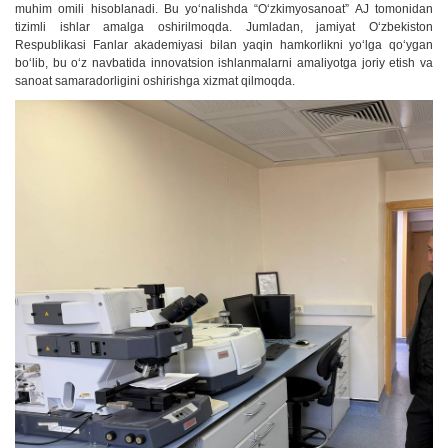
muhim omili hisoblanadi. Bu yoʻnalishda “Oʻzkimyosanoat” AJ tomonidan
tizimli ishlar amalga oshirilmoqda. Jumladan, jamiyat Oʻzbekiston
Respublikasi Fanlar akademiyasi bilan yaqin hamkorlikni yoʻlga qoʻygan
boʻlib, bu oʻz navbatida innovatsion ishlanmalarni amaliyotga joriy etish va
sanoat samaradorligini oshirishga xizmat qilmoqda.