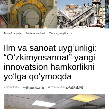
Асосий саҳифа
Matbuot markazi
Tarmoq yangiliklar
Ilm va sanoat uygʻunligi:
“Oʻzkimyosanoat” yangi
innovatsion hamkorlikni
yoʻlga qoʻymoqda
// 22.04.2026
Bosma ko'rinish
Yuklab olish:
pdf (426.4 KB)