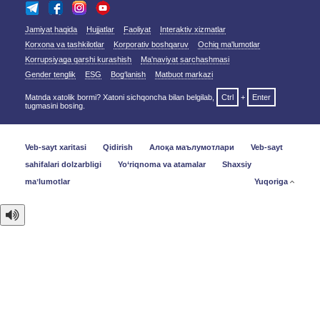
Jamiyat haqida
Hujjatlar
Faoliyat
Interaktiv xizmatlar
Korxona va tashkilotlar
Korporativ boshqaruv
Ochiq ma'lumotlar
Korrupsiyaga qarshi kurashish
Ma'naviyat sarchashmasi
Gender tenglik
ESG
Bog‘lanish
Matbuot markazi
Matnda xatolik bormi? Xatoni sichqoncha bilan belgilab,
Ctrl
+
Enter
tugmasini bosing.
Veb-sayt xaritasi
Qidirish
Алоқа маълумотлари
Veb-sayt
sahifalari dolzarbligi
Yo‘riqnoma va atamalar
Shaxsiy
maʼlumotlar
Yuqoriga