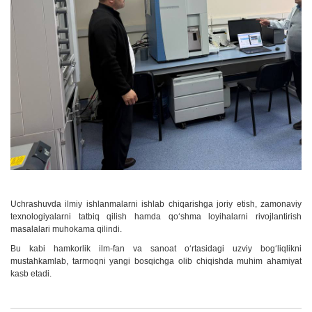
Uchrashuvda ilmiy ishlanmalarni ishlab chiqarishga joriy etish, zamonaviy
texnologiyalarni tatbiq qilish hamda qoʻshma loyihalarni rivojlantirish
masalalari muhokama qilindi.
Bu kabi hamkorlik ilm-fan va sanoat oʻrtasidagi uzviy bogʻliqlikni
mustahkamlab, tarmoqni yangi bosqichga olib chiqishda muhim ahamiyat
kasb etadi.