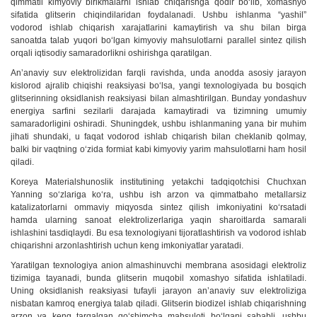
qimmatli kimyoviy birikmalarni ishlab chiqarishga qodir boʻlib, xomashyo
sifatida glitserin chiqindilaridan foydalanadi. Ushbu ishlanma “yashil”
vodorod ishlab chiqarish xarajatlarini kamaytirish va shu bilan birga
sanoatda talab yuqori boʻlgan kimyoviy mahsulotlarni parallel sintez qilish
orqali iqtisodiy samaradorlikni oshirishga qaratilgan.
Anʼanaviy suv elektrolizidan farqli ravishda, unda anodda asosiy jarayon
kislorod ajralib chiqishi reaksiyasi boʻlsa, yangi texnologiyada bu bosqich
glitserinning oksidlanish reaksiyasi bilan almashtirilgan. Bunday yondashuv
energiya sarfini sezilarli darajada kamaytiradi va tizimning umumiy
samaradorligini oshiradi. Shuningdek, ushbu ishlanmaning yana bir muhim
jihati shundaki, u faqat vodorod ishlab chiqarish bilan cheklanib qolmay,
balki bir vaqtning oʻzida formiat kabi kimyoviy yarim mahsulotlarni ham hosil
qiladi.
Koreya Materialshunoslik institutining yetakchi tadqiqotchisi Chuchxan
Yanning soʻzlariga koʻra, ushbu ish arzon va qimmatbaho metallarsiz
katalizatorlarni ommaviy miqyosda sintez qilish imkoniyatini koʻrsatadi
hamda ularning sanoat elektrolizerlariga yaqin sharoitlarda samarali
ishlashini tasdiqlaydi. Bu esa texnologiyani tijoratlashtirish va vodorod ishlab
chiqarishni arzonlashtirish uchun keng imkoniyatlar yaratadi.
Yaratilgan texnologiya anion almashinuvchi membrana asosidagi elektroliz
tizimiga tayanadi, bunda glitserin muqobil xomashyo sifatida ishlatiladi.
Uning oksidlanish reaksiyasi tufayli jarayon anʼanaviy suv elektroliziga
nisbatan kamroq energiya talab qiladi. Glitserin biodizel ishlab chiqarishning
arzon va keng tarqalgan qoʻshimcha mahsuloti boʻlgani sababli, ushbu