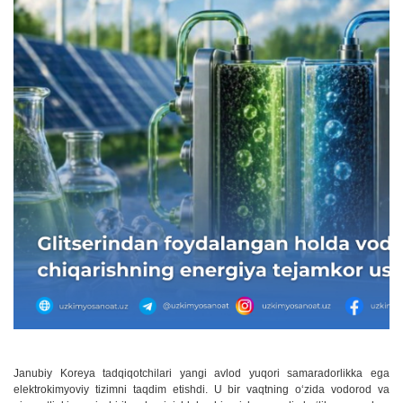
Janubiy Koreya tadqiqotchilari yangi avlod yuqori samaradorlikka ega
elektrokimyoviy tizimni taqdim etishdi. U bir vaqtning oʻzida vodorod va