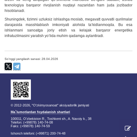
texnologiya barqaror rivojlanish nuqtayi nazaridan ham juda jozibador
hisoblanadi.
Shuningdek, tizimni uzluksiz ishlashga moslab, megavatt quvvatli qurilmalar
darajasida masshtablash imkoniyati alohida taʼkidlanmoqda. Bu esa
ishlanmani sanoatga joriy etish va kelajak barqaror energetika
infratuzilmasini yaratish yoʻlida muhim qadamga aylantiradi.
So'nggi yangilash sanasi: 28.04.2026
© 2012-2026, "O'zkimyosanoat" aksiyadorlik jamiyati
Ma`lumotlardan foydalanish shartlari
100011, O'zbekiston R., Toshkent sh., A. Navoiy k., 38
Telefon: (+99878) 140-74-08
Faks: (+99878) 140-74-59
Ishonch telefoni: (+99871) 200-74-48