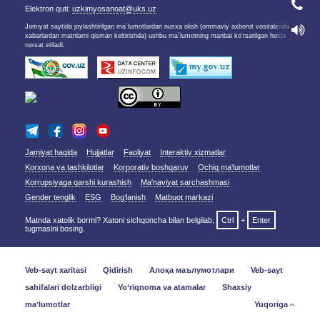
Elektron quti:
uzkimyosanoat@uks.uz
Jamiyat saytida joylashtirilgan ma`lumotlardan nusxa olish (ommaviy axborot vositalarida
xabarlardan matnlarni qisman keltirishda) ushbu ma`lumotning manbai ko'rsatilgan holda
ruxsat etiladi.
Jamiyat haqida
Hujjatlar
Faoliyat
Interaktiv xizmatlar
Korxona va tashkilotlar
Korporativ boshqaruv
Ochiq ma'lumotlar
Korrupsiyaga qarshi kurashish
Ma'naviyat sarchashmasi
Gender tenglik
ESG
Bog‘lanish
Matbuot markazi
Matnda xatolik bormi? Xatoni sichqoncha bilan belgilab,
Ctrl
+
Enter
tugmasini bosing.
Veb-sayt xaritasi
Qidirish
Алоқа маълумотлари
Veb-sayt
sahifalari dolzarbligi
Yo‘riqnoma va atamalar
Shaxsiy
maʼlumotlar
Yuqoriga