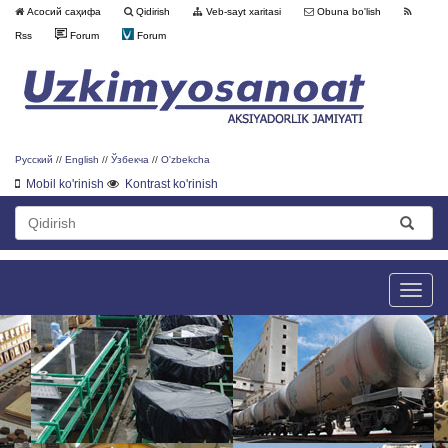
Асосий саҳифа
Qidirish
Veb-sayt xaritasi
Obuna bo'lish
Rss
Forum
Forum
Русский
//
English
//
Ўзбекча
//
O'zbekcha
Mobil ko'rinish
Kontrast ko'rinish
Toggle
naviga