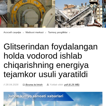
Асосий саҳифа
Matbuot markazi
Tarmoq yangiliklar
Glitserindan foydalangan
holda vodorod ishlab
chiqarishning energiya
tejamkor usuli yaratildi
// 28.04.2026
Bosma ko'rinish
Yuklab olish:
pdf (6.26 MB)