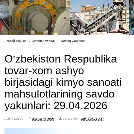
Асосий саҳифа
Matbuot markazi
Tarmoq yangiliklar
O‘zbekiston Respublika
tovar-xom ashyo
birjasidagi kimyo sanoati
mahsulotlarining savdo
yakunlari: 29.04.2026
// 29.04.2026
Bosma ko'rinish
Yuklab olish:
pdf (599.21 KB)