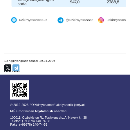
So'nggi yangilash sanasi: 29.04.2026
© 2012-2026, "O'zkimyosanoat" aksiyadorlik jamiyati
Ma`lumotlardan foydalanish shartlari
100011, O'zbekiston R., Toshkent sh., A. Navoiy k., 38
Telefon: (+99878) 140-74-08
Faks: (+99878) 140-74-59