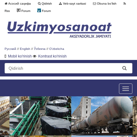
Асосий саҳифа
Qidirish
Veb-sayt xaritasi
Obuna bo'lish
Rss
Forum
Forum
Русский
//
English
//
Ўзбекча
//
O'zbekcha
Mobil ko'rinish
Kontrast ko'rinish
Toggle
naviga