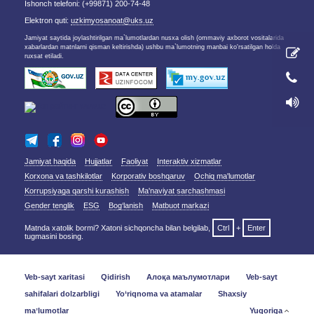
Ishonch telefoni: (+99871) 200-74-48
Elektron quti:
uzkimyosanoat@uks.uz
Jamiyat saytida joylashtirilgan ma`lumotlardan nusxa olish (ommaviy axborot vositalarida
xabarlardan matnlarni qisman keltirishda) ushbu ma`lumotning manbai ko'rsatilgan holda
ruxsat etiladi.
Jamiyat haqida
Hujjatlar
Faoliyat
Interaktiv xizmatlar
Korxona va tashkilotlar
Korporativ boshqaruv
Ochiq ma'lumotlar
Korrupsiyaga qarshi kurashish
Ma'naviyat sarchashmasi
Gender tenglik
ESG
Bog‘lanish
Matbuot markazi
Matnda xatolik bormi? Xatoni sichqoncha bilan belgilab,
Ctrl
+
Enter
tugmasini bosing.
Veb-sayt xaritasi
Qidirish
Алоқа маълумотлари
Veb-sayt
sahifalari dolzarbligi
Yo‘riqnoma va atamalar
Shaxsiy
maʼlumotlar
Yuqoriga