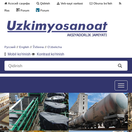
Асосий саҳифа
Qidirish
Veb-sayt xaritasi
Obuna bo'lish
Rss
Forum
Forum
Русский
//
English
//
Ўзбекча
//
O'zbekcha
Mobil ko'rinish
Kontrast ko'rinish
Toggle
naviga