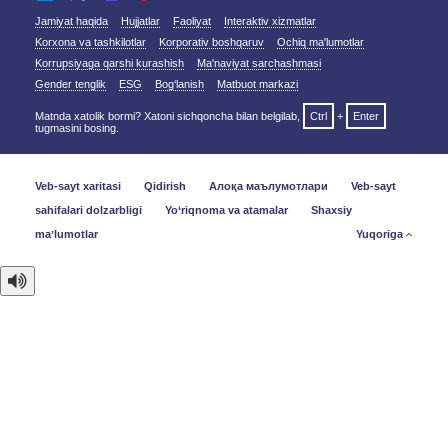
Jamiyat haqida
Hujjatlar
Faoliyat
Interaktiv xizmatlar
Korxona va tashkilotlar
Korporativ boshqaruv
Ochiq ma'lumotlar
Korrupsiyaga qarshi kurashish
Ma'naviyat sarchashmasi
Gender tenglik
ESG
Bog‘lanish
Matbuot markazi
Matnda xatolik bormi? Xatoni sichqoncha bilan belgilab,
Ctrl
+
Enter
tugmasini bosing.
Veb-sayt xaritasi
Qidirish
Алоқа маълумотлари
Veb-sayt
sahifalari dolzarbligi
Yo‘riqnoma va atamalar
Shaxsiy
maʼlumotlar
Yuqoriga