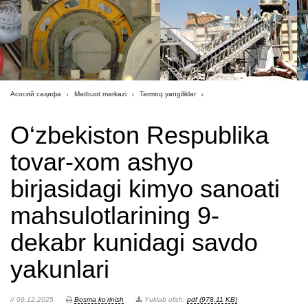
Асосий саҳифа
Matbuot markazi
Tarmoq yangiliklar
O‘zbekiston Respublika
tovar-xom ashyo
birjasidagi kimyo sanoati
mahsulotlarining 9-
dekabr kunidagi savdo
yakunlari
// 09.12.2025
Bosma ko'rinish
Yuklab olish:
pdf (978.11 KB)