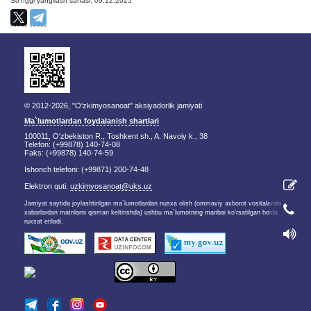
So'nggi yangilash sanasi: 09.12.2025
© 2012-2026, "O'zkimyosanoat" aksiyadorlik jamiyati
Ma`lumotlardan foydalanish shartlari
100011, O'zbekiston R., Toshkent sh., A. Navoiy k., 38
Telefon: (+99878) 140-74-08
Faks: (+99878) 140-74-59
Ishonch telefoni: (+99871) 200-74-48
Elektron quti:
uzkimyosanoat@uks.uz
Jamiyat saytida joylashtirilgan ma`lumotlardan nusxa olish (ommaviy axborot vositalarida
xabarlardan matnlarni qisman keltirishda) ushbu ma`lumotning manbai ko'rsatilgan holda
ruxsat etiladi.