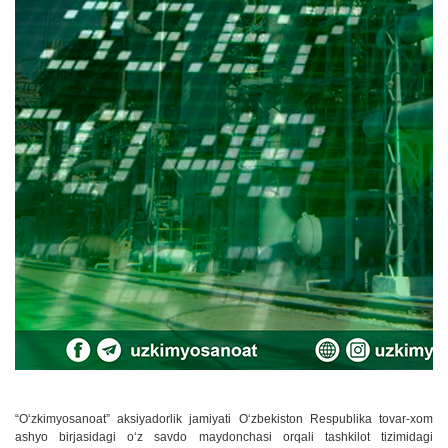
“Oʻzkimyosanoat” aksiyadorlik jamiyati Oʻzbekiston Respublika tovar-xom
ashyo birjasidagi oʻz savdo maydonchasi orqali tashkilot tizimidagi