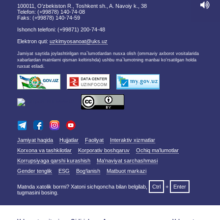
100011, O'zbekiston R., Toshkent sh., A. Navoiy k., 38
Telefon: (+99878) 140-74-08
Faks: (+99878) 140-74-59
Ishonch telefoni: (+99871) 200-74-48
Elektron quti:
uzkimyosanoat@uks.uz
Jamiyat saytida joylashtirilgan ma`lumotlardan nusxa olish (ommaviy axborot vositalarida
xabarlardan matnlarni qisman keltirishda) ushbu ma`lumotning manbai ko'rsatilgan holda
ruxsat etiladi.
Jamiyat haqida
Hujjatlar
Faoliyat
Interaktiv xizmatlar
Korxona va tashkilotlar
Korporativ boshqaruv
Ochiq ma'lumotlar
Korrupsiyaga qarshi kurashish
Ma'naviyat sarchashmasi
Gender tenglik
ESG
Bog‘lanish
Matbuot markazi
Matnda xatolik bormi? Xatoni sichqoncha bilan belgilab,
Ctrl
+
Enter
tugmasini bosing.