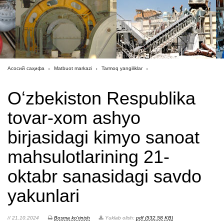
Асосий саҳифа
Matbuot markazi
Tarmoq yangiliklar
Oʻzbekiston Respublika
tovar-xom ashyo
birjasidagi kimyo sanoat
mahsulotlarining 21-
oktabr sanasidagi savdo
yakunlari
// 21.10.2024
Bosma ko'rinish
Yuklab olish:
pdf (532.58 KB)