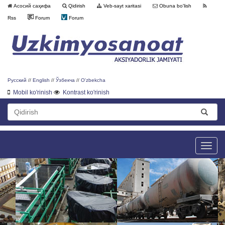
Асосий саҳифа
Qidirish
Veb-sayt xaritasi
Obuna bo'lish
Rss
Forum
Forum
Русский
//
English
//
Ўзбекча
//
O'zbekcha
Mobil ko'rinish
Kontrast ko'rinish
Toggle
naviga