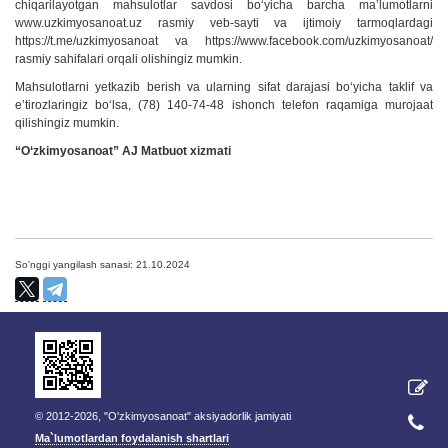
chiqarilayotgan mahsulotlar savdosi boʻyicha barcha maʼlumotlarni
www.uzkimyosanoat.uz rasmiy veb-sayti va ijtimoiy tarmoqlardagi
https://t.me/uzkimyosanoat va https://www.facebook.com/uzkimyosanoat/
rasmiy sahifalari orqali olishingiz mumkin.
Mahsulotlarni yetkazib berish va ularning sifat darajasi boʻyicha taklif va
eʼtirozlaringiz boʻlsa, (78) 140-74-48 ishonch telefon raqamiga murojaat
qilishingiz mumkin.
“O
‘
zkimyosanoat”
AJ
Matbuot
xizmati
So'nggi yangilash sanasi: 21.10.2024
© 2012-2026, "O'zkimyosanoat" aksiyadorlik jamiyati
Ma`lumotlardan foydalanish shartlari