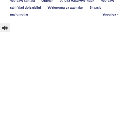
Veb-sayt xaritasi
Qidirish
Алоқа маълумотлари
Veb-sayt
sahifalari dolzarbligi
Yo‘riqnoma va atamalar
Shaxsiy
maʼlumotlar
Yuqoriga