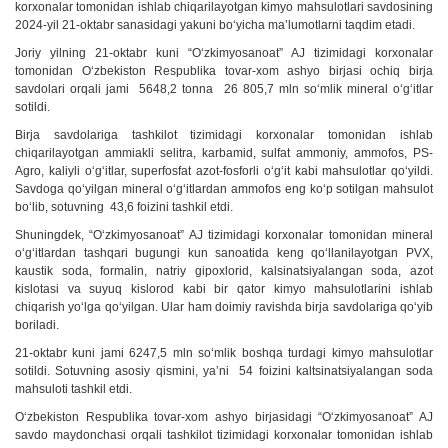
korxonalar tomonidan ishlab chiqarilayotgan kimyo mahsulotlari savdosining
2024-yil 21-oktabr sanasidagi yakuni boʻyicha maʼlumotlarni taqdim etadi.
Joriy yilning 21-oktabr kuni “Oʻzkimyosanoat” AJ tizimidagi korxonalar
tomonidan Oʻzbekiston Respublika tovar-xom ashyo birjasi ochiq birja
savdolari orqali jami 5648,2 tonna 26 805,7 mln soʻmlik mineral oʻgʻitlar
sotildi.
Birja savdolariga tashkilot tizimidagi korxonalar tomonidan ishlab
chiqarilayotgan ammiakli selitra, karbamid, sulfat ammoniy, ammofos, PS-
Agro, kaliyli oʻgʻitlar, superfosfat azot-fosforli oʻgʻit kabi mahsulotlar qoʻyildi.
Savdoga qoʻyilgan mineral oʻgʻitlardan ammofos eng koʻp sotilgan mahsulot
boʻlib, sotuvning 43,6 foizini tashkil etdi.
Shuningdek, “Oʻzkimyosanoat” AJ tizimidagi korxonalar tomonidan mineral
oʻgʻitlardan tashqari bugungi kun sanoatida keng qoʻllanilayotgan PVX,
kaustik soda, formalin, natriy gipoxlorid, kalsinatsiyalangan soda, azot
kislotasi va suyuq kislorod kabi bir qator kimyo mahsulotlarini ishlab
chiqarish yoʻlga qoʻyilgan. Ular ham doimiy ravishda birja savdolariga qoʻyib
boriladi.
21-oktabr kuni jami 6247,5 mln soʻmlik boshqa turdagi kimyo mahsulotlar
sotildi. Sotuvning asosiy qismini, yaʼni 54 foizini kaltsinatsiyalangan soda
mahsuloti tashkil etdi.
Oʻzbekiston Respublika tovar-xom ashyo birjasidagi “Oʻzkimyosanoat” AJ
savdo maydonchasi orqali tashkilot tizimidagi korxonalar tomonidan ishlab