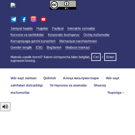
Jamiyat haqida
Hujjatlar
Faoliyat
Interaktiv xizmatlar
Korxona va tashkilotlar
Korporativ boshqaruv
Ochiq ma'lumotlar
Korrupsiyaga qarshi kurashish
Ma'naviyat sarchashmasi
Gender tenglik
ESG
Bog‘lanish
Matbuot markazi
Matnda xatolik bormi? Xatoni sichqoncha bilan belgilab,
Ctrl
+
Enter
tugmasini bosing.
Veb-sayt xaritasi
Qidirish
Алоқа маълумотлари
Veb-sayt
sahifalari dolzarbligi
Yo‘riqnoma va atamalar
Shaxsiy
maʼlumotlar
Yuqoriga