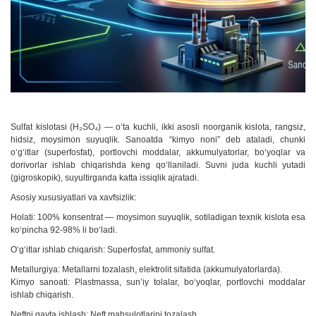
Sulfat kislotasi (H₂SO₄) — oʻta kuchli, ikki asosli noorganik kislota, rangsiz,
hidsiz, moysimon suyuqlik. Sanoatda “kimyo noni” deb ataladi, chunki
oʻgʻitlar (superfosfat), portlovchi moddalar, akkumulyatorlar, boʻyoqlar va
dorivorlar ishlab chiqarishda keng qoʻllaniladi. Suvni juda kuchli yutadi
(gigroskopik), suyultirganda katta issiqlik ajratadi.
Asosiy xususiyatlari va xavfsizlik:
Holati: 100% konsentrat — moysimon suyuqlik, sotiladigan texnik kislota esa
koʻpincha 92-98% li boʻladi.
Oʻgʻitlar ishlab chiqarish: Superfosfat, ammoniy sulfat.
Metallurgiya: Metallarni tozalash, elektrolit sifatida (akkumulyatorlarda).
Kimyo sanoati: Plastmassa, sunʼiy tolalar, boʻyoqlar, portlovchi moddalar
ishlab chiqarish.
Neftni qayta ishlash: Neft mahsulotlarini tozalash.