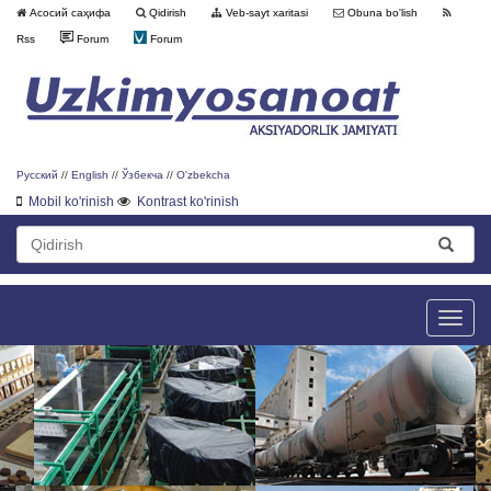
Асосий саҳифа
Qidirish
Veb-sayt xaritasi
Obuna bo'lish
Rss
Forum
Forum
Русский
//
English
//
Ўзбекча
//
O'zbekcha
Mobil ko'rinish
Kontrast ko'rinish
Toggle
naviga