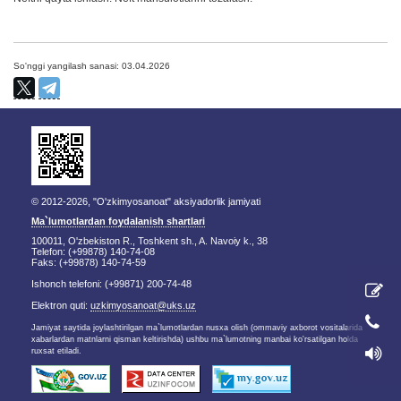
So'nggi yangilash sanasi: 03.04.2026
© 2012-2026, "O'zkimyosanoat" aksiyadorlik jamiyati
Ma`lumotlardan foydalanish shartlari
100011, O'zbekiston R., Toshkent sh., A. Navoiy k., 38
Telefon: (+99878) 140-74-08
Faks: (+99878) 140-74-59
Ishonch telefoni: (+99871) 200-74-48
Elektron quti:
uzkimyosanoat@uks.uz
Jamiyat saytida joylashtirilgan ma`lumotlardan nusxa olish (ommaviy axborot vositalarida
xabarlardan matnlarni qisman keltirishda) ushbu ma`lumotning manbai ko'rsatilgan holda
ruxsat etiladi.