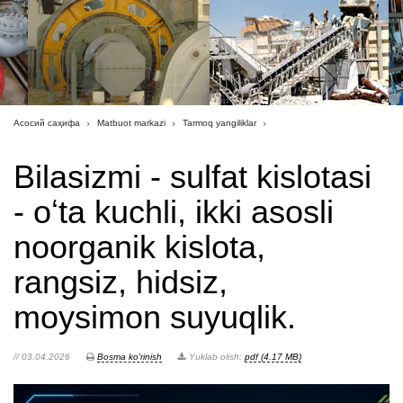
Асосий саҳифа
Matbuot markazi
Tarmoq yangiliklar
Bilasizmi - sulfat kislotasi
- oʻta kuchli, ikki asosli
noorganik kislota,
rangsiz, hidsiz,
moysimon suyuqlik.
// 03.04.2026
Bosma ko'rinish
Yuklab olish:
pdf (4.17 MB)