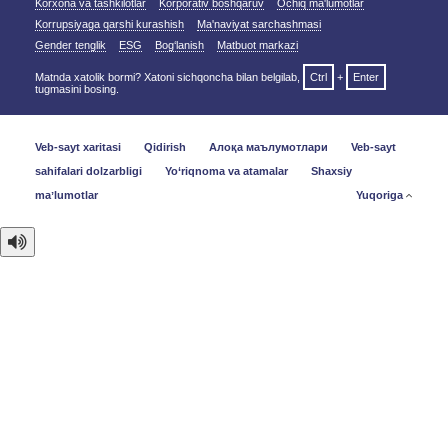
Korxona va tashkilotlar
Korporativ boshqaruv
Ochiq ma'lumotlar
Korrupsiyaga qarshi kurashish
Ma'naviyat sarchashmasi
Gender tenglik
ESG
Bog‘lanish
Matbuot markazi
Matnda xatolik bormi? Xatoni sichqoncha bilan belgilab,
Ctrl
+
Enter
tugmasini bosing.
Veb-sayt xaritasi
Qidirish
Алоқа маълумотлари
Veb-sayt
sahifalari dolzarbligi
Yo‘riqnoma va atamalar
Shaxsiy
maʼlumotlar
Yuqoriga