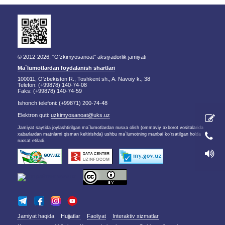
© 2012-2026, "O'zkimyosanoat" aksiyadorlik jamiyati
Ma`lumotlardan foydalanish shartlari
100011, O'zbekiston R., Toshkent sh., A. Navoiy k., 38
Telefon: (+99878) 140-74-08
Faks: (+99878) 140-74-59
Ishonch telefoni: (+99871) 200-74-48
Elektron quti:
uzkimyosanoat@uks.uz
Jamiyat saytida joylashtirilgan ma`lumotlardan nusxa olish (ommaviy axborot vositalarida
xabarlardan matnlarni qisman keltirishda) ushbu ma`lumotning manbai ko'rsatilgan holda
ruxsat etiladi.
Jamiyat haqida
Hujjatlar
Faoliyat
Interaktiv xizmatlar