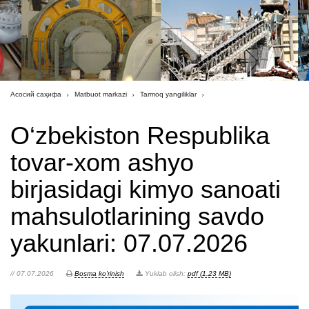
Асосий саҳифа
Matbuot markazi
Tarmoq yangiliklar
O‘zbekiston Respublika
tovar-xom ashyo
birjasidagi kimyo sanoati
mahsulotlarining savdo
yakunlari: 07.07.2026
// 07.07.2026
Bosma ko'rinish
Yuklab olish:
pdf (1.23 MB)