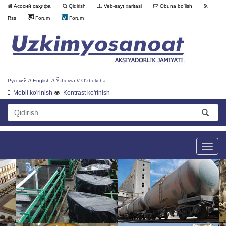
Асосий саҳифа
Qidirish
Veb-sayt xaritasi
Obuna bo'lish
Rss
Forum
Forum
Русский
//
English
//
Ўзбекча
//
O'zbekcha
Mobil ko'rinish
Kontrast ko'rinish
Toggle
naviga