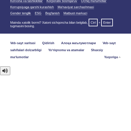
Korxona va tashkilotlar
Korporativ boshqaruv
Ochiq ma'lumotlar
Korrupsiyaga qarshi kurashish
Ma'naviyat sarchashmasi
Gender tenglik
ESG
Bog‘lanish
Matbuot markazi
Matnda xatolik bormi? Xatoni sichqoncha bilan belgilab,
Ctrl
+
Enter
tugmasini bosing.
Veb-sayt xaritasi
Qidirish
Алоқа маълумотлари
Veb-sayt
sahifalari dolzarbligi
Yo‘riqnoma va atamalar
Shaxsiy
maʼlumotlar
Yuqoriga