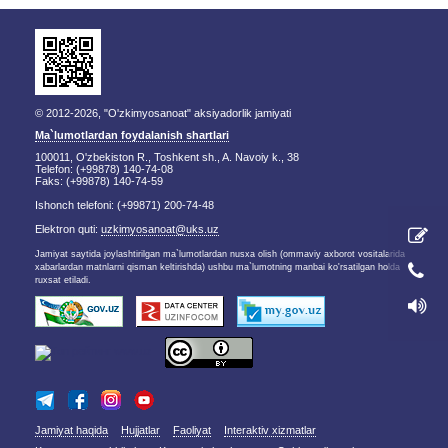
© 2012-2026, "O'zkimyosanoat" aksiyadorlik jamiyati
Ma`lumotlardan foydalanish shartlari
100011, O'zbekiston R., Toshkent sh., A. Navoiy k., 38
Telefon: (+99878) 140-74-08
Faks: (+99878) 140-74-59
Ishonch telefoni: (+99871) 200-74-48
Elektron quti:
uzkimyosanoat@uks.uz
Jamiyat saytida joylashtirilgan ma`lumotlardan nusxa olish (ommaviy axborot vositalarida
xabarlardan matnlarni qisman keltirishda) ushbu ma`lumotning manbai ko'rsatilgan holda
ruxsat etiladi.
Jamiyat haqida
Hujjatlar
Faoliyat
Interaktiv xizmatlar