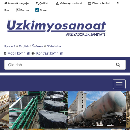
Асосий саҳифа
Qidirish
Veb-sayt xaritasi
Obuna bo'lish
Rss
Forum
Forum
Русский
//
English
//
Ўзбекча
//
O'zbekcha
Mobil ko'rinish
Kontrast ko'rinish
Toggle
naviga