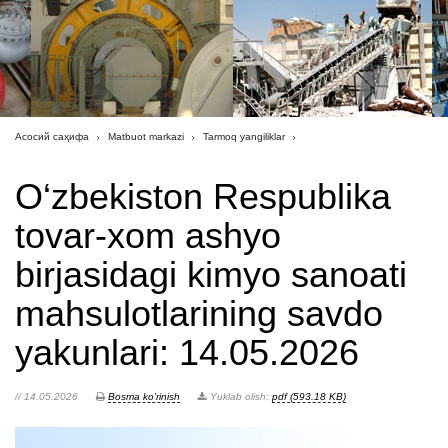
Асосий саҳифа
Matbuot markazi
Tarmoq yangiliklar
O‘zbekiston Respublika
tovar-xom ashyo
birjasidagi kimyo sanoati
mahsulotlarining savdo
yakunlari: 14.05.2026
// 14.05.2026
Bosma ko'rinish
Yuklab olish:
pdf (593.18 KB)