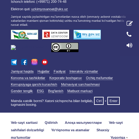
Ishonch telefoni: (+99871) 200-74-48
Elektron quti:
uzkimyosanoat@uks.uz
Jamiyat saytida joylashtirilgan ma`lumotlardan nusxa olish (ommaviy axborot vositalarida
xabarlardan matnlarni qisman keltirishda) ushbu ma`lumotning manbai ko'rsatilgan holda
ruxsat etiladi.
Jamiyat haqida
Hujjatlar
Faoliyat
Interaktiv xizmatlar
Korxona va tashkilotlar
Korporativ boshqaruv
Ochiq ma'lumotlar
Korrupsiyaga qarshi kurashish
Ma'naviyat sarchashmasi
Gender tenglik
ESG
Bog‘lanish
Matbuot markazi
Matnda xatolik bormi? Xatoni sichqoncha bilan belgilab,
Ctrl
+
Enter
tugmasini bosing.
Veb-sayt xaritasi
Qidirish
Алоқа маълумотлари
Veb-sayt
sahifalari dolzarbligi
Yo‘riqnoma va atamalar
Shaxsiy
maʼlumotlar
Yuqoriga