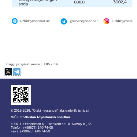
So'nggi yangilash sanasi: 01.05.2026
© 2012-2026, "O'zkimyosanoat" aksiyadorlik jamiyati
Ma`lumotlardan foydalanish shartlari
100011, O'zbekiston R., Toshkent sh., A. Navoiy k., 38
Telefon: (+99878) 140-74-08
Faks: (+99878) 140-74-59