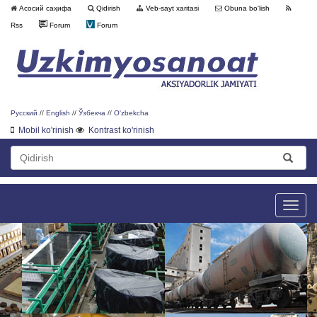
Асосий саҳифа
Qidirish
Veb-sayt xaritasi
Obuna bo'lish
Rss
Forum
Forum
Русский
//
English
//
Ўзбекча
//
O'zbekcha
Mobil ko'rinish
Kontrast ko'rinish
Toggle
naviga