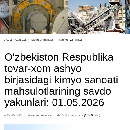
Асосий саҳифа
Matbuot markazi
Tarmoq yangiliklar
O‘zbekiston Respublika
tovar-xom ashyo
birjasidagi kimyo sanoati
mahsulotlarining savdo
yakunlari: 01.05.2026
// 01.05.2026
Bosma ko'rinish
Yuklab olish:
pdf (599.35 KB)