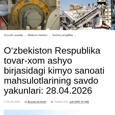
Асосий саҳифа
Matbuot markazi
Tarmoq yangiliklar
O‘zbekiston Respublika
tovar-xom ashyo
birjasidagi kimyo sanoati
mahsulotlarining savdo
yakunlari: 28.04.2026
// 28.04.2026
Bosma ko'rinish
Yuklab olish:
pdf (596.33 KB)