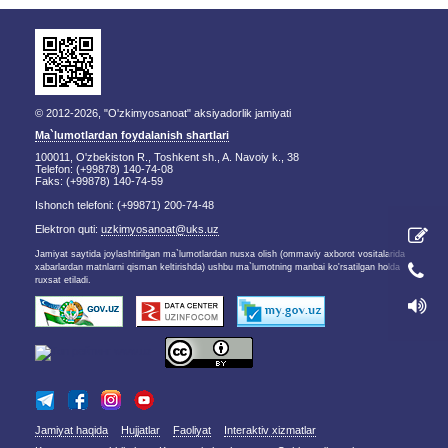
© 2012-2026, "O'zkimyosanoat" aksiyadorlik jamiyati
Ma`lumotlardan foydalanish shartlari
100011, O'zbekiston R., Toshkent sh., A. Navoiy k., 38
Telefon: (+99878) 140-74-08
Faks: (+99878) 140-74-59
Ishonch telefoni: (+99871) 200-74-48
Elektron quti:
uzkimyosanoat@uks.uz
Jamiyat saytida joylashtirilgan ma`lumotlardan nusxa olish (ommaviy axborot vositalarida
xabarlardan matnlarni qisman keltirishda) ushbu ma`lumotning manbai ko'rsatilgan holda
ruxsat etiladi.
Jamiyat haqida
Hujjatlar
Faoliyat
Interaktiv xizmatlar