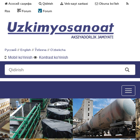
Асосий саҳифа
Qidirish
Veb-sayt xaritasi
Obuna bo'lish
Rss
Forum
Forum
Русский
//
English
//
Ўзбекча
//
O'zbekcha
Mobil ko'rinish
Kontrast ko'rinish
Toggle
naviga