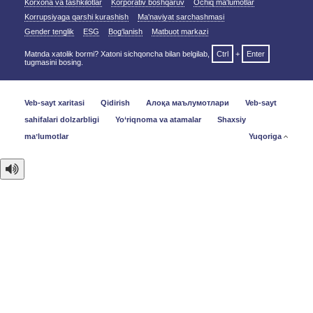
Korxona va tashkilotlar
Korporativ boshqaruv
Ochiq ma'lumotlar
Korrupsiyaga qarshi kurashish
Ma'naviyat sarchashmasi
Gender tenglik
ESG
Bog‘lanish
Matbuot markazi
Matnda xatolik bormi? Xatoni sichqoncha bilan belgilab,
Ctrl
+
Enter
tugmasini bosing.
Veb-sayt xaritasi
Qidirish
Алоқа маълумотлари
Veb-sayt
sahifalari dolzarbligi
Yo‘riqnoma va atamalar
Shaxsiy
maʼlumotlar
Yuqoriga