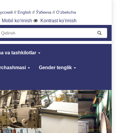
усский
//
English
//
Ўзбекча
//
O'zbekcha
Mobil ko'rinish
Kontrast ko'rinish
a va tashkilotlar
archashmasi
Gender tenglik