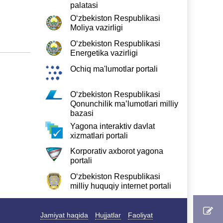
palatasi
O‘zbekiston Respublikasi
Moliya vazirligi
O‘zbekiston Respublikasi
Energetika vazirligi
Ochiq ma'lumotlar portali
O‘zbekiston Respublikasi
Qonunchilik ma’lumotlari milliy
bazasi
Yagona interaktiv davlat
xizmatlari portali
Korporativ axborot yagona
portali
O‘zbekiston Respublikasi
milliy huquqiy internet portali
Jamiyat haqida
Hujjatlar
Faoliyat