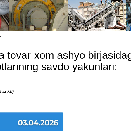
r
a tovar-xom ashyo birjasidag
larining savdo yakunlari:
2.32 KB)