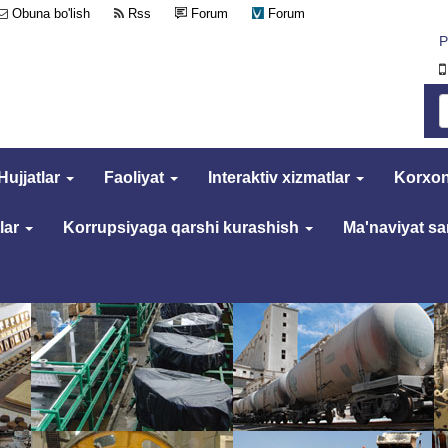
Obuna bo'lish
Rss
Forum
Forum
Р
Hujjatlar
Faoliyat
Interaktiv xizmatlar
Korxon
lar
Korrupsiyaga qarshi kurashish
Ma'naviyat s