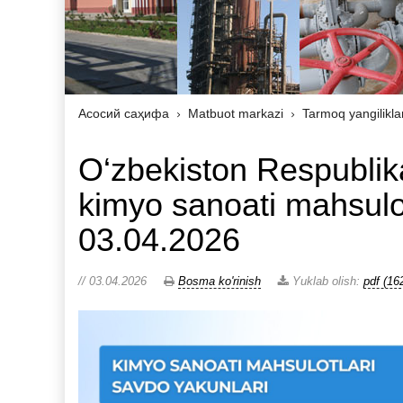
Асосий саҳифа
Matbuot markazi
Tarmoq yangilikla
O‘zbekiston Respublik
kimyo sanoati mahsulot
03.04.2026
// 03.04.2026
Bosma ko'rinish
Yuklab olish:
pdf (16