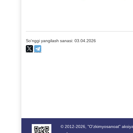
So'nggi yangilash sanasi: 03.04.2026
© 2012-2026, "O'zkimyosanoat" aksiyad