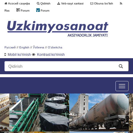
Асосий саҳифа
Qidirish
Veb-sayt xaritasi
Obuna bo'lish
Rss
Forum
Forum
Русский
//
English
//
Ўзбекча
//
O'zbekcha
Mobil ko'rinish
Kontrast ko'rinish
Toggle
naviga