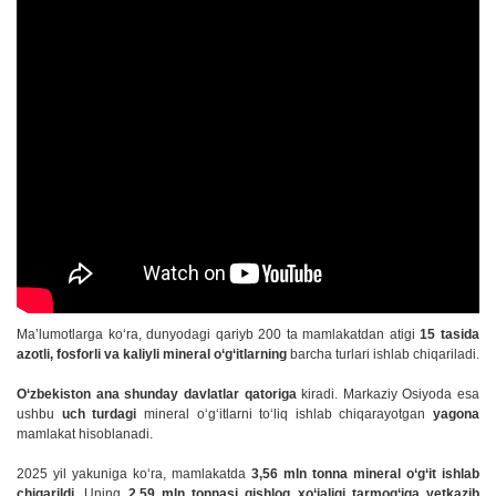
Ma’lumotlarga ko‘ra, dunyodagi qariyb 200 ta mamlakatdan atigi
15 tasida
azotli, fosforli va kaliyli mineral o‘g‘itlarning
barcha turlari ishlab chiqariladi.
O‘zbekiston ana shunday davlatlar qatoriga
kiradi. Markaziy Osiyoda esa
ushbu
uch turdagi
mineral o‘g‘itlarni to‘liq ishlab chiqarayotgan
yagona
mamlakat hisoblanadi.
2025 yil yakuniga ko‘ra, mamlakatda
3,56 mln tonna mineral o‘g‘it ishlab
chiqarildi
. Uning
2,59 mln tonnasi qishloq xo‘jaligi tarmog‘iga yetkazib