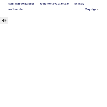
sahifalari dolzarbligi
Yo‘riqnoma va atamalar
Shaxsiy
maʼlumotlar
Yuqoriga