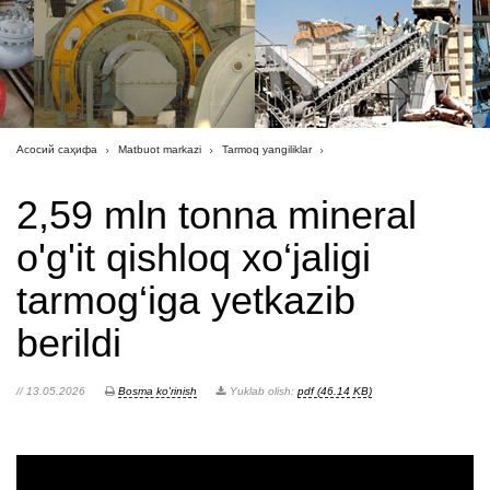
Асосий саҳифа
Matbuot markazi
Tarmoq yangiliklar
2,59 mln tonna mineral
o'g'it qishloq xo‘jaligi
tarmog‘iga yetkazib
berildi
// 13.05.2026
Bosma ko'rinish
Yuklab olish:
pdf (46.14 KB)