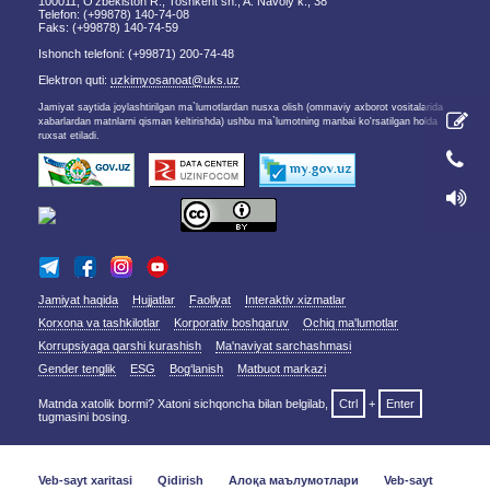
100011, O'zbekiston R., Toshkent sh., A. Navoiy k., 38
Telefon: (+99878) 140-74-08
Faks: (+99878) 140-74-59
Ishonch telefoni: (+99871) 200-74-48
Elektron quti:
uzkimyosanoat@uks.uz
Jamiyat saytida joylashtirilgan ma`lumotlardan nusxa olish (ommaviy axborot vositalarida
xabarlardan matnlarni qisman keltirishda) ushbu ma`lumotning manbai ko'rsatilgan holda
ruxsat etiladi.
Jamiyat haqida
Hujjatlar
Faoliyat
Interaktiv xizmatlar
Korxona va tashkilotlar
Korporativ boshqaruv
Ochiq ma'lumotlar
Korrupsiyaga qarshi kurashish
Ma'naviyat sarchashmasi
Gender tenglik
ESG
Bog‘lanish
Matbuot markazi
Matnda xatolik bormi? Xatoni sichqoncha bilan belgilab,
Ctrl
+
Enter
tugmasini bosing.
Veb-sayt xaritasi
Qidirish
Алоқа маълумотлари
Veb-sayt