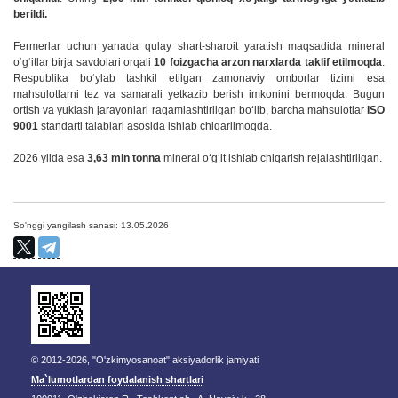
berildi.
Fermerlar uchun yanada qulay shart-sharoit yaratish maqsadida mineral
o‘g‘itlar birja savdolari orqali
10 foizgacha arzon narxlarda taklif etilmoqda
.
Respublika bo‘ylab tashkil etilgan zamonaviy omborlar tizimi esa
mahsulotlarni tez va samarali yetkazib berish imkonini bermoqda. Bugun
ortish va yuklash jarayonlari raqamlashtirilgan bo‘lib, barcha mahsulotlar
ISO
9001
standarti talablari asosida ishlab chiqarilmoqda.
2026 yilda esa
3,63 mln tonna
mineral o‘g‘it ishlab chiqarish rejalashtirilgan.
So'nggi yangilash sanasi: 13.05.2026
© 2012-2026, "O'zkimyosanoat" aksiyadorlik jamiyati
Ma`lumotlardan foydalanish shartlari