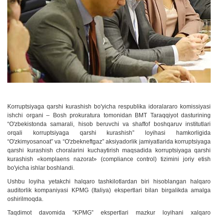
Korruptsiyaga qarshi kurashish bo'yicha respublika idoralararo komissiyasi
ishchi organi – Bosh prokuratura tomonidan BMT Taraqqiyot dasturining
“O'zbekistonda samarali, hisob beruvchi va shaffof boshqaruv institutlari
orqali korruptsiyaga qarshi kurashish” loyihasi hamkorligida
“O'zkimyosanoat” va “O'zbekneftgaz” aksiyadorlik jamiyatlarida korruptsiyaga
qarshi kurashish choralarini kuchaytirish maqsadida korruptsiyaga qarshi
kurashish «komplaens nazorat» (compliance control) tizimini joriy etish
bo'yicha ishlar boshlandi.
Ushbu loyiha yetakchi halqaro tashkilotlardan biri hisoblangan halqaro
auditorlik kompaniyasi KPMG (Italiya) ekspertlari bilan birgalikda amalga
oshirilmoqda.
Taqdimot davomida “KPMG” ekspertlari mazkur loyihani xalqaro