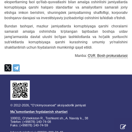
ekspertlarning faol qo'llab-quvvatlashi bilan amalga oshirilishi jamiyatlarda
korruptsiyaga qarshi halqaro standartlar va amaliyotlarni samarali joriy
etishga imkon berishini, shuningdek jamiyatlarning shaffofligi, korporativ
boshqaruv darajasi va investitsiyaviy jozibadorligi oshishini ta'kidlab o'tishdi.
Bundan tashqari, mazkur jamiyatlarda korruptsiyaga qarshi choralarni
samarali amalga oshirishda to'plangan tajribadan boshqa ustav
jamg'armasida davlat ulushi bo'lgan tashkilotlarda va ho'jalik yurituvchi
sub'ektlarda korruptsiyaga qarshi kurashning umumiy yo'nalishini
shakllantirish uchun foydalanish mumkinligi qayd etildi.
Manba:
O'zR. Bosh prokuraturasi
© 2012-2026, "O'zkimyosanoat" aksiyadorlik jamiyati
Ma`lumotlardan foydalanish shartlari
100011, O'zbekiston R., Toshkent sh., A. Navoiy k., 38
Telefon: (+99878) 140-74-08
Faks: (+99878) 140-74-59