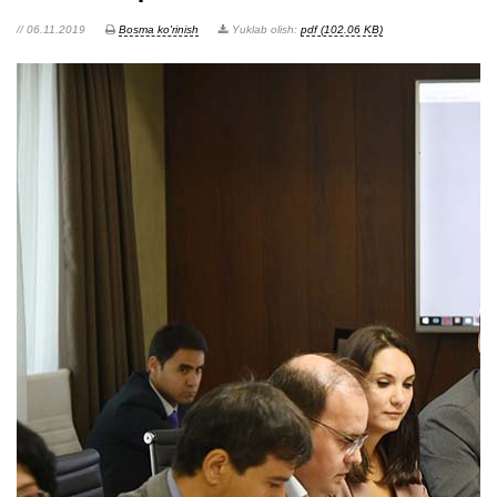
// 06.11.2019
Bosma ko'rinish
Yuklab olish:
pdf (102.06 KB)