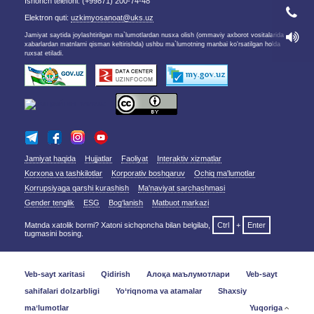
Ishonch telefoni: (+99871) 200-74-48
Elektron quti:
uzkimyosanoat@uks.uz
Jamiyat saytida joylashtirilgan ma`lumotlardan nusxa olish (ommaviy axborot vositalarida
xabarlardan matnlarni qisman keltirishda) ushbu ma`lumotning manbai ko'rsatilgan holda
ruxsat etiladi.
Jamiyat haqida
Hujjatlar
Faoliyat
Interaktiv xizmatlar
Korxona va tashkilotlar
Korporativ boshqaruv
Ochiq ma'lumotlar
Korrupsiyaga qarshi kurashish
Ma'naviyat sarchashmasi
Gender tenglik
ESG
Bog‘lanish
Matbuot markazi
Matnda xatolik bormi? Xatoni sichqoncha bilan belgilab,
Ctrl
+
Enter
tugmasini bosing.
Veb-sayt xaritasi
Qidirish
Алоқа маълумотлари
Veb-sayt
sahifalari dolzarbligi
Yo‘riqnoma va atamalar
Shaxsiy
maʼlumotlar
Yuqoriga