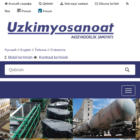
Асосий саҳифа
Qidirish
Veb-sayt xaritasi
Obuna bo'lish
Rss
Forum
Forum
Русский
//
English
//
Ўзбекча
//
O'zbekcha
Mobil ko'rinish
Kontrast ko'rinish
Toggle
naviga