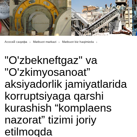
Асосий саҳифа
Matbuot markazi
Matbuot biz haqimizda
"O'zbekneftgaz" va
"O'zkimyosanoat”
aksiyadorlik jamiyatlarida
korruptsiyaga qarshi
kurashish “komplaens
nazorat” tizimi joriy
etilmoqda