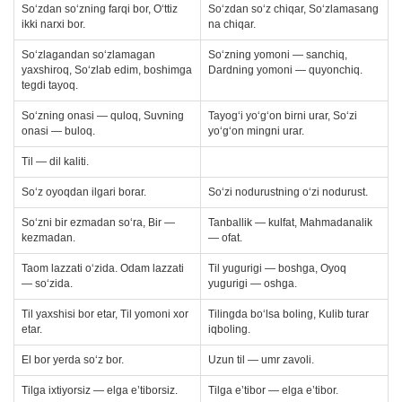
So‘zdan so‘zning farqi bor, O‘ttiz
So‘zdan so‘z chiqar, So‘zlamasang
ikki narxi bor.
na chiqar.
So‘zlagandan so‘zlamagan
So‘zning yomoni — sanchiq,
yaxshiroq, So‘zlab edim, boshimga
Dardning yomoni — quyonchiq.
tegdi tayoq.
So‘zning onasi — quloq, Suvning
Tayog‘i yo‘g‘on birni urar, So‘zi
onasi — buloq.
yo‘g‘on mingni urar.
Til — dil kaliti.
So‘z oyoqdan ilgari borar.
So‘zi nodurustning o‘zi nodurust.
So‘zni bir ezmadan so‘ra, Bir —
Tanballik — kulfat, Mahmadanalik
kezmadan.
— ofat.
Taom lazzati o‘zida. Odam lazzati
Til yugurigi — boshga, Oyoq
— so‘zida.
yugurigi — oshga.
Til yaxshisi bor etar, Til yomoni xor
Tilingda bo‘lsa boling, Kulib turar
etar.
iqboling.
El bor yerda so‘z bor.
Uzun til — umr zavoli.
Tilga ixtiyorsiz — elga e’tiborsiz.
Tilga e’tibor — elga e’tibor.