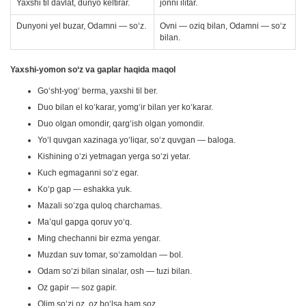
Yaxshi til davlat, dunyo keltirar.
jonni ilitar.
Dunyoni yel buzar, Odamni — so‘z.
Ovni — oziq bilan, Odamni — so‘z
bilan.
Yaxshi-yomon so‘z va gaplar haqida maqol
Go‘sht-yog‘ berma, yaxshi til ber.
Duo bilan el ko‘karar, yomg‘ir bilan yer ko‘karar.
Duo olgan omondir, qarg‘ish olgan yomondir.
Yo‘l quvgan xazinaga yo‘liqar, so‘z quvgan — baloga.
Kishining o‘zi yetmagan yerga so‘zi yetar.
Kuch egmaganni so‘z egar.
Ko‘p gap — eshakka yuk.
Mazali so‘zga quloq charchamas.
Ma’qul gapga qoruv yo‘q.
Ming chechanni bir ezma yengar.
Muzdan suv tomar, so‘zamoldan — bol.
Odam so‘zi bilan sinalar, osh — tuzi bilan.
Oz gapir — soz gapir.
Olim so‘zi oz, oz bo‘lsa ham soz.