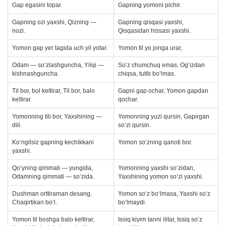
Gap egasini topar.
Gapning yomoni pichir.
Gapning ozi yaxshi, Qizning —
Gapning qisqasi yaxshi,
nozi.
Qisqasidan hissasi yaxshi.
Yomon gap yer tagida uch yil yotar.
Yomon til yo jonga urar,
Odam — so‘zlashguncha, Yilqi —
So‘z chumchuq emas, Og‘izdan
kishnashguncha.
chiqsa, tutib bo‘lmas.
Til bor, bol keltirar, Til bor, balo
Gapni gap ochar, Yomon gapdan
keltirar.
qochar.
Yomonning tili bor, Yaxshining —
Yomonning yuzi qursin, Gapirgan
dili.
so‘zi qursin.
Ko‘ngilsiz gapning kechikkani
Yomon so‘zning qanoti bor.
yaxshi.
Qo‘yning qimmati — yungida,
Yomonning yaxshi so‘zidan,
Odamning qimmati — so‘zida.
Yaxshining yomon so‘zi yaxshi.
Dushman orttiraman desang,
Yomon so‘z bo‘lmasa, Yaxshi so‘z
Chaqirtikan bo‘l.
bo‘lmaydi.
Yomon til boshga balo keltirar,
Issiq kiyim tanni ilitar, Issiq so‘z