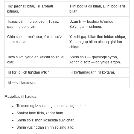
Tig‘ jarohati bitar, Til jarohati
Tilni bog‘la dil bilan, Dilni bog‘la til
bitmas.
bilan.
Tuzsiz oshning epi oson, Tuzsiz
Uzun til — boshga to‘qmoq,
gapning epi qiyin.
Bo‘yinga — sirtmoq.
Chin so‘z — mo‘tabar, Yaxshi so‘z
Yaxshi gap bilan ilon inidan chiqar,
— muxtasar.
Yomon gap bilan pichoq qinidan
chiqar.
Toza suvni yer olar, Yaxshi so‘zni el
Shirin so‘z — qaymoqli ayron,
olar.
Achchiq so‘z — bo‘yniga arqon.
Til tig‘i qilich tig‘idan o‘tkir.
Fil ko‘tarmaganni til ko‘tarar.
Til — dil tarjimoni.
Maqollar: til haqida
To‘qson og‘iz so‘zning to‘qsonta tuguni bor.
Shakar ham tilda, zahar ham.
Shirin so‘z shoh kosasida suv ichar.
Shirin yuzingdan shirin so‘zing a’lo.