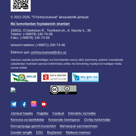
© 2012-2026, "O'zkimyosanoat" aksiyadorlik jamiyati
Ma`lumotlardan foydalanish shartlari
100011, O'zbekiston R., Toshkent sh., A. Navoiy k., 38
Telefon: (+99878) 140-74-08
Faks: (+99878) 140-74-59
Ishonch telefoni: (+99871) 200-74-48
Elektron quti:
uzkimyosanoat@uks.uz
Jamiyat saytida joylashtirilgan ma`lumotlardan nusxa olish (ommaviy axborot vositalarida
xabarlardan matnlarni qisman keltirishda) ushbu ma`lumotning manbai ko'rsatilgan holda
ruxsat etiladi.
Jamiyat haqida
Hujjatlar
Faoliyat
Interaktiv xizmatlar
Korxona va tashkilotlar
Korporativ boshqaruv
Ochiq ma'lumotlar
Korrupsiyaga qarshi kurashish
Ma'naviyat sarchashmasi
Gender tenglik
ESG
Bog‘lanish
Matbuot markazi