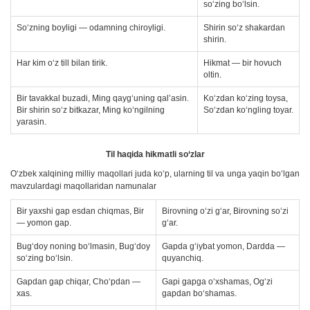
so‘zing bo‘lsin.
So‘zning boyligi — odamning chiroyligi.
Shirin so‘z shakardan
shirin.
Har kim o‘z till bilan tirik.
Hikmat — bir hovuch
oltin.
Bir tavakkal buzadi, Ming qayg‘uning qal’asin.
Ko‘zdan ko‘zing toysa,
Bir shirin so‘z bitkazar, Ming ko‘ngilning
So‘zdan ko‘ngling toyar.
yarasin.
Til haqida hikmatli so‘zlar
O‘zbek xalqining milliy maqollari juda ko‘p, ularning til va unga yaqin bo‘lgan
mavzulardagi maqollaridan namunalar
Bir yaxshi gap esdan chiqmas, Bir
Birovning o‘zi g‘ar, Birovning so‘zi
— yomon gap.
g‘ar.
Bug‘doy noning bo‘lmasin, Bug‘doy
Gapda g‘iybat yomon, Dardda —
so‘zing bo‘lsin.
quyanchiq.
Gapdan gap chiqar, Cho‘pdan —
Gapi gapga o‘xshamas, Og‘zi
xas.
gapdan bo‘shamas.