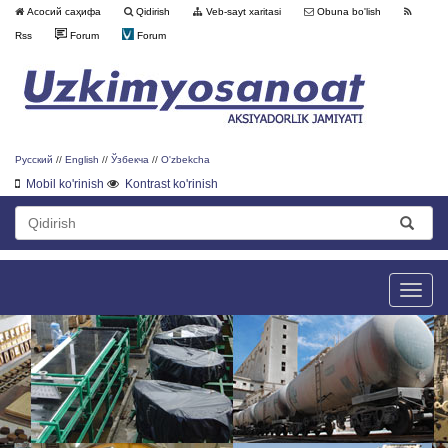
Асосий саҳифа
Qidirish
Veb-sayt xaritasi
Obuna bo'lish
Rss
Forum
Forum
Русский
//
English
//
Ўзбекча
//
O'zbekcha
Mobil ko'rinish
Kontrast ko'rinish
Toggle
naviga