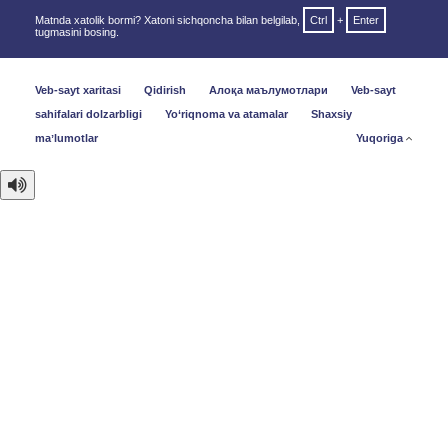
Matnda xatolik bormi? Xatoni sichqoncha bilan belgilab,
Ctrl
+
Enter
tugmasini bosing.
Veb-sayt xaritasi
Qidirish
Алоқа маълумотлари
Veb-sayt
sahifalari dolzarbligi
Yo‘riqnoma va atamalar
Shaxsiy
maʼlumotlar
Yuqoriga