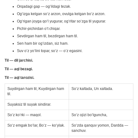
Orqadagi gap — og‘ildagi tezak.
Og‘izga kelgan so‘z arzon, ovulga kelgan bo‘z arzon.
Og‘rigan joyga qo‘l yugurar, og‘ritar so‘zga til yugurar.
Pichir-pichirdan o‘t chiqar.
Sevdirgan ham til, bezdirgan ham til.
Sen ham bir og‘izdan, siz ham.
Suv o‘z yo‘lini topar, so‘z — o‘z egasini.
Til — dil jarchisi.
Til — aql bezagi.
Til — aql tarozisi.
Suydirgan ham til, Kuydirgan ham
So‘z kaltada, Un xaltada.
til.
Suyaksiz til suyak sindirar.
So‘z ko‘rki — maqol.
So‘z ojizi bo‘lguncha,
So‘z emgak bo‘lar, Bo‘z — ko‘ylak.
So‘zda qanquv yomon, Dardda —
sanchuv.