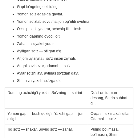
Gapi to‘ngning o‘zi to‘ng.
Yomon so‘z egasiga qaytar.
Yomon so‘zlab sovutma, jon og‘ritib ovutma.
Ochiq til osh yedirar, achchiq til — tosh.
Yomon gapning oyog‘i olti.
Zahar til suyakni yorar.
Aytilgan so‘z — otilgan o‘q.
Anjom uy ziynati, so‘z inson ziynati.
Ariqni suv bezar, odamni — so‘z.
Aytar so‘zni ayt, aytmas so‘zdan qayt.
Shirin va yaxshi so‘zga oid
Donning achchig‘i yaxshi, So‘zning — shirini.
Do‘st orttiraman
desang, Shirin suhbat
qil.
Yomon gap — bosh qozig‘i, Yaxshi gap — jon
Ovqatni tuz mazali qilar,
ozig‘i.
Odamni — so‘z.
Iliq so‘z — shakar, Sovuq so‘z — zahar.
Puling bo‘lmasa,
bo‘lmasin, Shirin