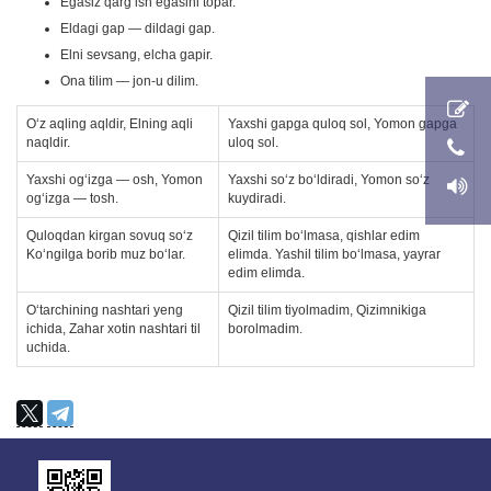
Egasiz qarg‘ish egasini topar.
Eldagi gap — dildagi gap.
Elni sevsang, elcha gapir.
Ona tilim — jon-u dilim.
O‘z aqling aqldir, Elning aqli
Yaxshi gapga quloq sol, Yomon gapga
naqldir.
uloq sol.
Yaxshi og‘izga — osh, Yomon
Yaxshi so‘z bo‘ldiradi, Yomon so‘z
og‘izga — tosh.
kuydiradi.
Quloqdan kirgan sovuq so‘z
Qizil tilim bo‘lmasa, qishlar edim
Ko‘ngilga borib muz bo‘lar.
elimda. Yashil tilim bo‘lmasa, yayrar
edim elimda.
O‘tarchining nashtari yeng
Qizil tilim tiyolmadim, Qizimnikiga
ichida, Zahar xotin nashtari til
borolmadim.
uchida.