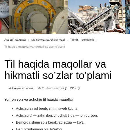
Асосий саҳифа
Ma'naviyat sarchashmasi
Tilimiz – boyligimiz
Til haqida maqollar va hikmatli so’zlar to’plami
Til haqida maqollar va
hikmatli so’zlar to’plami
Bosma ko'rinish
Yuklab olish:
pdf (55.22 KB)
Yomon so‘z va achchiq til haqida maqollar
Achchiq savol berib, shirin javob kutma.
Achchiq til — zahri ilon, chuchuk tilga — jon qurbon.
Bemorga shirin so‘z kerak, aqlsizga — ko‘z.
Gapi to‘mtoqning o‘zi to‘mtoq.