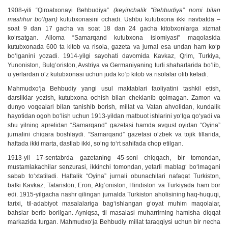
1908-yili “Qiroatxonayi Behbudiya”
(keyinchalik “Behbudiya” nomi bilan
mashhur bo‘lgan)
kutubxonasini ochadi. Ushbu kutubxona ikki navbatda –
soat 9 dan 17 gacha va soat 18 dan 24 gacha kitobxonlarga xizmat
ko‘rsatgan. Alloma “Samarqand kutubxona islomiyasi” maqolasida
kutubxonada 600 ta kitob va risola, gazeta va jurnal esa undan ham ko‘p
bo‘lganini yozadi. 1914-yilgi sayohati davomida Kavkaz, Qrim, Turkiya,
Yunoniston, Bulg‘oriston, Avstriya va Germaniyaning turli shaharlarida bo‘lib,
u yerlardan o‘z kutubxonasi uchun juda ko‘p kitob va risolalar olib keladi.
Mahmudxo‘ja Behbudiy yangi usul maktablari faoliyatini tashkil etish,
darsliklar yozish, kutubxona ochish bilan cheklanib qolmagan. Zamon va
dunyo voqealari bilan tanishib borish, millat va Vatan ahvolidan, kundalik
hayotidan ogoh bo‘lish uchun 1913-yildan matbuot ishlarini yo‘lga qo‘yadi va
shu yilning aprelidan “Samarqand” gazetasi hamda avgust oyidan “Oyina”
jurnalini chiqara boshlaydi. “Samarqand” gazetasi o‘zbek va tojik tillarida,
haftada ikki marta, dastlab ikki, so‘ng to‘rt sahifada chop etilgan.
1913-yil 17-sentabrda gazetaning 45-soni chiqqach, bir tomondan,
mustamlakachilar senzurasi, ikkinchi tomondan, yetarli mablag‘ bo‘lmagani
sabab to‘xtatiladi. Haftalik “Oyina” jurnali obunachilari nafaqat Turkiston,
balki Kavkaz, Tatariston, Eron, Afg‘oniston, Hindiston va Turkiyada ham bor
edi. 1915-yilgacha nashr qilingan jurnalda Turkiston aholisining haq-huquqi,
tarixi, til-adabiyot masalalariga bag‘ishlangan g‘oyat muhim maqolalar,
bahslar berib borilgan. Ayniqsa, til masalasi muharrirning hamisha diqqat
markazida turgan. Mahmudxo‘ja Behbudiy millat taraqqiysi uchun bir necha