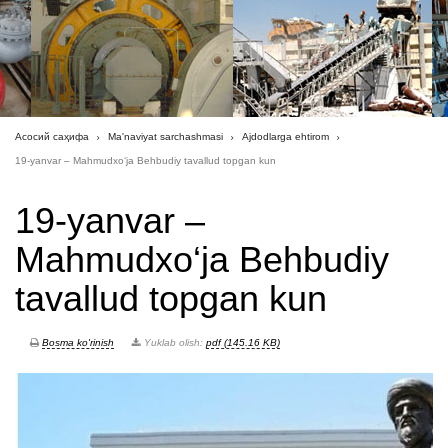
Асосий саҳифа
Ma'naviyat sarchashmasi
Ajdodlarga ehtirom
19-yanvar – Mahmudxo‘ja Behbudiy tavallud topgan kun
19-yanvar –
Mahmudxo‘ja Behbudiy
tavallud topgan kun
Bosma ko'rinish
Yuklab olish:
pdf (145.16 KB)