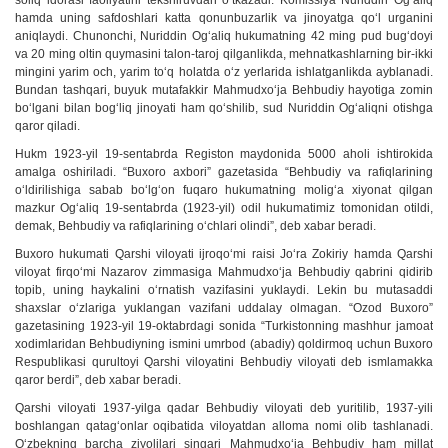
soliq idorasi faoliyatini tekshiruvdan o‘tkazadi. Komissiya Nuriddin Og‘aliq
hamda uning safdoshlari katta qonunbuzarlik va jinoyatga qo‘l urganini
aniqlaydi. Chunonchi, Nuriddin Og‘aliq hukumatning 42 ming pud bug‘doyi
va 20 ming oltin quymasini talon-taroj qilganlikda, mehnatkashlarning bir-ikki
mingini yarim och, yarim to‘q holatda o‘z yerlarida ishlatganlikda ayblanadi.
Bundan tashqari, buyuk mutafakkir Mahmudxo‘ja Behbudiy hayotiga zomin
bo‘lgani bilan bog‘liq jinoyati ham qo‘shilib, sud Nuriddin Og‘aliqni otishga
qaror qiladi.
Hukm 1923-yil 19-sentabrda Registon maydonida 5000 aholi ishtirokida
amalga oshiriladi. “Buxoro axbori” gazetasida “Behbudiy va rafiqlarining
o‘ldirilishiga sabab bo‘lg‘on fuqaro hukumatning molig‘a xiyonat qilgan
mazkur Og‘aliq 19-sentabrda (1923-yil) odil hukumatimiz tomonidan otildi,
demak, Behbudiy va rafiqlarining o‘chlari olindi”, deb xabar beradi.
Buxoro hukumati Qarshi viloyati ijroqo‘mi raisi Jo‘ra Zokiriy hamda Qarshi
viloyat firqo‘mi Nazarov zimmasiga Mahmudxo‘ja Behbudiy qabrini qidirib
topib, uning haykalini o‘rnatish vazifasini yuklaydi. Lekin bu mutasaddi
shaxslar o‘zlariga yuklangan vazifani uddalay olmagan. “Ozod Buxoro”
gazetasining 1923-yil 19-oktabrdagi sonida “Turkistonning mashhur jamoat
xodimlaridan Behbudiyning ismini umrbod (abadiy) qoldirmoq uchun Buxoro
Respublikasi qurultoyi Qarshi viloyatini Behbudiy viloyati deb ismlamakka
qaror berdi”, deb xabar beradi.
Qarshi viloyati 1937-yilga qadar Behbudiy viloyati deb yuritilib, 1937-yili
boshlangan qatag‘onlar oqibatida viloyatdan alloma nomi olib tashlanadi.
O‘zbekning barcha ziyolilari singari Mahmudxo‘ja Behbudiy ham millat