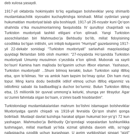
deb xulosa yasaydi.
1917-yil oktabrda hokimiyatni to‘liq egallagan bolsheviklar yeng shimarib
mustamlakachilik siyosatini kuchaytirishga kirishadi. Millat oydinlari yangi
hukumatdan muxtoriyat talab qila boshlaydi. 1917-yil 26-noyabr kuni Qo‘qon
shahrida o‘lka musulmonlarining favqulodda IV qurultoyi chaqiriladi va
Turkiston muxtoriyati tashkil etilgani e’lon qilinadi. Yangi Turkiston
asoschilaridan biri Mahmudxo‘ja Behbudiy bo‘lib, millat fidoyisining
ozodlikka bo‘lgan intilishi, uni intiqib kutganini “Hurriyat” gazetasining 1917-
yil 22-dekabr sonidagi “Turkiston muxtoriyati” sarlavhali maqolasidagi
quyidagi fikrlaridan bilib olish mumkin: “27-noyabrda Ho‘qandda Turkiston
muxtoriyati Umumiy musulmon s’yezdida e’lon qilindi. Muborak va xayrli
bo‘lsun! Kamina ham majlisda bo‘lganim uchun iftixor etaman. Yashasun,
Turkiston muxtoriyati! ...Shuni bilmoq kerakki, butun Turkiston xalqi ittifoq
etsa, qon to‘kilmas. Yer va amlok ham taqsim bo‘lmay qolur. Din ham rivoj
topur. Ming karra dodu bedodlik ixtilof etmoq uchun ittifoq etganmiz va
ixtilofimiz sababi ila badbaxtliqg‘a duchor bo‘lurmiz. Butun Turkiston ittifoq
etsa, 15 millionlik bir quvvat ummong‘a kelurki, shunga yer titraydur. Agar
so‘zumni fahmlata olgan bo‘lsam, o‘zimni baxtli hisoblardim”.
Turkistondagi mustamlakalaridan mahrum bo‘lishni istamagan bolsheviklar
Muxtoriyatga qarshi chiqadi va 1918-yil fevralda Qo‘qon shahri qonga
botiriladi. Mustaqil davlat tuzishga harakat qilgan hukumat bor-yo‘g‘i 72 kun
yashagan. Mahmudxo‘ja Behbudiy Qo‘qondagi voqealardan tushkunlikka
tushmagan, millat manfaati yo‘lida xizmat qilishda davom etib, so‘nggi
nafasigacha ozodlik uchun kurashgan. U ayrim yurtdoshlari singari “qizil”