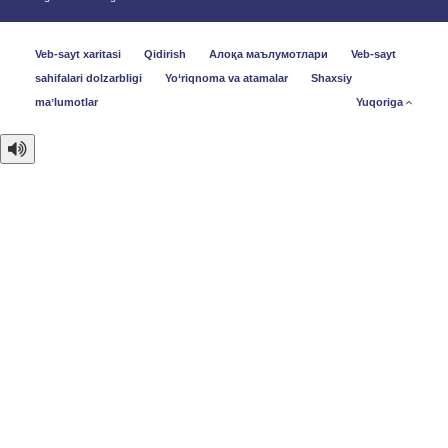
Veb-sayt xaritasi
Qidirish
Алоқа маълумотлари
Veb-sayt
sahifalari dolzarbligi
Yo‘riqnoma va atamalar
Shaxsiy
maʼlumotlar
Yuqoriga