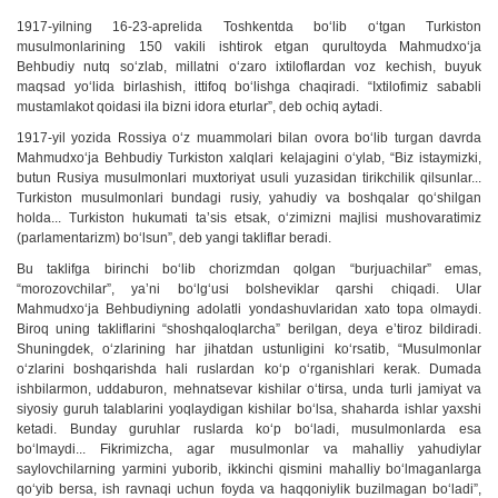
1917-yilning 16-23-aprelida Toshkentda bo‘lib o‘tgan Turkiston
musulmonlarining 150 vakili ishtirok etgan qurultoyda Mahmudxo‘ja
Behbudiy nutq so‘zlab, millatni o‘zaro ixtiloflardan voz kechish, buyuk
maqsad yo‘lida birlashish, ittifoq bo‘lishga chaqiradi. “Ixtilofimiz sababli
mustamlakot qoidasi ila bizni idora eturlar”, deb ochiq aytadi.
1917-yil yozida Rossiya o‘z muammolari bilan ovora bo‘lib turgan davrda
Mahmudxo‘ja Behbudiy Turkiston xalqlari kelajagini o‘ylab, “Biz istaymizki,
butun Rusiya musulmonlari muxtoriyat usuli yuzasidan tirikchilik qilsunlar...
Turkiston musulmonlari bundagi rusiy, yahudiy va boshqalar qo‘shilgan
holda... Turkiston hukumati ta’sis etsak, o‘zimizni majlisi mushovaratimiz
(parlamentarizm) bo‘lsun”, deb yangi takliflar beradi.
Bu taklifga birinchi bo‘lib chorizmdan qolgan “burjuachilar” emas,
“morozovchilar”, ya’ni bo‘lg‘usi bolsheviklar qarshi chiqadi. Ular
Mahmudxo‘ja Behbudiyning adolatli yondashuvlaridan xato topa olmaydi.
Biroq uning takliflarini “shoshqaloqlarcha” berilgan, deya e’tiroz bildiradi.
Shuningdek, o‘zlarining har jihatdan ustunligini ko‘rsatib, “Musulmonlar
o‘zlarini boshqarishda hali ruslardan ko‘p o‘rganishlari kerak. Dumada
ishbilarmon, uddaburon, mehnatsevar kishilar o‘tirsa, unda turli jamiyat va
siyosiy guruh talablarini yoqlaydigan kishilar bo‘lsa, shaharda ishlar yaxshi
ketadi. Bunday guruhlar ruslarda ko‘p bo‘ladi, musulmonlarda esa
bo‘lmaydi... Fikrimizcha, agar musulmonlar va mahalliy yahudiylar
saylovchilarning yarmini yuborib, ikkinchi qismini mahalliy bo‘lmaganlarga
qo‘yib bersa, ish ravnaqi uchun foyda va haqqoniylik buzilmagan bo‘ladi”,