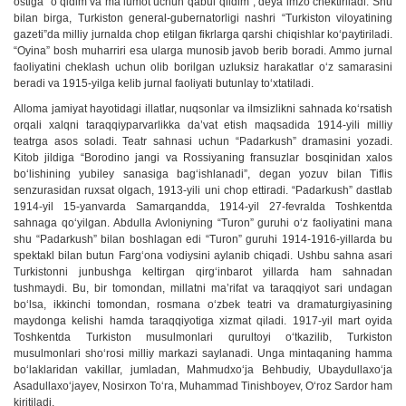
ostiga “o‘qidim va ma’lumot uchun qabul qildim”, deya imzo chektiriladi. Shu
bilan birga, Turkiston general-gubernatorligi nashri “Turkiston viloyatining
gazeti”da milliy jurnalda chop etilgan fikrlarga qarshi chiqishlar ko‘paytiriladi.
“Oyina” bosh muharriri esa ularga munosib javob berib boradi. Ammo jurnal
faoliyatini cheklash uchun olib borilgan uzluksiz harakatlar o‘z samarasini
beradi va 1915-yilga kelib jurnal faoliyati butunlay to‘xtatiladi.
Alloma jamiyat hayotidagi illatlar, nuqsonlar va ilmsizlikni sahnada ko‘rsatish
orqali xalqni taraqqiyparvarlikka da’vat etish maqsadida 1914-yili milliy
teatrga asos soladi. Teatr sahnasi uchun “Padarkush” dramasini yozadi.
Kitob jildiga “Borodino jangi va Rossiyaning fransuzlar bosqinidan xalos
bo‘lishining yubiley sanasiga bag‘ishlanadi”, degan yozuv bilan Tiflis
senzurasidan ruxsat olgach, 1913-yili uni chop ettiradi. “Padarkush” dastlab
1914-yil 15-yanvarda Samarqandda, 1914-yil 27-fevralda Toshkentda
sahnaga qo‘yilgan. Abdulla Avloniyning “Turon” guruhi o‘z faoliyatini mana
shu “Padarkush” bilan boshlagan edi “Turon” guruhi 1914-1916-yillarda bu
spektakl bilan butun Farg‘ona vodiysini aylanib chiqadi. Ushbu sahna asari
Turkistonni junbushga keltirgan qirg‘inbarot yillarda ham sahnadan
tushmaydi. Bu, bir tomondan, millatni ma’rifat va taraqqiyot sari undagan
bo‘lsa, ikkinchi tomondan, rosmana o‘zbek teatri va dramaturgiyasining
maydonga kelishi hamda taraqqiyotiga xizmat qiladi. 1917-yil mart oyida
Toshkentda Turkiston musulmonlari qurultoyi o‘tkazilib, Turkiston
musulmonlari sho‘rosi milliy markazi saylanadi. Unga mintaqaning hamma
bo‘laklaridan vakillar, jumladan, Mahmudxo‘ja Behbudiy, Ubaydullaxo‘ja
Asadullaxo‘jayev, Nosirxon To‘ra, Muhammad Tinishboyev, O‘roz Sardor ham
kiritiladi.