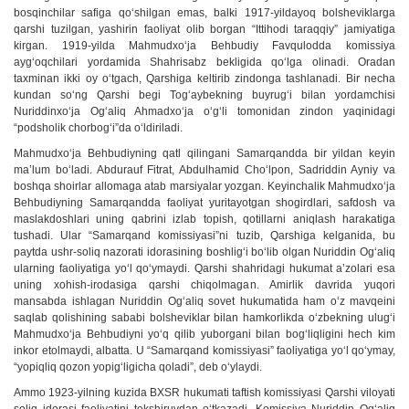
bosqinchilar safiga qo‘shilgan emas, balki 1917-yildayoq bolsheviklarga
qarshi tuzilgan, yashirin faoliyat olib borgan “Ittihodi taraqqiy” jamiyatiga
kirgan. 1919-yilda Mahmudxo‘ja Behbudiy Favqulodda komissiya
ayg‘oqchilari yordamida Shahrisabz bekligida qo‘lga olinadi. Oradan
taxminan ikki oy o‘tgach, Qarshiga keltirib zindonga tashlanadi. Bir necha
kundan so‘ng Qarshi begi Tog‘aybekning buyrug‘i bilan yordamchisi
Nuriddinxo‘ja Og‘aliq Ahmadxo‘ja o‘g‘li tomonidan zindon yaqinidagi
“podsholik chorbog‘i”da o‘ldiriladi.
Mahmudxo‘ja Behbudiyning qatl qilingani Samarqandda bir yildan keyin
ma’lum bo‘ladi. Abdurauf Fitrat, Abdulhamid Cho‘lpon, Sadriddin Ayniy va
boshqa shoirlar allomaga atab marsiyalar yozgan. Keyinchalik Mahmudxo‘ja
Behbudiyning Samarqandda faoliyat yuritayotgan shogirdlari, safdosh va
maslakdoshlari uning qabrini izlab topish, qotillarni aniqlash harakatiga
tushadi. Ular “Samarqand komissiyasi”ni tuzib, Qarshiga kelganida, bu
paytda ushr-soliq nazorati idorasining boshlig‘i bo‘lib olgan Nuriddin Og‘aliq
ularning faoliyatiga yo‘l qo‘ymaydi. Qarshi shahridagi hukumat a’zolari esa
uning xohish-irodasiga qarshi chiqolmagan. Amirlik davrida yuqori
mansabda ishlagan Nuriddin Og‘aliq sovet hukumatida ham o‘z mavqeini
saqlab qolishining sababi bolsheviklar bilan hamkorlikda o‘zbekning ulug‘i
Mahmudxo‘ja Behbudiyni yo‘q qilib yuborgani bilan bog‘liqligini hech kim
inkor etolmaydi, albatta. U “Samarqand komissiyasi” faoliyatiga yo‘l qo‘ymay,
“yopiqliq qozon yopig‘ligicha qoladi”, deb o‘ylaydi.
Ammo 1923-yilning kuzida BXSR hukumati taftish komissiyasi Qarshi viloyati