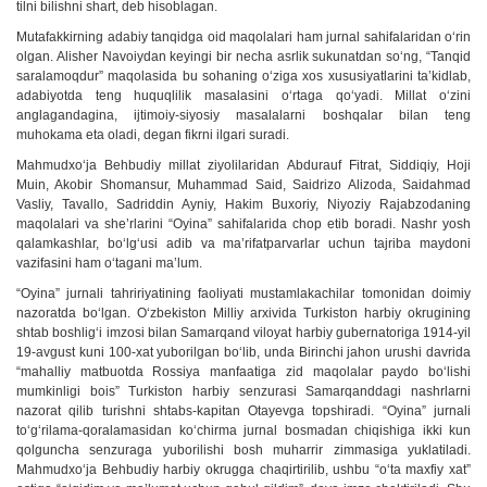
tilni bilishni shart, deb hisoblagan.
Mutafakkirning adabiy tanqidga oid maqolalari ham jurnal sahifalaridan o‘rin
olgan. Alisher Navoiydan keyingi bir necha asrlik sukunatdan so‘ng, “Tanqid
saralamoqdur” maqolasida bu sohaning o‘ziga xos xususiyatlarini ta’kidlab,
adabiyotda teng huquqlilik masalasini o‘rtaga qo‘yadi. Millat o‘zini
anglagandagina, ijtimoiy-siyosiy masalalarni boshqalar bilan teng
muhokama eta oladi, degan fikrni ilgari suradi.
Mahmudxo‘ja Behbudiy millat ziyolilaridan Abdurauf Fitrat, Siddiqiy, Hoji
Muin, Akobir Shomansur, Muhammad Said, Saidrizo Alizoda, Saidahmad
Vasliy, Tavallo, Sadriddin Ayniy, Hakim Buxoriy, Niyoziy Rajabzodaning
maqolalari va she’rlarini “Oyina” sahifalarida chop etib boradi. Nashr yosh
qalamkashlar, bo‘lg‘usi adib va ma’rifatparvarlar uchun tajriba maydoni
vazifasini ham o‘tagani ma’lum.
“Oyina” jurnali tahririyatining faoliyati mustamlakachilar tomonidan doimiy
nazoratda bo‘lgan. O‘zbekiston Milliy arxivida Turkiston harbiy okrugining
shtab boshlig‘i imzosi bilan Samarqand viloyat harbiy gubernatoriga 1914-yil
19-avgust kuni 100-xat yuborilgan bo‘lib, unda Birinchi jahon urushi davrida
“mahalliy matbuotda Rossiya manfaatiga zid maqolalar paydo bo‘lishi
mumkinligi bois” Turkiston harbiy senzurasi Samarqanddagi nashrlarni
nazorat qilib turishni shtabs-kapitan Otayevga topshiradi. “Oyina” jurnali
to‘g‘rilama-qoralamasidan ko‘chirma jurnal bosmadan chiqishiga ikki kun
qolguncha senzuraga yuborilishi bosh muharrir zimmasiga yuklatiladi.
Mahmudxo‘ja Behbudiy harbiy okrugga chaqirtirilib, ushbu “o‘ta maxfiy xat”