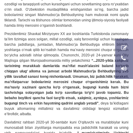
ozodligi va taraqqiyoti uchun kurashgani uchun sovetlarning qora ro‘yxatidan
o‘rin oladi. O‘zbekiston mustaqillikka erishganidan so‘ng, barcha jadid
bobolarimiz singari Mahmudxo‘ja Behbudiyning ham muborak nomi qayta
tiklandi. Tarixchi va tilshunos olimlar tomonidan uning ijtimoiy-siyosiy faoliyati
hamda ilmiy merosini o‘rganish boshlandi.
Prezidentimiz Shavkat Mirziyoyev XX asr boshlarida Turkistonda zamonaviy
ta’lim tizimiga asos solgan, millat ozodligi, xalq farovonligi uchun kurashgan
barcha jadidlarga, jumladan, Mahmudxo‘ja Behbudiyga ehtirom bildirib,
yoshlarga o‘rnak qilib ko‘rsatish hamda ma’naviy merosini chuqur o‘rganish
bo‘yicha adolatli ishlar qilmoqda. Chunonchi, 2020-yil 24-yanvar kuni Oliy
Majlisga qilgan Murojaatnomasida milliy yetakchimiz
“...2020-yilda xalqimiz
tarixining murakkab damlarida ma’rifat mash’alasini baland ko‘tarib
chiqqan ulug‘ alloma va jamoat arbobi Mahmudxo‘ja Behbudiyning 145
yillik tavallud sanasi keng nishonlanadi. Umuman, biz jadidchilik harakati,
ma’rifatparvar bobolarimiz merosini chuqur o‘rganishimiz kerak. Bu
ma’naviy xazinani qancha ko‘p o‘rgansak, bugungi kunda ham bizni
tashvishga solayotgan juda ko‘p savollarga to‘g‘ri javob topamiz. Bu
bebaho boylikni qancha faol targ‘ib etsak, xalqimiz, ayniqsa, yoshlarimiz
bugungi tinch va erkin hayotning qadrini anglab yetadi”
, deya ta’kidlagani
buyuk allomaning millatimiz va davlatimiz oldidagi tengsiz xizmatlari
e’tirofidir, albatta.
Davlatimiz rahbari 2020-yil 30-sentabr kuni O‘qituvchi va murabbiylar kuni
munosabati bilan ziyolilarga murojaatida esa jadidchilik harakati va uning