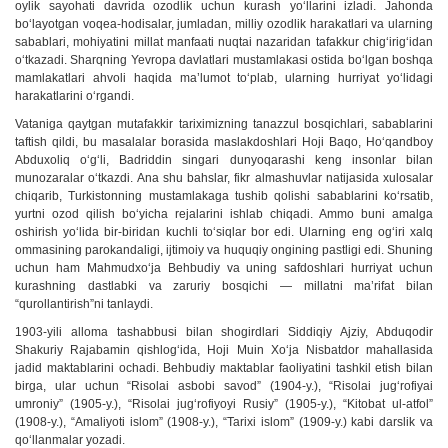
oylik sayohati davrida ozodlik uchun kurash yo‘llarini izladi. Jahonda
bo‘layotgan voqea-hodisalar, jumladan, milliy ozodlik harakatlari va ularning
sabablari, mohiyatini millat manfaati nuqtai nazaridan tafakkur chig‘irig‘idan
o‘tkazadi. Sharqning Yevropa davlatlari mustamlakasi ostida bo‘lgan boshqa
mamlakatlari ahvoli haqida ma’lumot to‘plab, ularning hurriyat yo‘lidagi
harakatlarini o‘rgandi.
Vataniga qaytgan mutafakkir tariximizning tanazzul bosqichlari, sabablarini
taftish qildi, bu masalalar borasida maslakdoshlari Hoji Baqo, Ho‘qandboy
Abduxoliq o‘g‘li, Badriddin singari dunyoqarashi keng insonlar bilan
munozaralar o‘tkazdi. Ana shu bahslar, fikr almashuvlar natijasida xulosalar
chiqarib, Turkistonning mustamlakaga tushib qolishi sabablarini ko‘rsatib,
yurtni ozod qilish bo‘yicha rejalarini ishlab chiqadi. Ammo buni amalga
oshirish yo‘lida bir-biridan kuchli to‘siqlar bor edi. Ularning eng og‘iri xalq
ommasining parokandaligi, ijtimoiy va huquqiy ongining pastligi edi. Shuning
uchun ham Mahmudxo‘ja Behbudiy va uning safdoshlari hurriyat uchun
kurashning dastlabki va zaruriy bosqichi — millatni ma’rifat bilan
“qurollantirish”ni tanlaydi.
1903-yili alloma tashabbusi bilan shogirdlari Siddiqiy Ajziy, Abduqodir
Shakuriy Rajabamin qishlog‘ida, Hoji Muin Xo‘ja Nisbatdor mahallasida
jadid maktablarini ochadi. Behbudiy maktablar faoliyatini tashkil etish bilan
birga, ular uchun “Risolai asbobi savod” (1904-y.), “Risolai jug‘rofiyai
umroniy” (1905-y.), “Risolai jug‘rofiyoyi Rusiy” (1905-y.), “Kitobat ul-atfol”
(1908-y.), “Amaliyoti islom” (1908-y.), “Tarixi islom” (1909-y.) kabi darslik va
qo‘llanmalar yozadi.