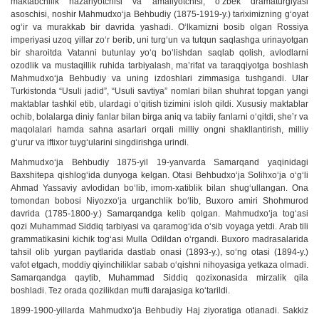
maktabchilik nazariyotchisi va amaliyotchisi, o‘zbek dramaturgiyasi
asoschisi, noshir Mahmudxo‘ja Behbudiy (1875-1919-y.) tariximizning g‘oyat
og‘ir va murakkab bir davrida yashadi. O‘lkamizni bosib olgan Rossiya
imperiyasi uzoq yillar zo‘r berib, uni turg‘un va tutqun saqlashga urinayotgan
bir sharoitda Vatanni butunlay yo‘q bo‘lishdan saqlab qolish, avlodlarni
ozodlik va mustaqillik ruhida tarbiyalash, ma’rifat va taraqqiyotga boshlash
Mahmudxo‘ja Behbudiy va uning izdoshlari zimmasiga tushgandi. Ular
Turkistonda “Usuli jadid”, “Usuli savtiya” nomlari bilan shuhrat topgan yangi
maktablar tashkil etib, ulardagi o‘qitish tizimini isloh qildi. Xususiy maktablar
ochib, bolalarga diniy fanlar bilan birga aniq va tabiiy fanlarni o‘qitdi, she’r va
maqolalari hamda sahna asarlari orqali milliy ongni shakllantirish, milliy
g‘urur va iftixor tuyg‘ularini singdirishga urindi.
Mahmudxo‘ja Behbudiy 1875-yil 19-yanvarda Samarqand yaqinidagi
Baxshitepa qishlog‘ida dunyoga kelgan. Otasi Behbudxo‘ja Solihxo‘ja o‘g‘li
Ahmad Yassaviy avlodidan bo‘lib, imom-xatiblik bilan shug‘ullangan. Ona
tomondan bobosi Niyozxo‘ja urganchlik bo‘lib, Buxoro amiri Shohmurod
davrida (1785-1800-y.) Samarqandga kelib qolgan. Mahmudxo‘ja tog‘asi
qozi Muhammad Siddiq tarbiyasi va qaramog‘ida o‘sib voyaga yetdi. Arab tili
grammatikasini kichik tog‘asi Mulla Odildan o‘rgandi. Buxoro madrasalarida
tahsil olib yurgan paytlarida dastlab onasi (1893-y.), so‘ng otasi (1894-y.)
vafot etgach, moddiy qiyinchiliklar sabab o‘qishni nihoyasiga yetkaza olmadi.
Samarqandga qaytib, Muhammad Siddiq qozixonasida mirzalik qila
boshladi. Tez orada qozilikdan mufti darajasiga ko‘tarildi.
1899-1900-yillarda Mahmudxo‘ja Behbudiy Haj ziyoratiga otlanadi. Sakkiz