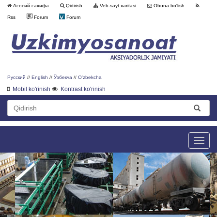
Асосий саҳифа
Qidirish
Veb-sayt xaritasi
Obuna bo'lish
Rss
Forum
Forum
Русский
//
English
//
Ўзбекча
//
O'zbekcha
Mobil ko'rinish
Kontrast ko'rinish
Toggle
naviga