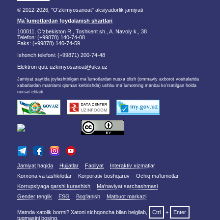
© 2012-2026, "O'zkimyosanoat" aksiyadorlik jamiyati
Ma`lumotlardan foydalanish shartlari
100011, O'zbekiston R., Toshkent sh., A. Navoiy k., 38
Telefon: (+99878) 140-74-08
Faks: (+99878) 140-74-59
Ishonch telefoni: (+99871) 200-74-48
Elektron quti:
uzkimyosanoat@uks.uz
Jamiyat saytida joylashtirilgan ma`lumotlardan nusxa olish (ommaviy axborot vositalarida
xabarlardan matnlarni qisman keltirishda) ushbu ma`lumotning manbai ko'rsatilgan holda
ruxsat etiladi.
Jamiyat haqida
Hujjatlar
Faoliyat
Interaktiv xizmatlar
Korxona va tashkilotlar
Korporativ boshqaruv
Ochiq ma'lumotlar
Korrupsiyaga qarshi kurashish
Ma'naviyat sarchashmasi
Gender tenglik
ESG
Bog‘lanish
Matbuot markazi
Matnda xatolik bormi? Xatoni sichqoncha bilan belgilab,
Ctrl
+
Enter
tugmasini bosing.