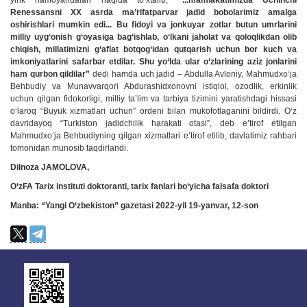
yirik namoyandalari haqida to‘xtalib,
“...mamlakatimizda Uchinchi
Renessansni XX asrda ma’rifatparvar jadid bobolarimiz amalga
oshirishlari mumkin edi... Bu fidoyi va jonkuyar zotlar butun umrlarini
milliy uyg‘onish g‘oyasiga bag‘ishlab, o‘lkani jaholat va qoloqlikdan olib
chiqish, millatimizni g‘aflat botqog‘idan qutqarish uchun bor kuch va
imkoniyatlarini safarbar etdilar. Shu yo‘lda ular o‘zlarining aziz jonlarini
ham qurbon qildilar”
dedi hamda uch jadid – Abdulla Avloniy, Mahmudxo‘ja
Behbudiy va Munavvarqori Abdurashidxonovni istiqlol, ozodlik, erkinlik
uchun qilgan fidokorligi, milliy ta’lim va tarbiya tizimini yaratishdagi hissasi
o‘laroq “Buyuk xizmatlari uchun” ordeni bilan mukofotlaganini bildirdi. O‘z
davridayoq “Turkiston jadidchilik harakati otasi”, deb e’tirof etilgan
Mahmudxo‘ja Behbudiyning qilgan xizmatlari e’tirof etilib, davlatimiz rahbari
tomonidan munosib taqdirlandi.
Dilnoza JAMOLOVA,
O‘zFA Tarix instituti doktoranti, tarix fanlari bo‘yicha falsafa doktori
Manba: “Yangi O‘zbekiston” gazetasi 2022-yil 19-yanvar, 12-son