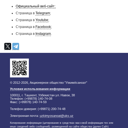
Официальный веб-сайт;
Страница в
Telegram
;
Страница в
Youtube
;
Страница в
Facebook
;
Страница в
Instagram
.
© 2012-2026, Акционерное общество "Узкимёсаноат"
Условия использования информации
100011, г. Ташкент, Узбекистан ул. Навои, 38
Телефон: (+99878) 140-74-08
Факс: (+99878) 140-74-59
Телефон-доверия: (+99871) 200-74-48
Электронная почта:
uzkimyosanoat@uks.uz
Копирование информации (цитирование в средствах массовой информации тех или
иных сведений либо сообщений), размещенной на сайте общества (далее Сайт)