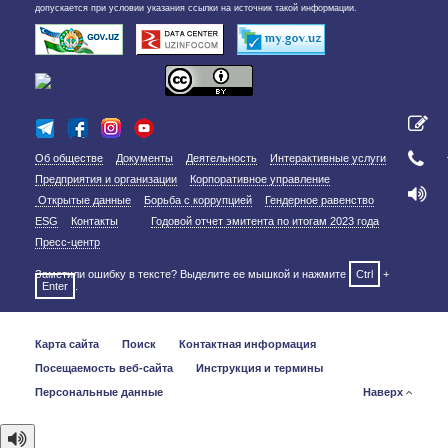
допускается при условии указания ссылки на источник такой информации.
Об обществе
Документы
Деятельность
Интерактивные услуги
Предприятия и организации
Корпоративное управление
Открытые данные
Борьба с коррупцией
Гендерное равенство
ESG
Контакты
Годовой отчет эмитента по итогам 2023 года
Пресс-центр
Заметили ошибку в тексте? Выделите ее мышкой и нажмите
Ctrl
+
Enter
.
Карта сайта
Поиск
Контактная информация
Посещаемость веб-сайта
Инструкция и термины
Персональные данные
Наверх