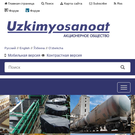
Главная страница
Поиск
Карта сайта
Subscribe
Rss
Форум
Форум
Русский
//
English
//
Ўзбекча
//
O'zbekcha
Мобильная версия
Контрастная версия
Toggle
naviga