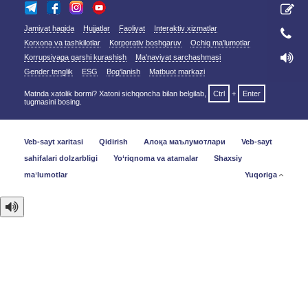
Jamiyat haqida
Hujjatlar
Faoliyat
Interaktiv xizmatlar
Korxona va tashkilotlar
Korporativ boshqaruv
Ochiq ma'lumotlar
Korrupsiyaga qarshi kurashish
Ma'naviyat sarchashmasi
Gender tenglik
ESG
Bog‘lanish
Matbuot markazi
Matnda xatolik bormi? Xatoni sichqoncha bilan belgilab,
Ctrl
+
Enter
tugmasini bosing.
Veb-sayt xaritasi
Qidirish
Алоқа маълумотлари
Veb-sayt
sahifalari dolzarbligi
Yo‘riqnoma va atamalar
Shaxsiy
maʼlumotlar
Yuqoriga