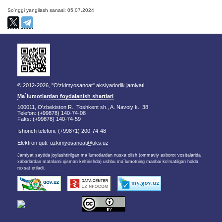
So'nggi yangilash sanasi: 05.07.2024
© 2012-2026, "O'zkimyosanoat" aksiyadorlik jamiyati
Ma`lumotlardan foydalanish shartlari
100011, O'zbekiston R., Toshkent sh., A. Navoiy k., 38
Telefon: (+99878) 140-74-08
Faks: (+99878) 140-74-59
Ishonch telefoni: (+99871) 200-74-48
Elektron quti:
uzkimyosanoat@uks.uz
Jamiyat saytida joylashtirilgan ma`lumotlardan nusxa olish (ommaviy axborot vositalarida
xabarlardan matnlarni qisman keltirishda) ushbu ma`lumotning manbai ko'rsatilgan holda
ruxsat etiladi.