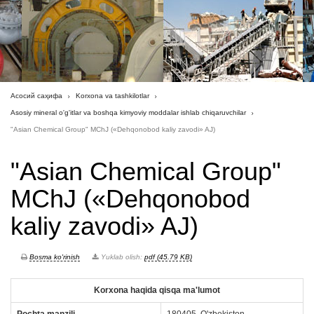
Асосий саҳифа
Korxona va tashkilotlar
Asosiy mineral o'g'itlar va boshqa kimyoviy moddalar ishlab chiqaruvchilar
"Asian Chemical Group" MChJ («Dehqonobod kaliy zavodi» AJ)
"Asian Chemical Group"
MChJ («Dehqonobod
kaliy zavodi» AJ)
Bosma ko'rinish
Yuklab olish:
pdf (45.79 KB)
Korxona haqida qisqa ma'lumot