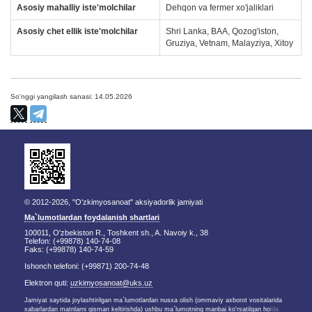
Asosiy mahalliy iste'molchilar
Dehqon va fermer xo'jaliklari
Asosiy chet ellik iste'molchilar
Shri Lanka, BAA, Qozog'iston,
Gruziya, Vetnam, Malayziya, Xitoy
So'nggi yangilash sanasi: 14.05.2026
© 2012-2026, "O'zkimyosanoat" aksiyadorlik jamiyati
Ma`lumotlardan foydalanish shartlari
100011, O'zbekiston R., Toshkent sh., A. Navoiy k., 38
Telefon: (+99878) 140-74-08
Faks: (+99878) 140-74-59
Ishonch telefoni: (+99871) 200-74-48
Elektron quti:
uzkimyosanoat@uks.uz
Jamiyat saytida joylashtirilgan ma`lumotlardan nusxa olish (ommaviy axborot vositalarida
xabarlardan matnlarni qisman keltirishda) ushbu ma`lumotning manbai ko'rsatilgan holda