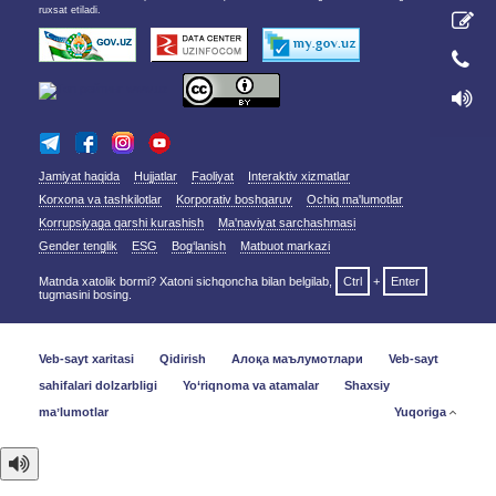
ruxsat etiladi.
Jamiyat haqida
Hujjatlar
Faoliyat
Interaktiv xizmatlar
Korxona va tashkilotlar
Korporativ boshqaruv
Ochiq ma'lumotlar
Korrupsiyaga qarshi kurashish
Ma'naviyat sarchashmasi
Gender tenglik
ESG
Bog‘lanish
Matbuot markazi
Matnda xatolik bormi? Xatoni sichqoncha bilan belgilab,
Ctrl
+
Enter
tugmasini bosing.
Veb-sayt xaritasi
Qidirish
Алоқа маълумотлари
Veb-sayt
sahifalari dolzarbligi
Yo‘riqnoma va atamalar
Shaxsiy
maʼlumotlar
Yuqoriga