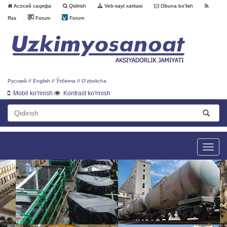
Асосий саҳифа
Qidirish
Veb-sayt xaritasi
Obuna bo'lish
Rss
Forum
Forum
Русский
//
English
//
Ўзбекча
//
O'zbekcha
Mobil ko'rinish
Kontrast ko'rinish
Toggle
naviga