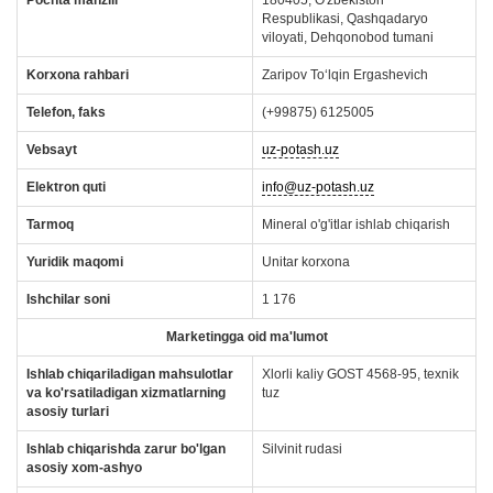
Pochta manzili
180405, O'zbekiston
Respublikasi, Qashqadaryo
viloyati, Dehqonobod tumani
Korxona rahbari
Zaripov To‘lqin Ergashevich
Telefon, faks
(+99875) 6125005
Vebsayt
uz-potash.uz
Elektron quti
info@uz-potash.uz
Tarmoq
Mineral o'g'itlar ishlab chiqarish
Yuridik maqomi
Unitar korxona
Ishchilar soni
1 176
Marketingga oid ma'lumot
Ishlab chiqariladigan mahsulotlar
Xlorli kaliy GOST 4568-95, texnik
va ko'rsatiladigan xizmatlarning
tuz
asosiy turlari
Ishlab chiqarishda zarur bo'lgan
Silvinit rudasi
asosiy xom-ashyo