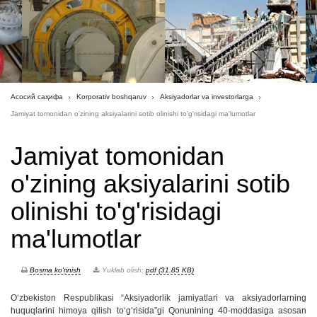
Асосий саҳифа
Korporativ boshqaruv
Aksiyadorlar va investorlarga
Jamiyat tomonidan o'zining aksiyalarini sotib olinishi to'g'risidagi ma'lumotlar
Jamiyat tomonidan
o'zining aksiyalarini sotib
olinishi to'g'risidagi
ma'lumotlar
Bosma ko'rinish
Yuklab olish:
pdf (31.85 KB)
Oʻzbekiston Respublikasi “Aksiyadorlik jamiyatlari va aksiyadorlarning
huquqlarini himoya qilish toʻgʻrisida”gi Qonunining 40-moddasiga asosan