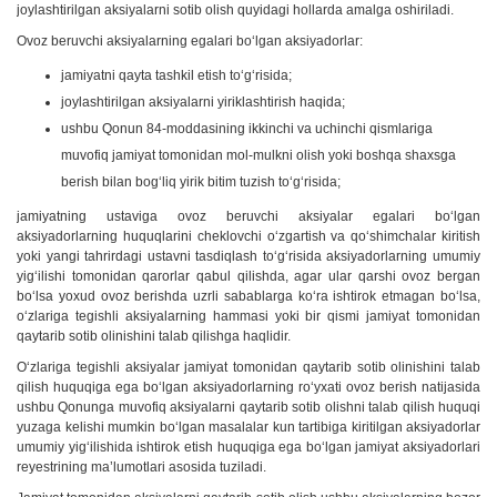
joylashtirilgan aksiyalarni sotib olish quyidagi hollarda amalga oshiriladi.
Ovoz beruvchi aksiyalarning egalari bo‘lgan aksiyadorlar:
jamiyatni qayta tashkil etish to‘g‘risida;
joylashtirilgan aksiyalarni yiriklashtirish haqida;
ushbu Qonun 84-moddasining ikkinchi va uchinchi qismlariga
muvofiq jamiyat tomonidan mol-mulkni olish yoki boshqa shaxsga
berish bilan bog‘liq yirik bitim tuzish to‘g‘risida;
jamiyatning ustaviga ovoz beruvchi aksiyalar egalari bo‘lgan
aksiyadorlarning huquqlarini cheklovchi o‘zgartish va qo‘shimchalar kiritish
yoki yangi tahrirdagi ustavni tasdiqlash to‘g‘risida aksiyadorlarning umumiy
yig‘ilishi tomonidan qarorlar qabul qilishda, agar ular qarshi ovoz bergan
bo‘lsa yoxud ovoz berishda uzrli sabablarga ko‘ra ishtirok etmagan bo‘lsa,
o‘zlariga tegishli aksiyalarning hammasi yoki bir qismi jamiyat tomonidan
qaytarib sotib olinishini talab qilishga haqlidir.
O‘zlariga tegishli aksiyalar jamiyat tomonidan qaytarib sotib olinishini talab
qilish huquqiga ega bo‘lgan aksiyadorlarning ro‘yxati ovoz berish natijasida
ushbu Qonunga muvofiq aksiyalarni qaytarib sotib olishni talab qilish huquqi
yuzaga kelishi mumkin bo‘lgan masalalar kun tartibiga kiritilgan aksiyadorlar
umumiy yig‘ilishida ishtirok etish huquqiga ega bo‘lgan jamiyat aksiyadorlari
reyestrining ma’lumotlari asosida tuziladi.