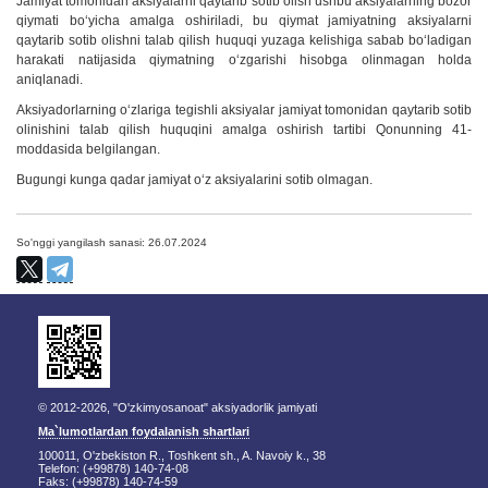
Jamiyat tomonidan aksiyalarni qaytarib sotib olish ushbu aksiyalarning bozor
qiymati bo‘yicha amalga oshiriladi, bu qiymat jamiyatning aksiyalarni
qaytarib sotib olishni talab qilish huquqi yuzaga kelishiga sabab bo‘ladigan
harakati natijasida qiymatning o‘zgarishi hisobga olinmagan holda
aniqlanadi.
Aksiyadorlarning oʻzlariga tegishli aksiyalar jamiyat tomonidan qaytarib sotib
olinishini talab qilish huquqini amalga oshirish tartibi Qonunning 41-
moddasida belgilangan.
Bugungi kunga qadar jamiyat o‘z aksiyalarini sotib olmagan.
So'nggi yangilash sanasi: 26.07.2024
© 2012-2026, "O'zkimyosanoat" aksiyadorlik jamiyati
Ma`lumotlardan foydalanish shartlari
100011, O'zbekiston R., Toshkent sh., A. Navoiy k., 38
Telefon: (+99878) 140-74-08
Faks: (+99878) 140-74-59