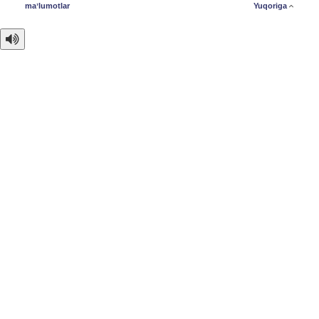
maʼlumotlar
Yuqoriga