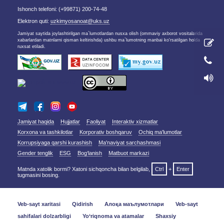
Ishonch telefoni: (+99871) 200-74-48
Elektron quti:
uzkimyosanoat@uks.uz
Jamiyat saytida joylashtirilgan ma`lumotlardan nusxa olish (ommaviy axborot vositalarida
xabarlardan matnlarni qisman keltirishda) ushbu ma`lumotning manbai ko'rsatilgan holda
ruxsat etiladi.
Jamiyat haqida
Hujjatlar
Faoliyat
Interaktiv xizmatlar
Korxona va tashkilotlar
Korporativ boshqaruv
Ochiq ma'lumotlar
Korrupsiyaga qarshi kurashish
Ma'naviyat sarchashmasi
Gender tenglik
ESG
Bog‘lanish
Matbuot markazi
Matnda xatolik bormi? Xatoni sichqoncha bilan belgilab,
Ctrl
+
Enter
tugmasini bosing.
Veb-sayt xaritasi
Qidirish
Алоқа маълумотлари
Veb-sayt
sahifalari dolzarbligi
Yo‘riqnoma va atamalar
Shaxsiy