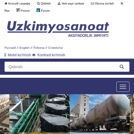
Асосий саҳифа
Qidirish
Veb-sayt xaritasi
Obuna bo'lish
Rss
Forum
Forum
Русский
//
English
//
Ўзбекча
//
O'zbekcha
Mobil ko'rinish
Kontrast ko'rinish
Toggle
naviga