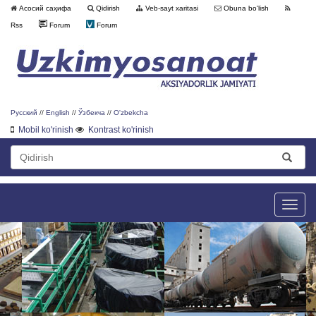
Асосий саҳифа
Qidirish
Veb-sayt xaritasi
Obuna bo'lish
Rss
Forum
Forum
Русский
//
English
//
Ўзбекча
//
O'zbekcha
Mobil ko'rinish
Kontrast ko'rinish
Toggle
naviga