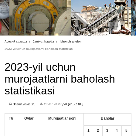
Асосий саҳифа
Jamiyat haqida
Ishonch telefoni
2023-yil uchun murojaatlarni baholash statistikasi
2023-yil uchun
murojaatlarni baholash
statistikasi
Bosma ko'rinish
Yuklab olish:
pdf (46.91 KB)
T/r
Oylar
Murojaatlar soni
Baholar
1
2
3
4
5