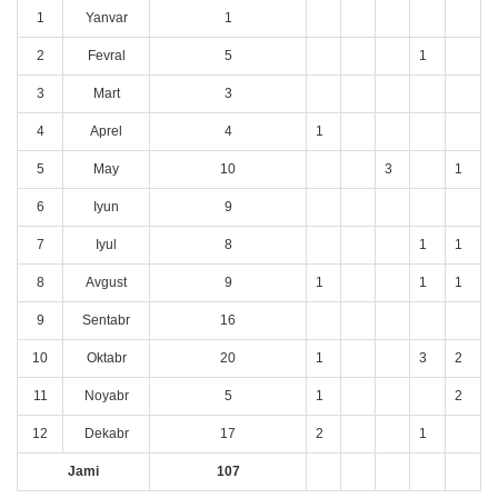
1
Yanvar
1
2
Fevral
5
1
3
Mart
3
4
Aprel
4
1
5
May
10
3
1
6
Iyun
9
7
Iyul
8
1
1
8
Avgust
9
1
1
1
9
Sentabr
16
10
Oktabr
20
1
3
2
11
Noyabr
5
1
2
12
Dekabr
17
2
1
Jami
107