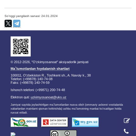
So'nggi yangilash sanasi: 24.01.2024
© 2012-2026, "O'zkimyosanoat" aksiyadorlik jamiyati
Ma`lumotlardan foydalanish shartlari
100011, O'zbekiston R., Toshkent sh., A. Navoiy k., 38
Telefon: (+99878) 140-74-08
Faks: (+99878) 140-74-59
Ishonch telefoni: (+99871) 200-74-48
Elektron quti:
uzkimyosanoat@uks.uz
Jamiyat saytida joylashtirilgan ma`lumotlardan nusxa olish (ommaviy axborot vositalarida
xabarlardan matnlarni qisman keltirishda) ushbu ma`lumotning manbai ko'rsatilgan holda
ruxsat etiladi.