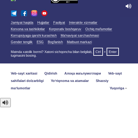
Jamiyat haqida
Hujjatlar
Faoliyat
Interaktiv xizmatlar
Korxona va tashkilotlar
Korporativ boshqaruv
Ochiq ma'lumotlar
Korrupsiyaga qarshi kurashish
Ma'naviyat sarchashmasi
Gender tenglik
ESG
Bog‘lanish
Matbuot markazi
Matnda xatolik bormi? Xatoni sichqoncha bilan belgilab,
Ctrl
+
Enter
tugmasini bosing.
Veb-sayt xaritasi
Qidirish
Алоқа маълумотлари
Veb-sayt
sahifalari dolzarbligi
Yo‘riqnoma va atamalar
Shaxsiy
maʼlumotlar
Yuqoriga