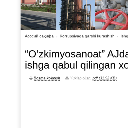
Асосий саҳифа
Korrupsiyaga qarshi kurashish
Ishg
“O‘zkimyosanoat” AJda
ishga qabul qilingan x
Bosma ko'rinish
Yuklab olish:
pdf (31.52 KB)