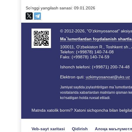
So'nggi yangilash sanasi: 09.01.2026
© 2012-2026, "O'zkimyosanoat" aksiyad
Ma`lumotlardan foydalanish shartla
100011, O'zbekiston R., Toshkent sh., 
Telefon: (+99878) 140-74-08
Faks: (+99878) 140-74-59
Ishonch telefoni: (+99871) 200-74-48
Elektron quti:
uzkimyosanoat@uks.uz
Jamiyat saytida joylashtirilgan ma`lumotlar
vositalarida xabarlardan matnlarni qisman k
ko'rsatilgan holda ruxsat etiladi.
Matnda xatolik bormi? Xatoni sichqoncha bilan belgil
Veb-sayt xaritasi
Qidirish
Алоқа маълумот