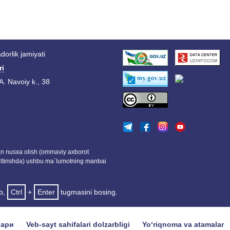
orlik jamiyati
ri
A. Navoiy k., 38
dan nusxa olish (ommaviy axborot
eltirishda) ushbu ma`lumotning manbai
ab,
Ctrl
+
Enter
tugmasini bosing.
лари
Veb-sayt sahifalari dolzarbligi
Yo‘riqnoma va atamalar