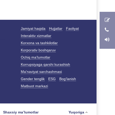
Jamiyat haqida
Hujjatlar
Faoliyat
Interaktiv xizmatlar
Korxona va tashkilotlar
Korporativ boshqaruv
Ochiq ma'lumotlar
Korrupsiyaga qarshi kurashish
Ma'naviyat sarchashmasi
Gender tenglik
ESG
Bog‘lanish
Matbuot markazi
Shaxsiy maʼlumotlar
Yuqoriga