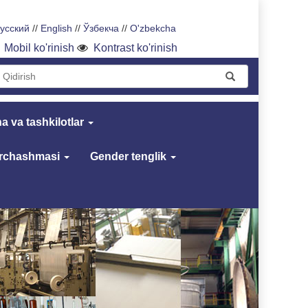
усский
//
English
//
Ўзбекча
//
O'zbekcha
Mobil ko'rinish
Kontrast ko'rinish
a va tashkilotlar
archashmasi
Gender tenglik