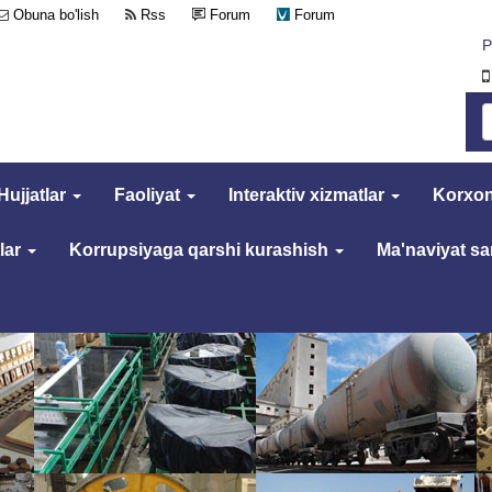
Obuna bo'lish
Rss
Forum
Forum
Р
Hujjatlar
Faoliyat
Interaktiv xizmatlar
Korxon
lar
Korrupsiyaga qarshi kurashish
Ma'naviyat s